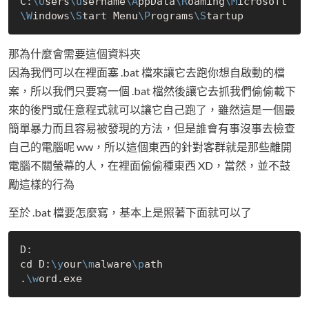
C:
\U
sers
\u
sername
\A
ppData
\R
oaming
\M
icrosoft
\W
indows
\S
tart Menu
\P
rograms
\S
那為什麼會需要這個資料夾
因為我們可以在裡面塞 .bat 檔來讓它去跑你想自啟動的檔
案，所以我們只要寫一個 .bat 檔然後讓它去抓我們偷偷載下
來的後門或任意程式就可以讓它自己跑了，雖然這是一個最
簡單暴力而且容易被發現的方法，但是誰會有事沒事去檢查
自己的電腦呢 ww，所以這個東西的針對客群就是那些離開
電腦不關螢幕的人，在裡面偷偷種東西 XD，當然，並不鼓
勵這樣的行為
至於 .bat 檔要怎麼寫，基本上是照著下面就可以了
D:

cd D:
\y
our
\m
alware
\p
ath

.
\w