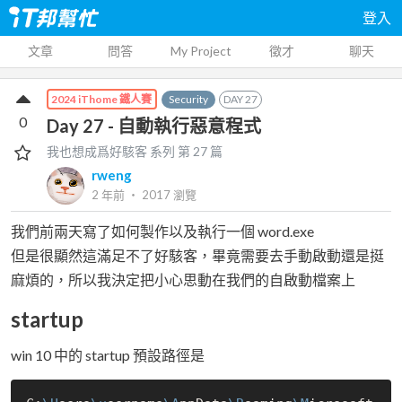
登入
文章
問答
My Project
徵才
聊天
Security
DAY
27
2024 iThome 鐵人賽
0
Day 27 - 自動執行惡意程式
我也想成爲好駭客
系列 第
27
篇
rweng
2 年前
‧
2017
瀏覽
我們前兩天寫了如何製作以及執行一個 word.exe
但是很顯然這滿足不了好駭客，畢竟需要去手動啟動還是挺
麻煩的，所以我決定把小心思動在我們的自啟動檔案上
startup
win 10 中的 startup 預設路徑是