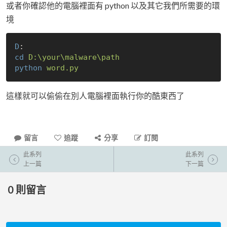
或者你確認他的電腦裡面有 python 以及其它我們所需要的環
境
D
:
cd
D:\your\malware\path
python
word.py
這樣就可以偷偷在別人電腦裡面執行你的酷東西了
留言
追蹤
分享
訂閱
此系列
此系列
上一篇
下一篇
0
則留言