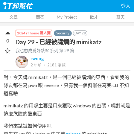
登入
文章
問答
My Project
徵才
聊天
Security
DAY
29
2024 iThome 鐵人賽
0
Day 29 - 已經被講爛的 mimikatz
我也想成爲好駭客
系列 第
29
篇
rweng
2 年前
‧
2181
瀏覽
對，今天講 mimikatz，是一個已經被講爛的東西，看到我的
隊友都在寫 pwn 跟 reverse，只有我一個斜咖在寫完 ctf 不知
道寫啥
mimikatz 的用處主要是用來獲取 windows 的密碼，嘿對就是
這麼危險的酷東西
我們來試試如何使用吧
首先在 vm 的 windows 中下載
release
的 mimikatz