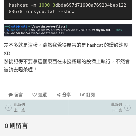
hashcat -m 
1000
3
dbde697d71690a769204beb122
差不多就是這樣，雖然我覺得厲害的是 hashcat 的爆破速度
XD
然後記得不要拿這個東西在未授權過的設備上執行，不然會
被請去喝茶喔！
留言
追蹤
分享
訂閱
此系列
此系列
上一篇
下一篇
0
則留言