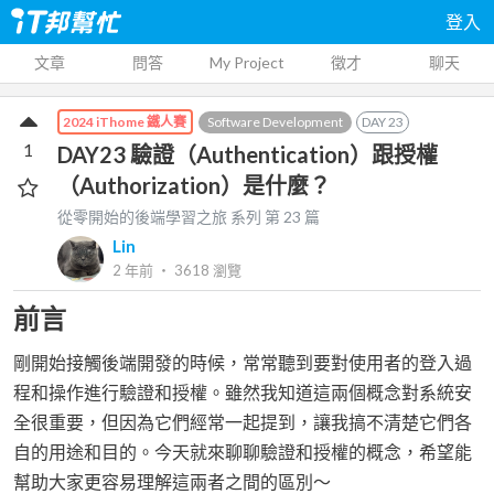
登入
文章
問答
My Project
徵才
聊天
Software Development
DAY
23
2024 iThome 鐵人賽
1
DAY23 驗證（Authentication）跟授權
（Authorization）是什麼？
從零開始的後端學習之旅
系列 第
23
篇
Lin
2 年前
‧
3618
瀏覽
前言
剛開始接觸後端開發的時候，常常聽到要對使用者的登入過
程和操作進行驗證和授權。雖然我知道這兩個概念對系統安
全很重要，但因為它們經常一起提到，讓我搞不清楚它們各
自的用途和目的。今天就來聊聊驗證和授權的概念，希望能
幫助大家更容易理解這兩者之間的區別～