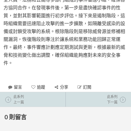
方協同合作。在發現事件後，第一步是盡快確認事件的性
質，並對其影響範圍進行初步評估。接下來是遏制階段，這
時組織需要迅速阻止攻擊的進一步擴散，如隔離受感染的設
備或封鎖受攻擊的系統。根除階段則是移除威脅源並修補相
關漏洞，恢復階段則專注於讓系統和業務功能回歸正常運
作。最終，事件響應計劃應定期測試與更新，根據最新的威
脅和技術變化做出調整，確保組織能夠應對未來的安全事
件。
留言
追蹤
分享
訂閱
此系列
此系列
上一篇
下一篇
0
則留言