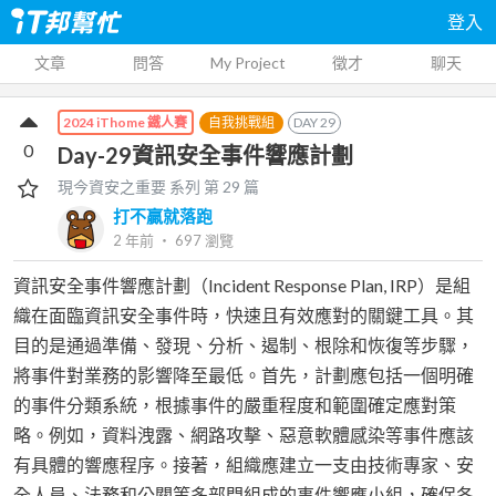
登入
文章
問答
My Project
徵才
聊天
自我挑戰組
DAY
29
2024 iThome 鐵人賽
0
Day-29資訊安全事件響應計劃
現今資安之重要
系列 第
29
篇
打不贏就落跑
2 年前
‧
697
瀏覽
資訊安全事件響應計劃（Incident Response Plan, IRP）是組
織在面臨資訊安全事件時，快速且有效應對的關鍵工具。其
目的是通過準備、發現、分析、遏制、根除和恢復等步驟，
將事件對業務的影響降至最低。首先，計劃應包括一個明確
的事件分類系統，根據事件的嚴重程度和範圍確定應對策
略。例如，資料洩露、網路攻擊、惡意軟體感染等事件應該
有具體的響應程序。接著，組織應建立一支由技術專家、安
全人員、法務和公關等多部門組成的事件響應小組，確保各