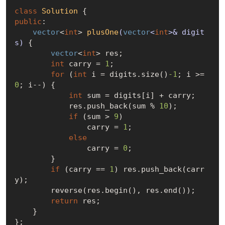
class
Solution
 {
public
:

vector
<
int
> 
plusOne
(
vector
<
int
>& digit
s)
{

vector
<
int
> res;

int
 carry = 
1
;

for
 (
int
 i = digits.size()
-1
; i >= 
0
; i--) {

int
 sum = digits[i] + carry;

            res.push_back(sum % 
10
);

if
 (sum > 
9
)

                carry = 
1
;

else
                carry = 
0
;

        }

if
 (carry == 
1
) res.push_back(carr
y);

        reverse(res.begin(), res.end());

return
 res;

    }
