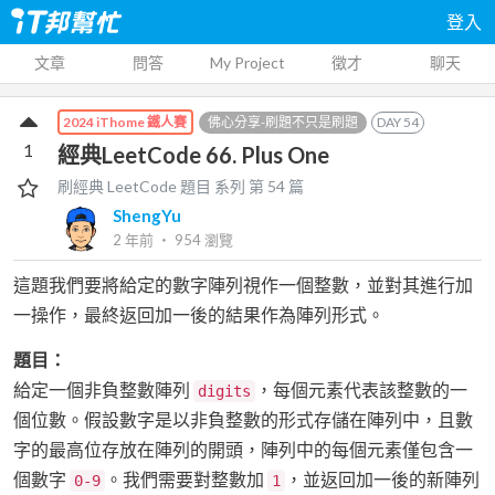
登入
文章
問答
My Project
徵才
聊天
佛心分享-刷題不只是刷題
DAY
54
2024 iThome 鐵人賽
1
經典LeetCode 66. Plus One
刷經典 LeetCode 題目
系列 第
54
篇
ShengYu
2 年前
‧
954
瀏覽
這題我們要將給定的數字陣列視作一個整數，並對其進行加
一操作，最終返回加一後的結果作為陣列形式。
題目：
給定一個非負整數陣列
，每個元素代表該整數的一
digits
個位數。假設數字是以非負整數的形式存儲在陣列中，且數
字的最高位存放在陣列的開頭，陣列中的每個元素僅包含一
個數字
。我們需要對整數加
，並返回加一後的新陣列
0-9
1