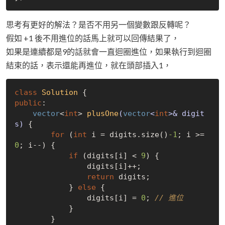
思考有更好的解法？是否不用另一個變數跟反轉呢？
假如 +1 後不用進位的話馬上就可以回傳結果了，
如果是連續都是9的話就會一直迴圈進位，如果執行到迴圈
結束的話，表示還能再進位，就在頭部插入1，
class
Solution
 {
public
:

vector
<
int
> 
plusOne
(
vector
<
int
>& digit
s)
{

for
 (
int
 i = digits.size()
-1
; i >= 
0
; i--) {

if
 (digits[i] < 
9
) {

                digits[i]++;

return
 digits;

            } 
else
 {

                digits[i] = 
0
; 
// 進位
            }

        }
