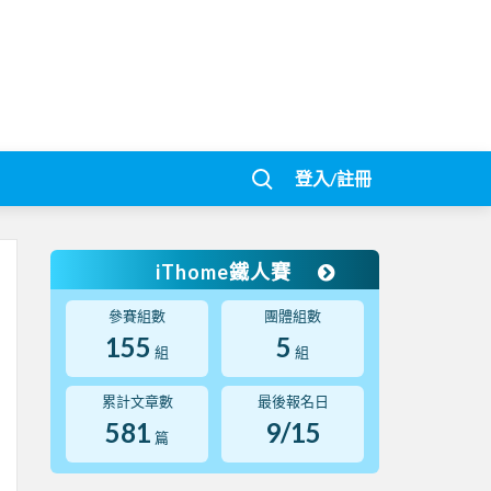
登入/註冊
iThome鐵人賽
參賽組數
團體組數
155
5
組
組
累計文章數
最後報名日
581
9/15
篇