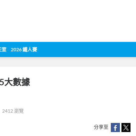
天室
2026 鐵人賽
t5大數據
‧
2412 瀏覽
分享至