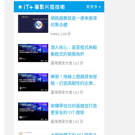
看影片追技術
看更多
網路服務就是一連串搜尋
的集合體
MWC
|
38 分
潛入核心：惡意程式與驅
動程式的狼狽為奸
臺灣資安大會
|
23 分
解密！用線上遊戲資安經
驗，打造高韌性的企業資
安環境
臺灣資安大會
|
31 分
架構零信任的基礎並打造
更安全的 OT 環境
臺灣資安大會
|
32 分
大型組織下的 PO 探索之