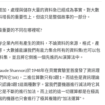
增加，處理與儲存大量的資料急已經成為事實。對大數
料增長的重要性上，但這只是整個故事的一部分。
最重要的不同在哪裡呢?
存企業內所有產生的資料，不論資料的來源，格式，產
等。大數據能讓我們有能力集合所有的資料集(也可以包
料集，並且將它倒進一個先進的AI演算法中。
ude Shannon)於1948年在貝爾實驗室首度發了資訊理
叫它 bit)，二進位算數只有0跟1。而這些是資訊理論
只認識0跟1這兩種數字。當我們要機器進行減法時它其
它是不斷的進行加法。而上述的這一切運算都是在極高
的機器也只會進行了極其複雜的"加法運算"。