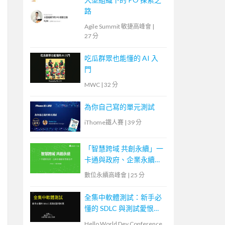
路
Agile Summit 敏捷高峰會
|
27 分
吃瓜群眾也能懂的 AI 入
門
MWC
|
32 分
為你自己寫的單元測試
iThome鐵人賽
|
39 分
「智慧跨域 共創永續」一
卡通與政府、企業永續創
新思維合作
數位永續高峰會
|
25 分
全集中軟體測試：新手必
懂的 SDLC 與測試愛恨糾
葛
Hello World Dev Conference