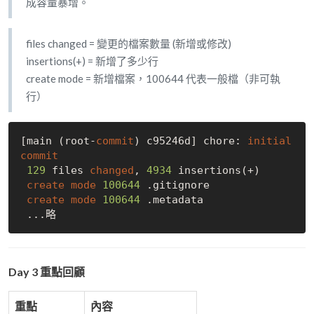
成容量暴增。
files changed = 變更的檔案數量 (新增或修改)
insertions(+) = 新增了多少行
create mode = 新增檔案，100644 代表一般檔（非可執
行）
[main (root-
commit
) c95246d] chore: 
initial
commit
129
 files 
changed
, 
4934
 insertions(+)

create
mode
100644
 .gitignore

create
mode
100644
 .metadata

Day 3 重點回顧
重點
內容