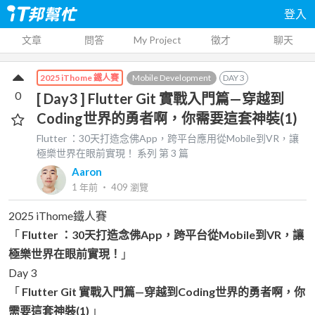
登入
文章
問答
My Project
徵才
聊天
Mobile Development
DAY
3
2025 iThome 鐵人賽
0
[ Day3 ] Flutter Git 實戰入門篇—穿越到
Coding世界的勇者啊，你需要這套神裝(1)
Flutter ：30天打造念佛App，跨平台應用從Mobile到VR，讓
極樂世界在眼前實現！
系列 第
3
篇
Aaron
1 年前
‧
409
瀏覽
2025 iThome鐵人賽
「
Flutter ：30天打造念佛App，跨平台從Mobile到VR，讓
極樂世界在眼前實現！
」
Day 3
「
Flutter Git 實戰入門篇—穿越到Coding世界的勇者啊，你
需要這套神裝(1)
」