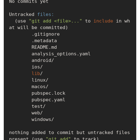
No commits yet

Untracked 
files:
  (use 
"git add <file>..."
 to 
include
 in wh
at will be committed)

        .gitignore

        .metadata

        README.md

        analysis_options.yaml

        android/

        ios/

lib
/
        linux/

        macos/

        pubspec.lock

        pubspec.yaml

        test/

        web/

        windows/

nothing added to commit but untracked files 
present (use 
"git add"