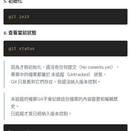
5. 初始化
git init
6. 查看當前狀態
git status
因為才剛初始化，還沒有任何提交（No commits yet），
專案中的檔案都屬於 未追蹤（Untracked） 狀態，
Git 只是看到它們存在，但還沒納入版本控制。
未追蹤的檔案Git不會記錄這份檔案的內容變更和編輯歷
史。
已追蹤才是已經納入版本控制。