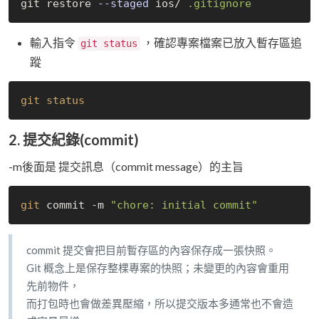
git restore 
--staged
 ios/ 
.gitignore
輸入指令
，確認專案檔案已放入暫存區追
git status
蹤
git status
2.
提交紀錄(commit)
-m後面是 提交訊息（commit message）的主旨
git
 commit -m 
"chore: initial commit"
commit 提交會把目前暫存區的內容保存成一張快照。
Git 概念上是保存整棵專案的快照；未變更的內容會重用
先前物件，
而打包時也會做差異壓縮，所以提交版本多通常也不會造