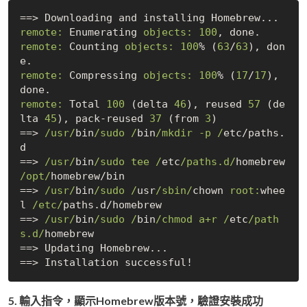
remote:
 Enumerating 
objects:
100
remote:
 Counting 
objects:
100
% (
63
/
63
), don
remote:
 Compressing 
objects:
100
% (
17
/
17
), 
remote:
 Total 
100
 (delta 
46
), reused 
57
 (de
lta 
45
), pack-reused 
37
 (from 
3
)

==> 
/usr/
bin
/sudo /
bin
/mkdir -p /
etc/paths.
d

==> 
/usr/
bin
/sudo tee /
etc
/paths.d/
/opt/
homebrew/bin

==> 
/usr/
bin
/sudo /
usr
/sbin/
chown 
root:
whee
l 
/etc/
paths.d/homebrew

==> 
/usr/
bin
/sudo /
bin
/chmod a+r /
etc
/path
s.d/
homebrew

==> Updating Homebrew...

5. 輸入指令，顯示Homebrew版本號，驗證安裝成功