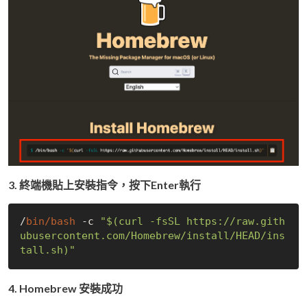
3. 終端機貼上安裝指令，按下Enter執行
/
bin/bash 
-c 
"$(curl -fsSL https://raw.gith
ubusercontent.com/Homebrew/install/HEAD/ins
tall.sh)"
4. Homebrew 安裝成功