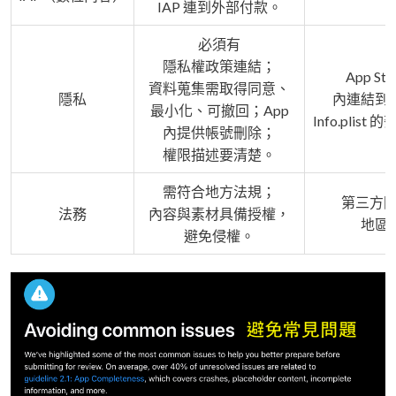
IAP 連到外部付款。
必須有
隱私權政策連結；
App St
資料蒐集需取得同意、
隱私
內連結到
最小化、可撤回；App
Info.pli
內提供帳號刪除；
權限描述要清楚。
需符合地方法規；
第三方圖
法務
內容與素材具備授權，
地區
避免侵權。