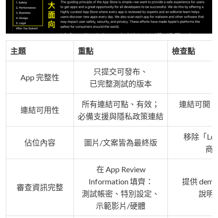
主題
重點
檢查點
只提交可發布、
App 完整性
已完整測試的版本
所有連結可點、有效；
連結可開；
連結可用性
必備支援與隱私政策連結
移除「Lore
佔位內容
圖片/文案皆為最終版
商店
在 App Review
Information 填齊：
提供 de
審查資訊完整
測試帳密、特別設定、
說明
示範影片/硬體