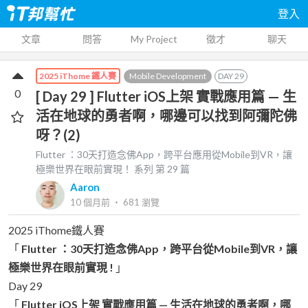
登入
文章
問答
My Project
徵才
聊天
Mobile Development
DAY
29
2025 iThome 鐵人賽
0
[ Day 29 ] Flutter iOS上架 實戰應用篇 — 生
活在地球的勇者啊，哪邊可以找到阿彌陀佛
呀？(2)
Flutter ：30天打造念佛App，跨平台應用從Mobile到VR，讓
極樂世界在眼前實現！
系列 第
29
篇
Aaron
10 個月前
‧
681
瀏覽
2025 iThome鐵人賽
「
Flutter ：30天打造念佛App，跨平台從Mobile到VR，讓
極樂世界在眼前實現 !
」
Day 29
「
Flutter iOS上架 實戰應用篇 — 生活在地球的勇者啊，哪