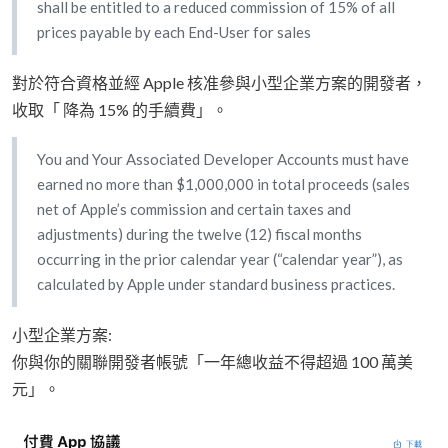
shall be entitled to a reduced commission of 15% of all
prices payable by each End-User for sales
對於符合資格並經 Apple 核准參與小型企業方案的開發者，
收取「 降為 15% 的手續費」。
You and Your Associated Developer Accounts must have
earned no more than $1,000,000 in total proceeds (sales
net of Apple’s commission and certain taxes and
adjustments) during the twelve (12) fiscal months
occurring in the prior calendar year (“calendar year”), as
calculated by Apple under standard business practices.
小型企業方案:
你與你的關聯開發者帳號「一年總收益不得超過 100 萬美
元」。