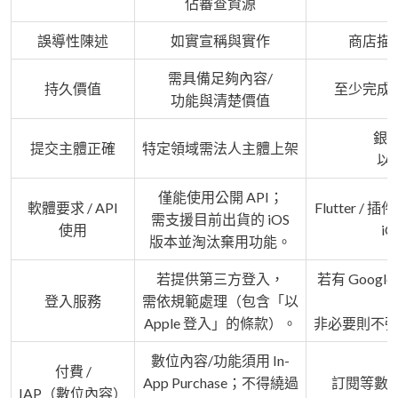
佔審查資源
誤導性陳述
如實宣稱與實作
商店描述
需具備足夠內容/
持久價值
至少完成
功能與清楚價值
銀行
提交主體正確
特定領域需法人主體上架
以
僅能使用公開 API；
軟體要求 / API
Flutter
需支援目前出貨的 iOS
使用
i
版本並淘汰棄用功能。
若提供第三方登入，
若有 Googl
登入服務
需依規範處理（包含「以
Apple 登入」的條款）。
非必要則不強
數位內容/功能須用 In-
付費 /
App Purchase；不得繞過
訂閱等數位項目
IAP（數位內容）