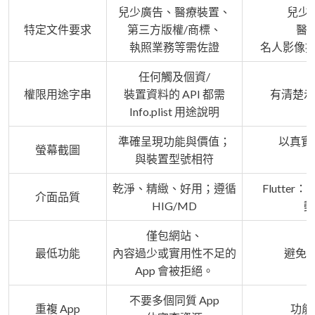
兒少廣告、醫療裝置、
兒少
特定文件要求
第三方版權/商標、
醫
執照業務等需佐證
名人影像提
任何觸及個資/
權限用途字串
裝置資料的 API 都需
有清楚示
Info.plist 用途說明
準確呈現功能與價值；
以真實
螢幕截圖
與裝置型號相符
乾淨、精緻、好用；遵循
Flutt
介面品質
HIG/MD
動
僅包網站、
最低功能
內容過少或實用性不足的
避免空
App 會被拒絕。
不要多個同質 App
重複 App
功能