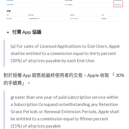
付費 App 協議
(a) For sales of Licensed Applications to End-Users, Apple
shall be entitled to a commission equal to thirty percent
(30%) of all prices payable by each End-User.
對於授權 App 銷售給最終使用者的交易，Apple 收取 「 30%
的手續費」。
greater than one year of paid subscription service within
a Subscription Groupand notwithstanding any Retention
Grace Periods or Renewal Extension Periods, Apple shall
be entitled to a commission equal to fifteen percent
(15%) of all prices payable