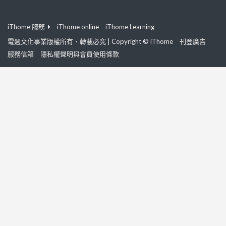
iThome 服務
iThome online
iThome Learning
電週文化事業版權所有、轉載必究 | Copyright © iThome
刊登廣告
服務信箱
隱私權聲明與會員使用條款