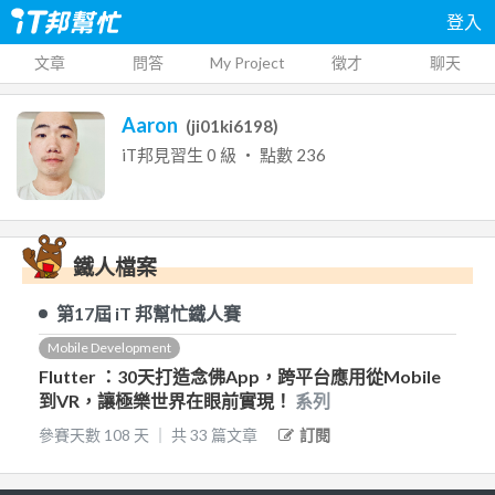
登入
文章
問答
My Project
徵才
聊天
Aaron
(
ji01ki6198
)
iT邦見習生
0
級 ‧ 點數
236
鐵人檔案
第17屆
iT 邦幫忙鐵人賽
Mobile Development
Flutter ：30天打造念佛App，跨平台應用從Mobile
到VR，讓極樂世界在眼前實現！
系列
參賽天數
108
天
｜
共
33
篇文章
訂閱