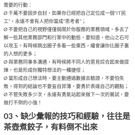
需要的行動：
Ø 千萬不要固步自封，如果你已經把自己定位成一個“IT民
工”，永遠不會有人把你當成“思考者”；
Ø 不要把自己的視野僅僅侷限於你服務的業務領域，多去了
解一些其他業務部門和行業中的動態，要知道，他山之石可
以攻玉。有時候跳出圈子多看一些東西，纔會讓你比圈子裏
的人想的更多；
Ø 與業務同事多溝通，有時候將不同人的意見綜合起來做提
煉，也是形成你獨特想法的一種捷徑；
Ø 當形成自己想法時，要主動通過數據去驗證，不要怕失
敗。得到的結論也不要妄自菲薄，要勇於表達自己的觀點；
Ø 不管失敗多少次，永遠有勇氣站起來做下一次的嘗試，要
做打不倒的小強！
03、缺少彙報的技巧和經驗，往往是
茶壺煮餃子，有料倒不出來