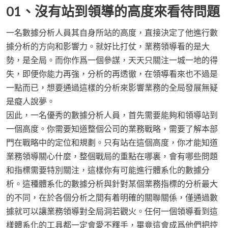
01、沒有站到領導的高度來看待問題
一名數據分析人員其自身所站的高度，直接決定了他進行數
據分析的方向和影響力。就好比打仗，業務領導看的是大
勢，是全局。而你作爲一個參謀，天天只關注一城一地的得
失，即便你能力再強，分析的再透徹，在領導看來也不過是
一點而已，想要通過這樣的分析來影響業務的全局發展無疑
是癡人說夢。
因此，一名優秀的數據分析人員，首先需要能夠和領導站到
一個高度。你需要知道整個公司的業務戰略，需要了解本部
門在戰略中的定位和規劃。只有站在這個高度，你才能知道
業務領導關心什麼，整個戰局的重點在哪裏，會有哪些問題
和指標需要特別關注，這樣你有可能進行體系化的數據分
析。這種體系化的數據分析與針對某個業務指標的分析最大
的不同，在於各個分析之間有着明確的關聯關係，僅通過數
據就可以讓業務領導對全局洞若觀火。任何一個領導看到這
樣體系化的工具都一定會愛不釋手，畢竟這會成爲他們把控