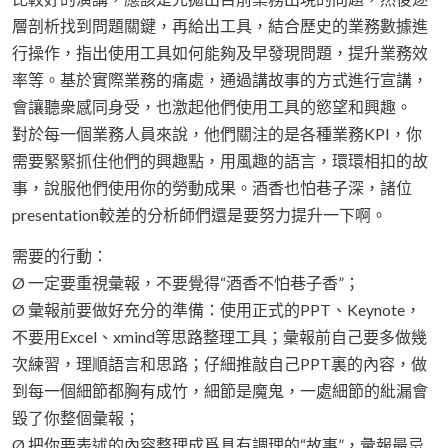
層剖析找到問題關鍵，再給出工具，結合歷史的業務數據進
行操作，指出使用工具如何能夠及早發現問題，提升業務效
率等。基於實際業務的痛處，通過講故事的方式進行宣講，
會讓聽衆感同身受，也激起他們使用工具的慾望和興趣。
對於每一個業務人員來說，他們關注的是各種業務KPI，你
需要緊緊抓住他們的興趣點，用風趣的語言，環環相扣的故
事，說服他們使用你的勞動成果。酒香也怕巷子深，諸位
presentation較差的分析師們還是要努力提升一下啊。
需要的行動：
Ø 一定要重視彙報，不要覺得“酒香不怕巷子香”；
Ø 彙報前要做好充分的準備：使用正式的PPT、Keynote，
不要用Excel、xmind等思路整理工具；彙報前自己要多做幾
次練習，理順語言和思路；仔細推敲自己PPT裏的內容，做
到每一個細節都胸有成竹，細節是魔鬼，一處細節的紕漏會
毀了你整個彙報；
Ø 把你要表述的內容整理成爲具有調理的“故事”，彙報最忌