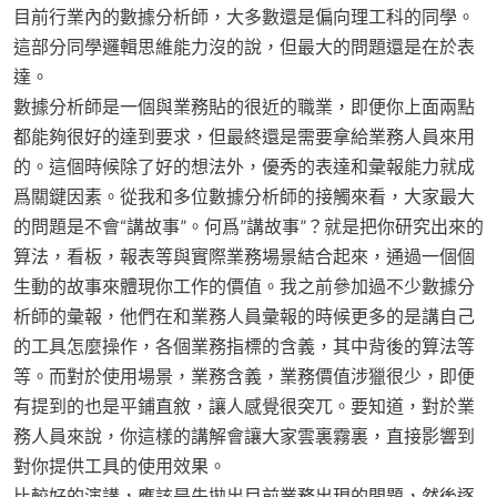
目前行業內的數據分析師，大多數還是偏向理工科的同學。
這部分同學邏輯思維能力沒的說，但最大的問題還是在於表
達。
數據分析師是一個與業務貼的很近的職業，即便你上面兩點
都能夠很好的達到要求，但最終還是需要拿給業務人員來用
的。這個時候除了好的想法外，優秀的表達和彙報能力就成
爲關鍵因素。從我和多位數據分析師的接觸來看，大家最大
的問題是不會“講故事”。何爲”講故事”？就是把你研究出來的
算法，看板，報表等與實際業務場景結合起來，通過一個個
生動的故事來體現你工作的價值。我之前參加過不少數據分
析師的彙報，他們在和業務人員彙報的時候更多的是講自己
的工具怎麼操作，各個業務指標的含義，其中背後的算法等
等。而對於使用場景，業務含義，業務價值涉獵很少，即便
有提到的也是平鋪直敘，讓人感覺很突兀。要知道，對於業
務人員來說，你這樣的講解會讓大家雲裏霧裏，直接影響到
對你提供工具的使用效果。
比較好的演講，應該是先拋出目前業務出現的問題，然後逐