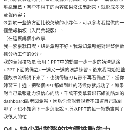
雜亂無章，有些不相干的內容如果沒法串起來，就形成多次
彙報內容；
Ø 對於一些這方面比較欠缺的小夥伴，可以參考我提供的一
個彙報模板（入門彙報版）。
（在這裏講個小故事:
我一緊張就口喫，總是彙報不好。我深知彙報絕對是整個數
據分析工作的8分，
我的彙報技巧是 善用：PPT中的動畫一步一步的講清思路
+PPT下面的備註+一遍又一遍的演講練習。後來我開始把整
個故事流暢講下來了，也講得遊刃有餘不再看備註了，當你
練習三十遍，把整個PPT都練到吐的時候你就成功了。如果
對自己彙報能力沒信心的話，千萬不要拿着眼花繚亂酷炫的
dashboard跟老闆彙報，因爲你會說着說着不知道自己說到
哪了，也不知道下一步怎麼說。所以PPT的每一幀動畫幫了
我很大的忙
04、缺少對業務的持續推動能力