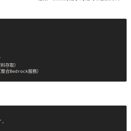
`
"
,