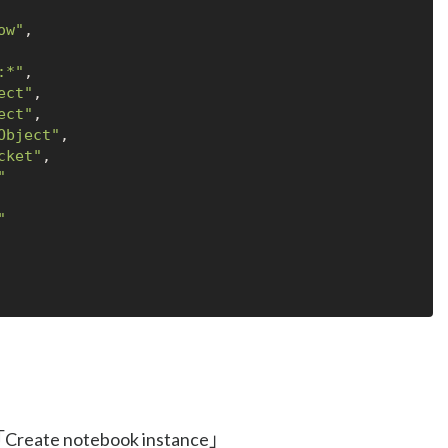
ow"
,
:*"
,
ect"
,
ect"
,
Object"
,
cket"
,
"
"
eate notebook instance」