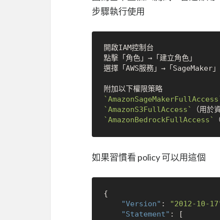
步驟執行使用
開啟IAM控制台

點擊「角色」→「建立角色」

選擇「AWS服務」→「SageMaker」

`AmazonSageMakerFullAccess
`AmazonS3FullAccess`
`AmazonBedrockFullAccess`
如果習慣看 policy 可以用這個
{
"Version"
:
"2012-10-17
"Statement"
:
[