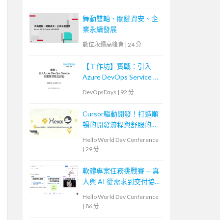
舞動雙軸、關鍵資安、企
業永續發展
數位永續高峰會
|
24 分
【工作坊】實戰：引入
Azure DevOps Service 的
團隊探險三部曲
DevOpsDays
|
92 分
Cursor驅動開發！打造順
暢的開發流程與舒服的
Issues修正體驗
Hello World Dev Conference
|
29 分
軟體專案任務挑戰賽 ─ 真
人與 AI 從需求到交付協
作體驗
Hello World Dev Conference
|
86 分