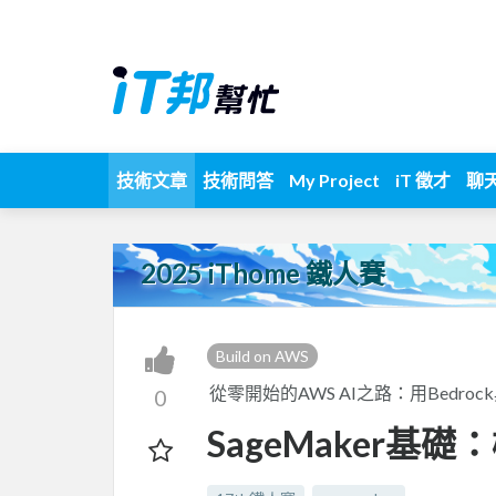
技術文章
技術問答
My Project
iT 徵才
聊
2025 iThome 鐵人賽
Build on AWS
從零開始的AWS AI之路：用Bedroc
0
SageMaker