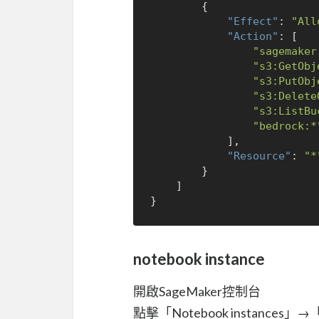
{
"Effect"
:
"All
"Action"
:
[
"sagemaker
"s3:GetObj
"s3:PutObj
"s3:Delete
"s3:ListBu
"bedrock:*
]
,
"Resource"
:
"*
}
]
}
notebook instance
開啟SageMaker控制台
點擊「Notebook instances」→「Cr