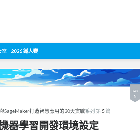
天室
2026 鐵人賽
DAY
5
k與SageMaker打造智慧應用的30天實戰
系列 第
5
篇
基礎：機器學習開發環境設定