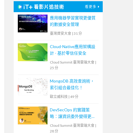
看影片追技術
看更多
應用機器學習實現更優質
的數據安全管理
臺灣資安大會
|
31 分
Cloud-Native應用架構設
計 - 基於零信任安全
Cloud Summit 臺灣雲端大會
|
25 分
MongoDB 高效查詢術，
索引組合最佳化！
歐立威科技
|
49 分
DevSecOps 的實踐策
略：讓資訊委外變得更容
易
Cloud Summit 臺灣雲端大會
|
28 分