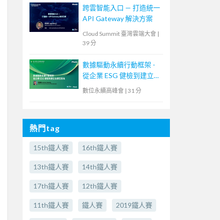
跨雲智能入口 — 打造統一
API Gateway 解決方案
Cloud Summit 臺灣雲端大會
|
39 分
數據驅動永續行動框架 -
從企業 ESG 健檢到建立永
續生態系
數位永續高峰會
|
31 分
熱門tag
15th鐵人賽
16th鐵人賽
13th鐵人賽
14th鐵人賽
17th鐵人賽
12th鐵人賽
11th鐵人賽
鐵人賽
2019鐵人賽