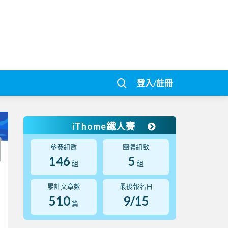
登入/註冊
iThome鐵人賽
參賽組數
團體組數
146
5
組
組
累計文章數
最後報名日
510
9/15
篇