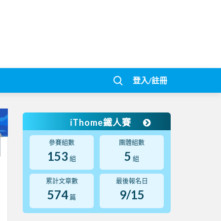
登入/註冊
iThome鐵人賽
參賽組數
團體組數
153
5
組
組
累計文章數
最後報名日
574
9/15
篇