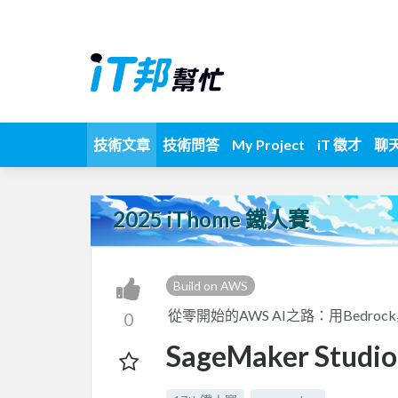
技術文章
技術問答
My Project
iT 徵才
聊
2025 iThome 鐵人賽
Build on AWS
從零開始的AWS AI之路：用Bedroc
0
SageMaker S