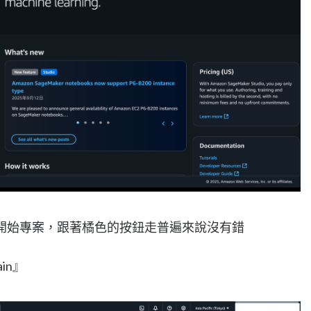
，要開始專案，跟著橘色的按鈕走普遍來說沒有錯
ain』