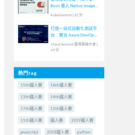
Boot 導入 Native Image
的挑戰與實踐
KubeSummit
|
32 分
打造一站式自動化測試平
台：整合 Azure DevOps
與 AI 助力敏捷開發
Cloud Summit 臺灣雲端大會
|
29 分
熱門tag
15th鐵人賽
16th鐵人賽
13th鐵人賽
14th鐵人賽
17th鐵人賽
12th鐵人賽
11th鐵人賽
鐵人賽
2019鐵人賽
javascript
2018鐵人賽
python