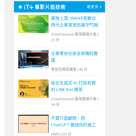
看影片追技術
看更多
萬物上雲! WAAP高數位
時代企業資安防護守門員!
Cloud Summit 臺灣雲端大會
|
25 分
企業零信任安全架構的實
踐
零信任資安講堂
|
43 分
結合生成式 AI 打造有趣
的 LINE Bot 應用
Cloud Summit 臺灣雲端大會
|
39 分
不要只當顧問，把
ChatGPT 變成你的員工
MWC
|
35 分