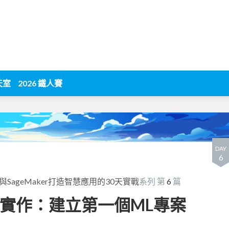
天室
2026 鐵人賽
DAY
6
k與SageMaker打造智慧應用的30天實戰
系列 第
6
篇
tudio實作：建立第一個ML專案