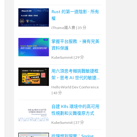
Rust 的第一道陰影 - 所有
權
iThome鐵人賽
|
35 分
掌握平台服務 ，擁有完美
資料保護
KubeSummit
|
29 分
用六頂思考帽挑戰敏捷框
架，思考 AI 世代的敏捷
未來
Hello World Dev Conference
|
43 分
自建 K8s 環境中的高可用
性規劃和災難復原方式
KubeSummit
|
37 分
從理想到現實：Spring