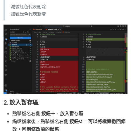
減號紅色代表刪除
加號綠色代表新增
2. 放入暫存區
點擊檔名右側
按鈕＋
，
放入暫存區
編輯檔案後，點擊檔名右側
按鈕↺
，
可以將檔案撤回修
改，回到修改前的狀態