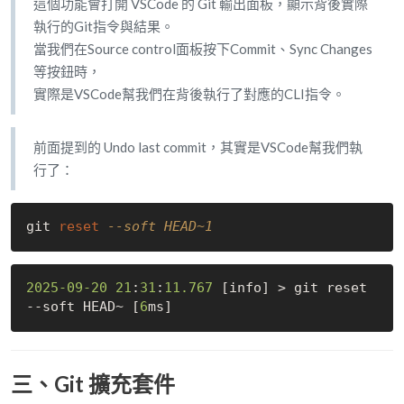
這個功能會打開 VSCode 的 Git 輸出面板，顯示背後實際
執行的Git指令與結果。
當我們在Source control面板按下Commit、Sync Changes
等按鈕時，
實際是VSCode幫我們在背後執行了對應的CLI指令。
前面提到的 Undo last commit，其實是VSCode幫我們執
行了：
git 
reset
--soft HEAD~1
2025
-09
-20
21
:
31
:
11.767
 [info] > git reset 
--soft HEAD~ [
6
三、Git 擴充套件