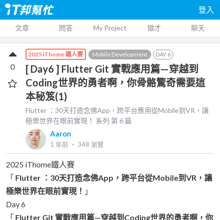
登入
文章
問答
My Project
徵才
聊天
Mobile Development
DAY
6
2025 iThome 鐵人賽
0
[ Day6 ] Flutter Git 實戰應用篇—穿越到
Coding世界的勇者啊，你骨骼驚奇需要這
本秘笈(1)
Flutter ：30天打造念佛App，跨平台應用從Mobile到VR，讓
極樂世界在眼前實現！
系列 第
6
篇
Aaron
1 年前
‧
348
瀏覽
2025 iThome鐵人賽
「
Flutter ：30天打造念佛App，跨平台從Mobile到VR，讓
極樂世界在眼前實現！
」
Day 6
「
Flutter Git 實戰應用篇—穿越到Coding世界的勇者啊，你