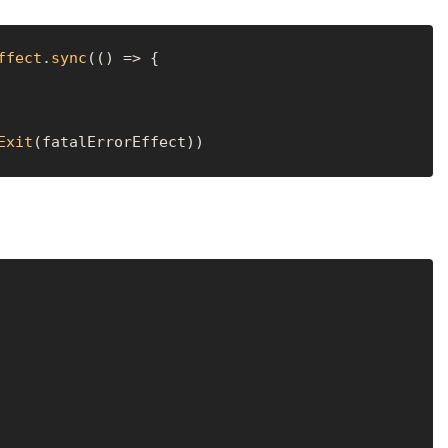
ffect
.
sync
(
() =>
 {

Exit