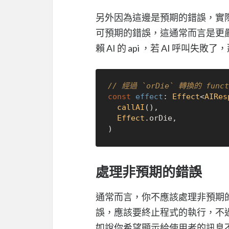
另外因為這邊是預期的錯誤，實
可預期的錯誤，這通常而言是更
賴 AI 的 api ，若 AI 呼
// 經過 `orDie` 轉換的 fun
const
effect
: 
Effect
<
AIRes
callAI
(),

Effect
.
orDie
,

處理非預期的錯誤
通常而言，你不應該處理非預期
誤，應該要終止程式的執行，不
如說你希望顯示給使用者的訊息