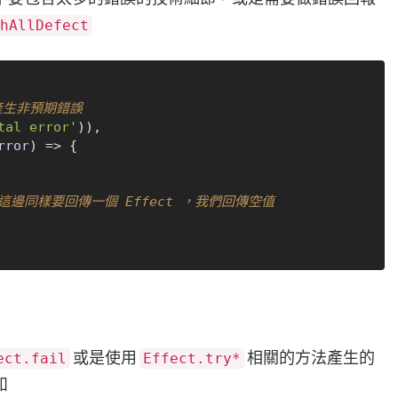
hAllDefect
接產生非預期錯誤
tal error'
)),

rror
) =>
 {

 這邊同樣要回傳一個 Effect ，我們回傳空值
或是使用
相關的方法產生的
ect.fail
Effect.try*
如