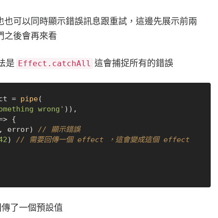
也也可以同時顯示錯誤訊息跟重試，這邊先展示前兩
們之後會再來看
方法是
這會捕捉所有的錯誤
Effect.catchAll
ct = 
pipe
(

omething wrong'
)),

=>
 {

, error) 
// 顯示錯誤
42
) 
// 需要回傳一個 effect ，這會變成這個 effect 
也回傳了一個預設值