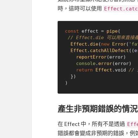
時，這時可以使用
Effect.catc
const
 effect = 
pipe
(

// Effect.die 可以用來直
Effect
.
die
(
new
Error
(
'fa
Effect
.
catchAllDefect
(
(
e
reportError
(error)

console
.
error
(error)

return
Effect
.
void
//
  })

產生非預期錯誤的情況
在 Effect 中，所有不是透過
Eff
錯誤都會變成非預期的錯誤，例