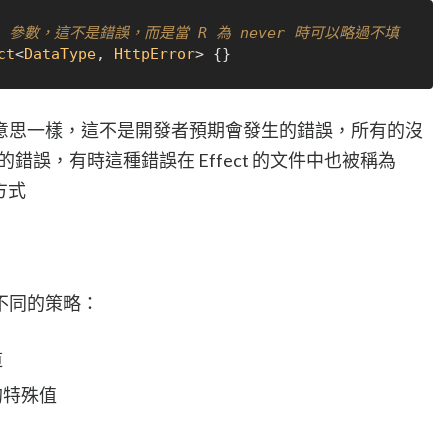
e 參數，這不是錯誤，而是當 R 為 never 時可以略過不填
ct
<
DataType
, 
HttpError
意思一樣，這不是開發者預期會發生的錯誤，所有的沒
錯誤，有時這種錯誤在 Effect 的文件中也被稱為
方式
不同的策略：
道
的特殊值