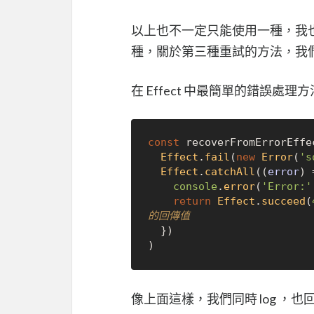
以上也不一定只能使用一種，我
種，關於第三種重試的方法，我
在 Effect 中最簡單的錯誤處理
const
 recoverFromErrorEffe
Effect
.
fail
(
new
Error
(
's
Effect
.
catchAll
(
(
error
) 
console
.
error
(
'Error:'
return
Effect
.
succeed
(
的回傳值
  })

像上面這樣，我們同時 log ，