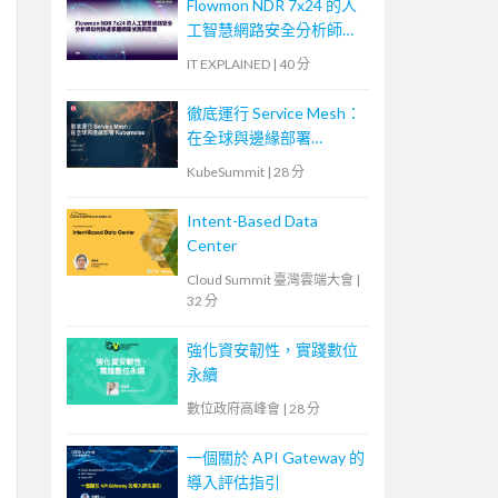
Flowmon NDR 7x24 的人
工智慧網路安全分析師如
何快速掌握網路偵測與回
IT EXPLAINED
|
40 分
應
徹底運行 Service Mesh：
在全球與邊緣部署
Kubernetes
KubeSummit
|
28 分
Intent-Based Data
Center
Cloud Summit 臺灣雲端大會
|
32 分
強化資安韌性，實踐數位
永續
數位政府高峰會
|
28 分
一個關於 API Gateway 的
導入評估指引