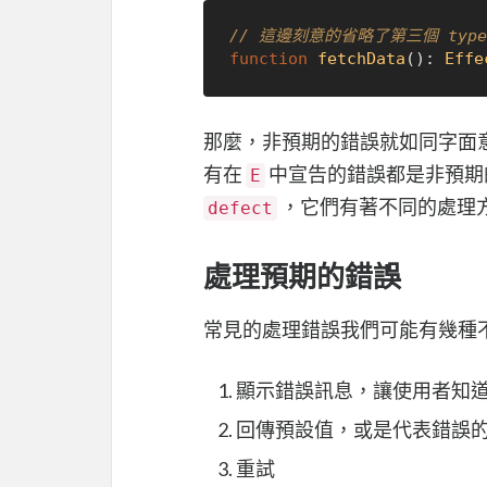
// 這邊刻意的省略了第三個 typ
function
fetchData
(
): 
Effe
那麼，非預期的錯誤就如同字面
有在
中宣告的錯誤都是非預期的
E
，它們有著不同的處理
defect
處理預期的錯誤
常見的處理錯誤我們可能有幾種
顯示錯誤訊息，讓使用者知
回傳預設值，或是代表錯誤
重試