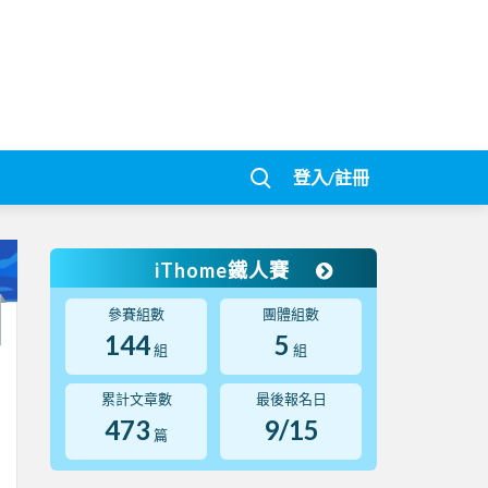
登入/註冊
iThome鐵人賽
參賽組數
團體組數
144
5
組
組
累計文章數
最後報名日
473
9/15
篇