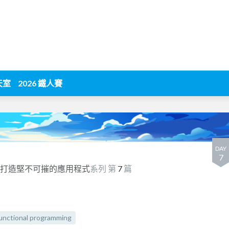
天室
2026 鐵人賽
DAY
7
魔法：打造堅不可摧的應用程式
系列 第
7
篇
unctional programming