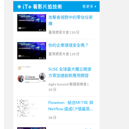
看影片追技術
看更多
攻擊者視野中的零信任架
構
臺灣資安大會
|
30 分
你的企業環境安全嗎？
臺灣資安大會
|
28 分
SUSE 全球最大獨立開源
方案加速創新應用開發
Agile Summit 敏捷高峰會
|
39 分
Flowmon - 結合MITRE 與
Netflow 達成CP值最高的
資安事件應變手段
38 分