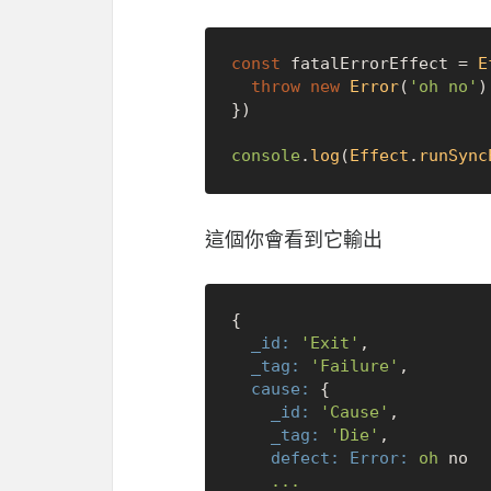
const
 fatalErrorEffect = 
E
throw
new
Error
(
'oh no'
)

})

console
.
log
(
Effect
.
runSync
這個你會看到它輸出
{

_id:
'Exit'
,

_tag:
'Failure'
,

cause:
 {

_id:
'Cause'
,

_tag:
'Die'
,

defect: Error:
oh
no
...