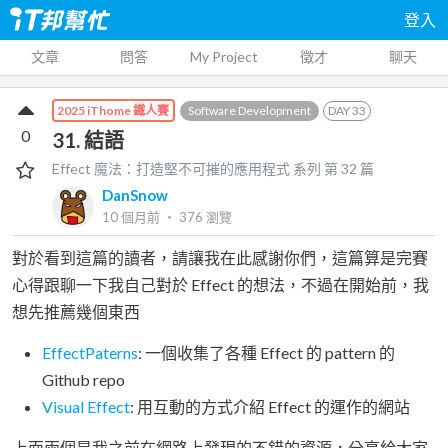
登入
文章
問答
My Project
徵才
聊天
Software Development
DAY
33
2025 iThome 鐵人賽
0
31. 結語
Effect 魔法：打造堅不可摧的應用程式
系列 第
32
篇
DanSnow
10 個月前
‧
376
瀏覽
對於看到這篇的讀者，請讓我在此感謝你們，這篇算是完賽
心得跟聊一下我自己對於 Effect 的想法，不過在開始前，我
想先推薦幾個東西
EffectPaterns
: 一個收集了各種 Effect 的 pattern 的
Github repo
Visual Effect
: 用互動的方式介紹 Effect 的運作的網站
上面兩個是我之前在網路上發現的不錯的資源，分享給大家