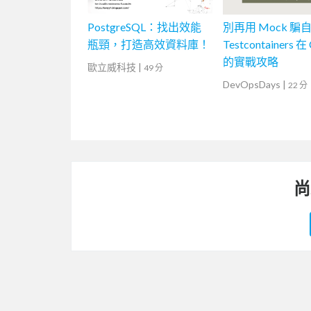
PostgreSQL：找出效能
別再用 Mock 騙
瓶頸，打造高效資料庫！
Testcontainers 在
的實戰攻略
歐立威科技
|
49 分
DevOpsDays
|
22 分
尚