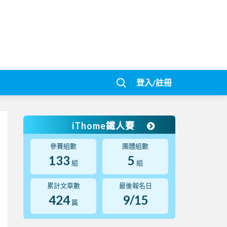
登入/註冊
iThome鐵人賽
參賽組數
團體組數
133
5
組
組
累計文章數
最後報名日
424
9/15
篇