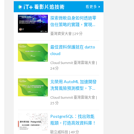
看影片追技術
看更多
探索微軟自身如何透過零
信任策略的實踐，實現資
訊安全與員工生產力
臺灣資安大會
|
29 分
最佳資料保護就在 datto
cloud
Cloud Summit 臺灣雲端大會
|
24 分
北榮用 AutoML 加速開發
洗腎風險預測模型，下一
步要取 TFDA 認證推廣全
Cloud Summit 臺灣雲端大會
|
臺
25 分
PostgreSQL：找出效能
瓶頸，打造高效資料庫！
歐立威科技
|
49 分