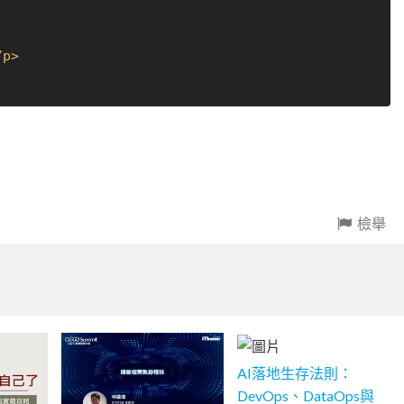
/
p
>
檢舉
AI落地生存法則：
DevOps、DataOps與