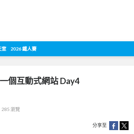
天室
2026 鐵人賽
一個互動式網站 Day4
‧
285 瀏覽
分享至