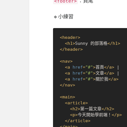
：頁尾
<footer>
🔹小練習
<
header
>
<
h1
>
Sunny 的部落格
</
h1
>
</
header
>
<
nav
>
<
a
href
=
"#"
>
首頁
</
a
>
 | 

<
a
href
=
"#"
>
文章
</
a
>
 | 

<
a
href
=
"#"
>
關於我
</
a
>
</
nav
>
<
main
>
<
article
>
<
h2
>
第一篇文章
</
h2
>
<
p
>
今天開始學前端！
</
p
>
</
article
>
</
main
>