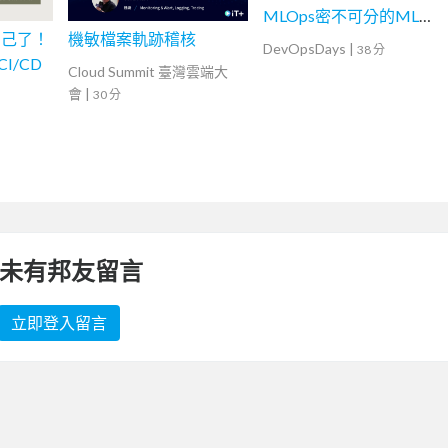
MLOps密不可分的ML專
自己了！
機敏檔案軌跡稽核
案現場
DevOpsDays
|
38 分
 CI/CD
Cloud Summit 臺灣雲端大
會
|
30 分
未有邦友留言
立即登入留言