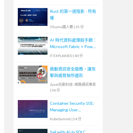
Rust 的第一道陰影 - 所有
權
iThome鐵人賽
|
35 分
AI 時代資料處理殺手鐧：
Microsoft Fabric + Power
BI Copilot 讓你用說的畫
IT EXPLAINED
|
40 分
圖表
啟動資訊安全服務，讓攻
擊與威脅無所遁形
Zyxel兆勤科技- 網路通訊專家
|
36 分
Container Security 101:
Managing User
Permissions for Volumes
KubeSummit
|
24 分
Sail with AI in SDLC