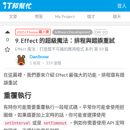
登入
文章
問答
My Project
徵才
聊天
Software Development
DAY
10
2025 iThome 鐵人賽
0
9. Effect 的超級魔法：排程與錯誤重試
Effect 魔法：打造堅不可摧的應用程式
系列 第
10
篇
DanSnow
1 年前
‧
319
瀏覽
在這篇裡，我們要來介紹 Effect 最強大的功能，排程還有錯
誤重試
重覆執行
有時你可能需要重覆執行一段程式碼，平常你可能會使用迴
圈做，如果還要加上定時的話，你可能會選擇使用
或是
，例如你需要使用 API 定時
setInterval
setTimeout