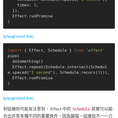
    times: 
3
,

  }),

  Effect.runPromise

(playground link)
import
 { Effect, Schedule } 
from
'effect'
pipe(

  doSomething()

  Effect.repeat(Schedule.intersect(Schedul
e.spaced(
"1 second"
), Schedule.recurs(
3
))),

  Effect.runPromise

(playground link)
到這邊你可能有注意到， Effect 中的
其實可以組
Schedule
合出非常多種不同的重覆條件，因為篇幅，這邊就不一一介