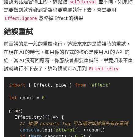
錯誤的話是會停止的，這點跟
並不同，如果你
setInterval
需要做到就算碰到錯誤也要重覆執行下去，會需要用
忽略掉 Effect 的結果
Effect.ignore
錯誤重試
前面講的是一般的重覆執行，這邊來來的是錯誤時的重試，
在現在 AI 的時代，如果你的程式的核心是使用 AI 的 API 的
話，當 AI 沒有回應時，你應該會想要重試吧，畢竟如果不重
試就執行不下去了，這時候就可以用到
Effect.retry
import
 { Effect, pipe } 
from
'effect'
let
 count = 
0
pipe(

  Effect.try(
()
 =>
 {

// 這個 console log 可以讓你知道真的有在重試
console
.log(
'attempt'
, ++count)

if
 (
Math
.random() > 
0.5
) {
