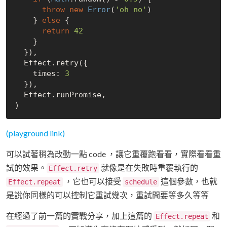
throw
new
Error
(
'oh no'
)

    } 
else
 {

return
42
    }

  }),

  Effect.retry({

    times: 
3
  }),

  Effect.runPromise,

(playground link)
可以試著稍為改動一點 code ，讓它重覆跑看看，實際看看重
試的效果。
就像是在失敗時重覆執行的
Effect.retry
，它也可以接受
這個參數，也就
Effect.repeat
schedule
是說你同樣的可以控制它重試幾次，重試間要等多久等等
在經過了前一篇的實戰分享，加上這篇的
和
Effect.repeat