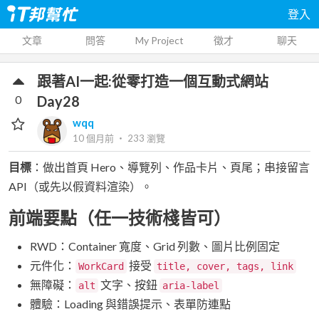
登入
文章
問答
My Project
徵才
聊天
跟著AI一起:從零打造一個互動式網站
0
Day28
wqq
10 個月前
‧
233
瀏覽
目標
：做出首頁 Hero、導覽列、作品卡片、頁尾；串接留言
API（或先以假資料渲染）。
前端要點（任一技術棧皆可）
RWD：Container 寬度、Grid 列數、圖片比例固定
元件化：
接受
WorkCard
title, cover, tags, link
無障礙：
文字、按鈕
alt
aria-label
體驗：Loading 與錯誤提示、表單防連點