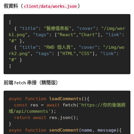
假資料（
）
client/data/works.json
[

  { 
"title"
: 
"醫療儀表板"
, 
"cover"
: 
"/img/wor
k1.png"
, 
"tags"
: [
"React"
,
"Chart"
], 
"link"
: 
"#"
 },

  { 
"title"
: 
"RWD 個人頁"
, 
"cover"
: 
"/img/wo
rk2.png"
, 
"tags"
: [
"HTML"
,
"CSS"
], 
"link"
: 
"#"
 }

前端 fetch 串接（精簡版）
async
function
loadComments
(
)
{

const
 res = 
await
 fetch(
'https://你的後端網
域/api/comments'
);

return
await
 res.json();

async
function
sendComment
(
name, message
)
{
