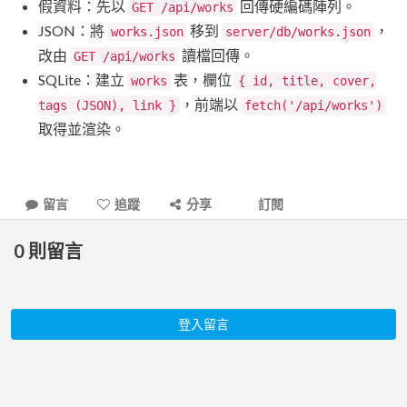
假資料：先以
回傳硬編碼陣列。
GET /api/works
JSON：將
移到
，
works.json
server/db/works.json
改由
讀檔回傳。
GET /api/works
SQLite：建立
表，欄位
works
{ id, title, cover,
，前端以
tags (JSON), link }
fetch('/api/works')
取得並渲染。
留言
追蹤
分享
訂閱
0
則留言
登入留言