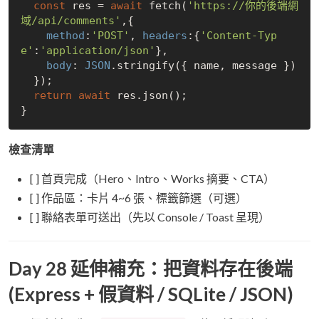
const
 res = 
await
 fetch(
'https://你的後端網
域/api/comments'
,{

method
:
'POST'
, 
headers
:{
'Content-Typ
e'
:
'application/json'
},

body
: 
JSON
.stringify({ name, message })

  });

return
await
 res.json();

檢查清單
[ ] 首頁完成（Hero、Intro、Works 摘要、CTA）
[ ] 作品區：卡片 4~6 張、標籤篩選（可選）
[ ] 聯絡表單可送出（先以 Console / Toast 呈現）
Day 28 延伸補充：把資料存在後端
(Express + 假資料 / SQLite / JSON)