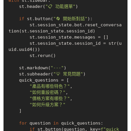
with
 st.sidebar:

    st.header(
"📋 功能選單"
)

if
 st.button(
"🔄 開始新對話"
):

        st.session_state.bot.reset_conversa
tion(st.session_state.session_id)

        st.session_state.messages = []

        st.session_state.session_id = str(u
uid.uuid4())

        st.rerun()

    st.markdown(
"---"
)

    st.subheader(
"💡 常見問題"
)

    quick_questions = [

"產品有哪些特色？"
,

"如何重設密碼？"
,

"價格方案有哪些？"
,

"如何升級方案？"
    ]

for
 question 
in
 quick_questions:

if
 st.button(question, key=
f"quick_