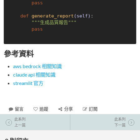
pass
def
generate_report
(self)
:
"""生成品質報告"""
pass
參考資料
aws bedrock 相關知識
claude api 相關知識
streamlit 官方
留言
追蹤
分享
訂閱
此系列
此系列
上一篇
下一篇