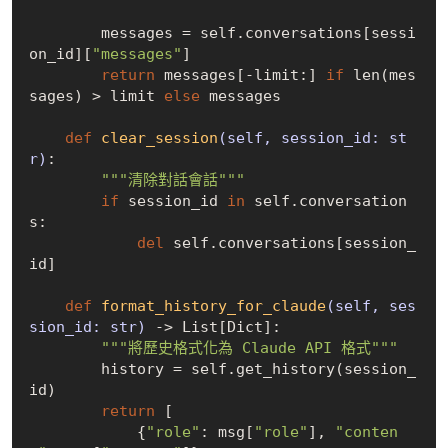
        messages = self.conversations[sessi
on_id][
"messages"
]

return
 messages[-limit:] 
if
 len(mes
sages) > limit 
else
 messages

def
clear_session
(self, session_id: st
r)
:
"""清除對話會話"""
if
 session_id 
in
 self.conversation
s:

del
 self.conversations[session_
id]

def
format_history_for_claude
(self, ses
sion_id: str)
 -> List[Dict]:
"""將歷史格式化為 Claude API 格式"""
        history = self.get_history(session_
id)

return
 [

            {
"role"
: msg[
"role"
], 
"conten