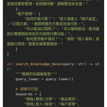
後嘗試重新整理。若問題持續，請聯繫技術支援。"
    },

"帳戶管理"
: {

"如何升級方案？"
: 
"登入後進入「帳戶設定」
→「訂閱方案」，選擇想要的方案並完成付款。"
,

"可以取消訂閱嗎？"
: 
"可以隨時取消，取消後
該計費週期結束前仍可使用付費功能。"
,

"如何更改帳戶資訊？"
: 
"請到「個人資料」頁
面進行修改，變更信箱需要驗證。"
    }

}

def
search_knowledge_base
(query: str)
 -> st
r:
"""簡單的知識庫搜尋"""
    query_lower = query.lower()

# 關鍵字匹配
    keywords = {

"價格|費用|方案"
: 
"產品資訊"
,

"密碼|登入|帳號"
: 
"帳戶管理"
,
