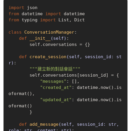
import
from
 datetime 
import
from
 typing 
import
 List, Dict

class
ConversationManager
:
def
__init__
(self)
:
        self.conversations = {}

def
create_session
(self, session_id: st
r)
:
"""建立新的對話會話"""
        self.conversations[session_id] = {

"messages"
: [],

"created_at"
: datetime.now().is
oformat(),

"updated_at"
: datetime.now().is
oformat()

        }

def
add_message
(self, session_id: str, 
role: str, content: str)
: