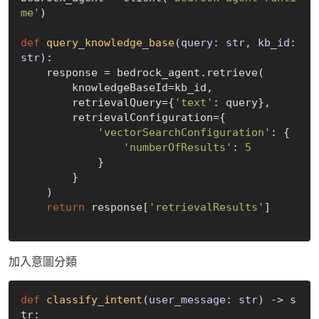
me'
)

def
query_knowledge_base
(query: str, kb_id: 
str)
:
    response = bedrock_agent.retrieve(

        knowledgeBaseId=kb_id,

        retrievalQuery={
'text'
: query},

        retrievalConfiguration={

'vectorSearchConfiguration'
: {

'numberOfResults'
: 
5
            }

        }

    )

return
 response[
'retrievalResults'
]

加入意圖分類
def
classify_intent
(user_message: str)
 -> s
tr: