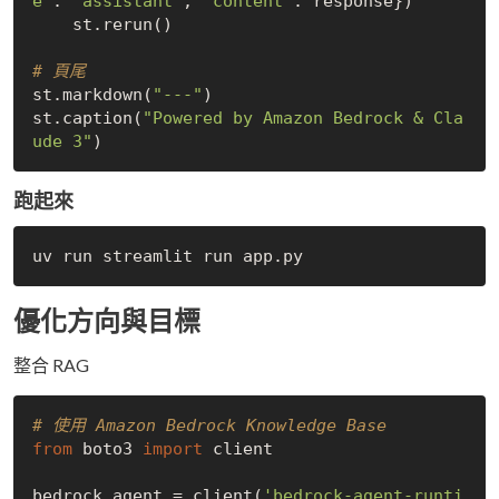
e"
: 
"assistant"
, 
"content"
: response})

    st.rerun()

# 頁尾
st.markdown(
"---"
)

st.caption(
"Powered by Amazon Bedrock & Cla
ude 3"
跑起來
優化方向與目標
整合 RAG
# 使用 Amazon Bedrock Knowledge Base
from
 boto3 
import
 client

bedrock_agent = client(
'bedrock-agent-runti