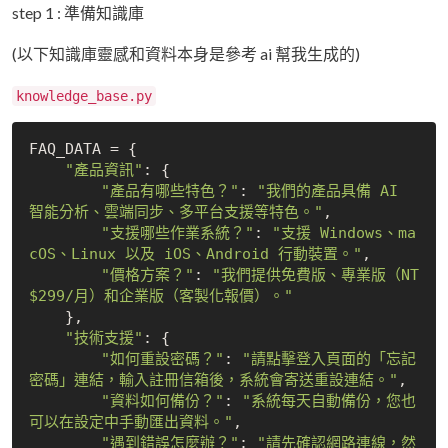
step 1 : 準備知識庫
(以下知識庫靈感和資料本身是參考 ai 幫我生成的)
knowledge_base.py
FAQ_DATA = {

"產品資訊"
: {

"產品有哪些特色？"
: 
"我們的產品具備 AI 
智能分析、雲端同步、多平台支援等特色。"
,

"支援哪些作業系統？"
: 
"支援 Windows、ma
cOS、Linux 以及 iOS、Android 行動裝置。"
,

"價格方案？"
: 
"我們提供免費版、專業版（NT
$299/月）和企業版（客製化報價）。"
    },

"技術支援"
: {

"如何重設密碼？"
: 
"請點擊登入頁面的「忘記
密碼」連結，輸入註冊信箱後，系統會寄送重設連結。"
,

"資料如何備份？"
: 
"系統每天自動備份，您也
可以在設定中手動匯出資料。"
,

"遇到錯誤怎麼辦？"
: 
"請先確認網路連線，然