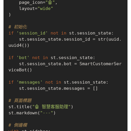
    page_icon=
"🤖"
,

    layout=
"wide"
)

# 初始化
if
'session_id'
not
in
 st.session_state:

    st.session_state.session_id = str(uuid.
uuid4())

if
'bot'
not
in
 st.session_state:

    st.session_state.bot = SmartCustomerSer
viceBot()

if
'messages'
not
in
 st.session_state:

    st.session_state.messages = []

# 頁面標題
st.title(
"🤖 智慧客服助理"
)

st.markdown(
"---"
)

# 側邊欄