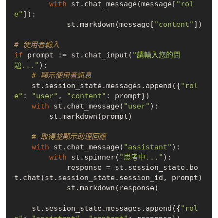
with
 st.chat_message(message[
"rol
e"
]):

            st.markdown(message[
"content"
])

# 使用者輸入
if
 prompt := st.chat_input(
"請輸入您的問
題..."
):

# 顯示使用者訊息
    st.session_state.messages.append({
"rol
e"
: 
"user"
, 
"content"
: prompt})

with
 st.chat_message(
"user"
):

        st.markdown(prompt)

# 取得並顯示助理回應
with
 st.chat_message(
"assistant"
):

with
 st.spinner(
"思考中..."
):

            response = st.session_state.bo
t.chat(st.session_state.session_id, prompt)

            st.markdown(response)

    st.session_state.messages.append({
"rol