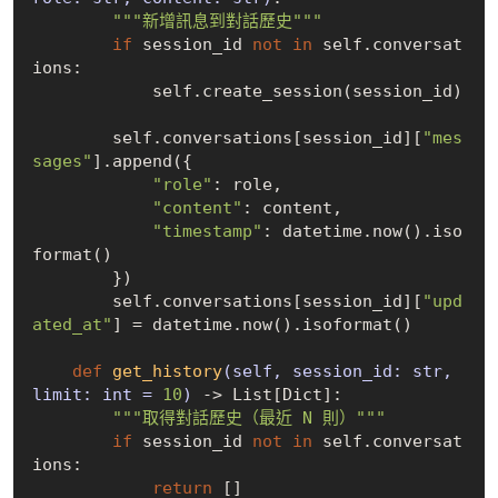
"""新增訊息到對話歷史"""
if
 session_id 
not
in
 self.conversat
ions:

            self.create_session(session_id)

        self.conversations[session_id][
"mes
sages"
].append({

"role"
: role,

"content"
: content,

"timestamp"
: datetime.now().iso
format()

        })

        self.conversations[session_id][
"upd
ated_at"
] = datetime.now().isoformat()

def
get_history
(self, session_id: str, 
limit: int = 
10
)
 -> List[Dict]:
"""取得對話歷史（最近 N 則）"""
if
 session_id 
not
in
 self.conversat
ions:

return
 []
