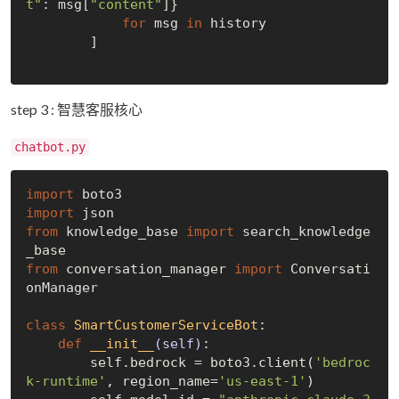
t"
: msg[
"content"
]}

for
 msg 
in
 history

        ]

step 3 : 智慧客服核心
chatbot.py
import
import
from
 knowledge_base 
import
 search_knowledge
from
 conversation_manager 
import
 Conversati
onManager

class
SmartCustomerServiceBot
:
def
__init__
(self)
:
        self.bedrock = boto3.client(
'bedroc
k-runtime'
, region_name=
'us-east-1'
)
