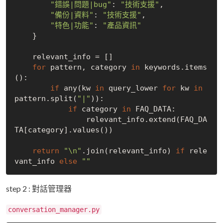
"錯誤|問題|bug"
: 
"技術支援"
,

"備份|資料"
: 
"技術支援"
,

"特色|功能"
: 
"產品資訊"
    }

    relevant_info = []

for
 pattern, category 
in
 keywords.items
():

if
 any(kw 
in
 query_lower 
for
 kw 
in
pattern.split(
"|"
)):

if
 category 
in
 FAQ_DATA:

                relevant_info.extend(FAQ_DA
TA[category].values())

return
"\n"
.join(relevant_info) 
if
 rele
vant_info 
else
""
step 2 : 對話管理器
conversation_manager.py