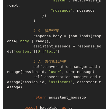
"system"
: self.system_p
rompt,

"messages"
: messages

                })

            )

# 6. 解析回應
            response_body = json.loads(resp
onse[
'body'
].read())

            assistant_message = response_bo
dy[
'content'
][
0
][
'text'
]

# 7. 儲存對話歷史
            self.conversation_manager.add_m
essage(session_id, 
"user"
, user_message)

            self.conversation_manager.add_m
essage(session_id, 
"assistant"
, assistant_m
essage)

return
 assistant_message

except
 Exception 
as
 e:
