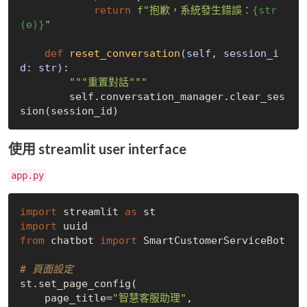
return
f"抱歉，系統發生錯誤：
{str
(e)}
"
def
reset_conversation
(self, session_i
d: str)
:
"""重置對話"""
        self.conversation_manager.clear_ses
使用 streamlit user interface
app.py
import
 streamlit 
as
import
from
 chatbot 
import
 SmartCustomerServiceBot

# 頁面設定
st.set_page_config(

    page_title=
"智慧客服助理"
,
