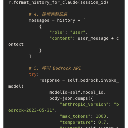
r.format_history_for_claude(session_id)

# 4. 建構完整訊息
        messages = history + [

            {

"role"
: 
"user"
,

"content"
: user_message + c
ontext

            }

        ]

# 5. 呼叫 Bedrock API
try
:

            response = self.bedrock.invoke_
model(

                modelId=self.model_id,

                body=json.dumps({

"anthropic_version"
: 
"b
edrock-2023-05-31"
,

"max_tokens"
: 
1000
,

"temperature"
: 
0.7
,
