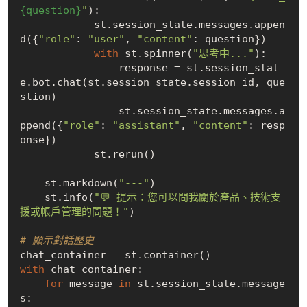
{question}
"
):

            st.session_state.messages.appen
d({
"role"
: 
"user"
, 
"content"
: question})

with
 st.spinner(
"思考中..."
):

                response = st.session_stat
e.bot.chat(st.session_state.session_id, que
stion)

                st.session_state.messages.a
ppend({
"role"
: 
"assistant"
, 
"content"
: resp
onse})

            st.rerun()

    st.markdown(
"---"
)

    st.info(
"💬 提示：您可以問我關於產品、技術支
援或帳戶管理的問題！"
)

# 顯示對話歷史
with
 chat_container:

for
 message 
in
 st.session_state.message
s:
