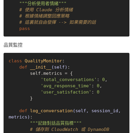
"""分析使用者情緒"""
# 使用 Claude 分析情緒
# 根據情緒調整回應策略
# 這裏就自由發揮 --> 如果需要的話
pass
品質監控
class
QualityMonitor
:
def
__init__
(self)
:
        self.metrics = {

'total_conversations'
: 
0
,

'avg_response_time'
: 
0
,

'user_satisfaction'
: 
0
        }

def
log_conversation
(self, session_id, 
metrics)
:
"""記錄對話品質指標"""
# 儲存到 CloudWatch 或 DynamoDB