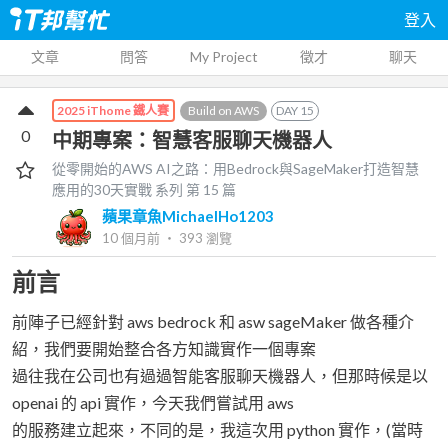
登入
文章
問答
My Project
徵才
聊天
Build on AWS
DAY
15
2025 iThome 鐵人賽
0
中期專案：智慧客服聊天機器人
從零開始的AWS AI之路：用Bedrock與SageMaker打造智慧
應用的30天實戰
系列 第
15
篇
蘋果章魚MichaelHo1203
10 個月前
‧
393
瀏覽
前言
前陣子已經針對 aws bedrock 和 asw sageMaker 做各種介
紹，我們要開始整合各方知識實作一個專案
過往我在公司也有過過智能客服聊天機器人，但那時候是以
openai 的 api 實作，今天我們嘗試用 aws
的服務建立起來，不同的是，我這次用 python 實作，(當時