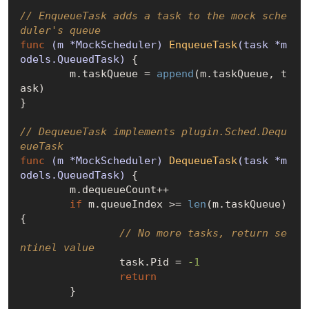
// EnqueueTask adds a task to the mock sche
duler's queue
func
(m *MockScheduler)
EnqueueTask
(task *m
odels.QueuedTask)
 {

	m.taskQueue = 
append
(m.taskQueue, t
ask)

}

// DequeueTask implements plugin.Sched.Dequ
eueTask
func
(m *MockScheduler)
DequeueTask
(task *m
odels.QueuedTask)
 {

	m.dequeueCount++

if
 m.queueIndex >= 
len
(m.taskQueue) 
{

// No more tasks, return se
ntinel value
		task.Pid = 
-1
return
	}
