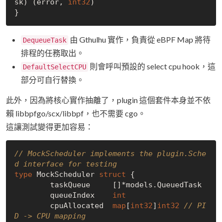
sk) (error, 
int32
)

由 Gthulhu 實作，負責從 eBPF Map 將待
DequeueTask
排程的任務取出。
則會呼叫預設的 select cpu hook，這
DefaultSelectCPU
部分可自行替換。
此外，因為將核心實作抽離了，plugin 這個套件本身並不依
賴 libbpfgo/scx/libbpf，也不需要 cgo。
這讓測試變得更加容易：
// MockScheduler implements the plugin.Sche
d interface for testing
type
 MockScheduler 
struct
 {

	taskQueue     []*models.QueuedTask

	queueIndex    
int
	cpuAllocated  
map
[
int32
]
int32
// PI
D -> CPU mapping