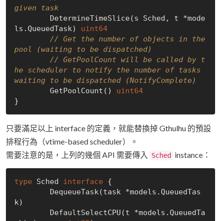
given task
	DetermineTimeSlice(s Sched, t *mode
ls.QueuedTask) 
uint64
// Get the number of objects in the 
pool (waiting to be dispatched)
// GetPoolCount will be called by t
he scheduler to notify the number of tasks 
waiting to be dispatched (NotifyComplete)
	GetPoolCount() 
uint64
只要滿足以上 interface 的定義，就能替換掉 Gthulhu 的預設
排程行為（vtime-based scheduler）。
需要注意的是，上列的幾個 API 需要傳入
instance：
Sched
type
 Sched 
interface
 {

	DequeueTask(task *models.QueuedTas
k)

	DefaultSelectCPU(t *models.QueuedTa