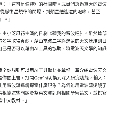
道：「這可是個特別的社團唷。成員們透過巨大的電波
—從脈衝星規律的閃爍，到類星體遙遠的咆哮，甚至
好』。」
、由小芝風花主演的日劇《聽我的電波吧》。雖然這部
這名字取得真妙，藉由電波二字將遙遠的天文連結到日
自己是否可以藉由AI工具的協助，將電波天文學的知識
識？你想到可以用AI工具取材並彙整一篇介紹電波天文
你闔上書，打開Gemini切換到深入研究功能，輸入：
能用電波望遠鏡探索什麼現象？為何能用電波望遠鏡了
請根據這些問題彙整英文資訊與相關學術論文，並撰寫
體中文教材。」