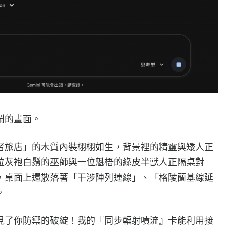
鬧的畫面。
者旅店」的木質內裝栩栩如生，背景裡的精靈與矮人正
位灰袍白鬚的巫師與一位魁梧的綠皮半獸人正隔桌對
，桌面上還散落著「干涉陣列連線」、「格陵蘭基線延
。
見了你防禦的破綻！我的『同步輻射噴流』卡能利用接