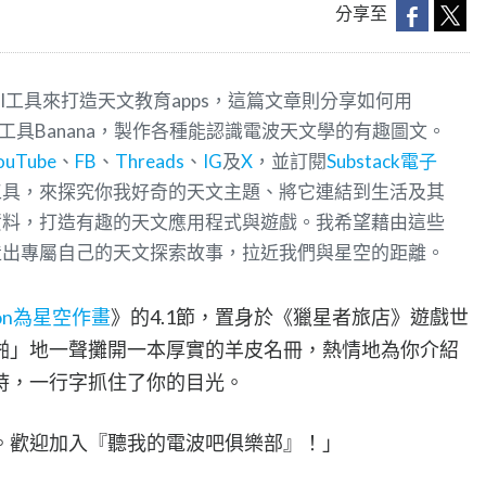
分享至
I工具來打造天文教育apps，這篇文章則分享如何用
的圖片生成工具Banana，製作各種能認識電波天文學的有趣圖文。
ouTube
、
FB
、
Threads
、
IG
及
X
，並訂閱
Substack電子
工具，來探究你我好奇的天文主題、將它連結到生活及其
資料，打造有趣的天文應用程式與遊戲。我希望藉由這些
造出專屬自己的天文探索故事，拉近我們與星空的距離。
on為星空作畫
》的4.1節，置身於《獵星者旅店》遊戲世
啪」地一聲攤開一本厚實的羊皮名冊，熱情地為你介紹
時，一行字抓住了你的目光。
。歡迎加入『聽我的電波吧俱樂部』！」