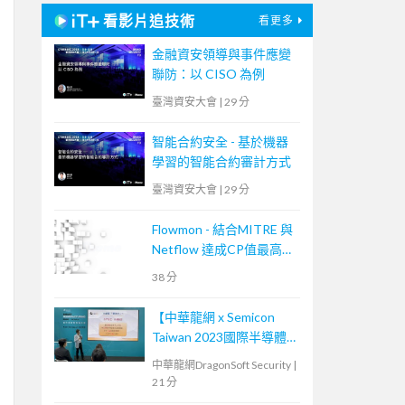
看影片追技術
看更多
金融資安領導與事件應變
聯防：以 CISO 為例
臺灣資安大會
|
29 分
智能合約安全 - 基於機器
學習的智能合約審計方式
臺灣資安大會
|
29 分
Flowmon - 結合MITRE 與
Netflow 達成CP值最高的
資安事件應變手段
38 分
【中華龍網 x Semicon
Taiwan 2023國際半導體
展】供應鏈資安與零信任_
中華龍網DragonSoft Security
|
演講(中華龍網總經理-孫
21 分
建興)