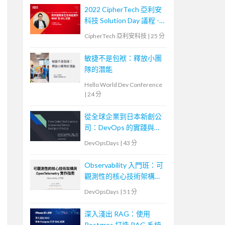
2022 CipherTech 亞利安
科技 Solution Day 議程 -
對外服務安全及效能提
CipherTech 亞利安科技
|
25 分
升，WAF 及 SSL 加速
敏捷不是包袱：釋放小團
隊的潛能
Hello World Dev Conference
|
24 分
從全球企業到日本新創公
司：DevOps 的實踐與調
整
DevOpsDays
|
43 分
Observability 入門班：可
觀測性的核心技術架構與
OpenTelemetry 實作指南
DevOpsDays
|
51 分
深入淺出 RAG：使用
Postgres 打造 RAG 系統