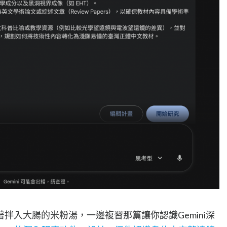
拌入大腸的米粉湯，一邊複習那篇讓你認識Gemini深