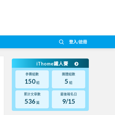
登入/註冊
iThome鐵人賽
參賽組數
團體組數
150
5
組
組
累計文章數
最後報名日
536
9/15
篇