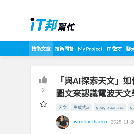
技術文章
技術問答
My Project
iT 徵才
聊
「與AI探索天文」如何
2
圖文來認識電波天文
天文
生成式ai
google banana
g
astrobackhacker
2025-11-2