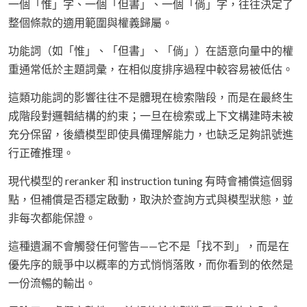
一個「惟」字、一個「但書」、一個「倘」字，往往決定了
整個條款的適用範圍與權義歸屬。
功能詞（如「惟」、「但書」、「倘」）在語意向量中的權
重通常低於主題詞彙，在相似度排序過程中較容易被低估。
這類功能詞的影響往往不是體現在檢索階段，而是在最終生
成階段對邏輯結構的約束；一旦在檢索或上下文構建時未被
充分保留，後續模型即使具備理解能力，也缺乏足夠訊號進
行正確推理。
現代模型的 reranker 和 instruction tuning 有時會補償這個弱
點，但補償是否穩定啟動，取決於查詢方式與模型狀態，並
非每次都能保證。
這種遺漏不會觸發任何警告——它不是「找不到」，而是在
優先序的競爭中以概率的方式悄悄落敗，而你看到的依然是
一份流暢的輸出。