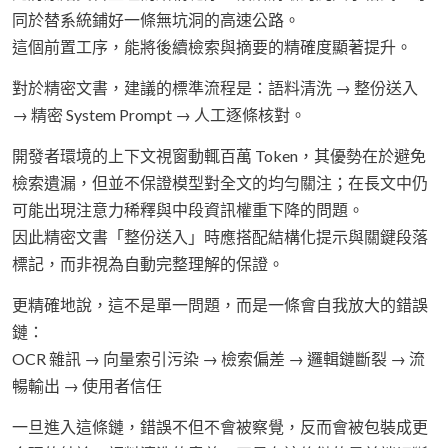
同於替系統鋪好一條無坑洞的高速公路。
這個前置工序，能將後續檢索與摘要的精確度顯著提升。
對於精密文書，建議的標準流程是：語料清洗 → 整份送入
→ 精密 System Prompt → 人工逐條核對。
開發者環境的上下文視窗動輒百萬 Token，其優勢在於避免
檢索遺漏，但並不保證模型對全文的均勻關注；在長文中仍
可能出現注意力稀釋與中段資訊權重下降的問題。
因此精密文書「整份送入」時應搭配結構化提示與關鍵段落
標記，而非視為自動完整理解的保證。
更精確地說，這不是單一問題，而是一條會自我放大的錯誤
鏈：
OCR 雜訊 → 向量索引污染 → 檢索偏差 → 邏輯鏈斷裂 → 流
暢輸出 → 使用者信任
一旦進入這條鏈，錯誤不但不會被察覺，反而會被包裝成更