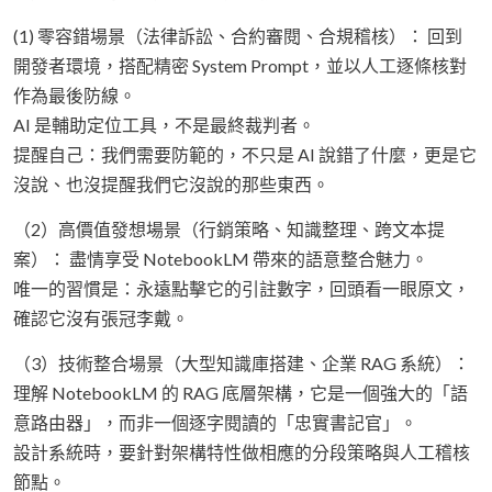
(1) 零容錯場景（法律訴訟、合約審閱、合規稽核）： 回到
開發者環境，搭配精密 System Prompt，並以人工逐條核對
作為最後防線。
AI 是輔助定位工具，不是最終裁判者。
提醒自己：我們需要防範的，不只是 AI 說錯了什麼，更是它
沒說、也沒提醒我們它沒說的那些東西。
（2）高價值發想場景（行銷策略、知識整理、跨文本提
案）： 盡情享受 NotebookLM 帶來的語意整合魅力。
唯一的習慣是：永遠點擊它的引註數字，回頭看一眼原文，
確認它沒有張冠李戴。
（3）技術整合場景（大型知識庫搭建、企業 RAG 系統）：
理解 NotebookLM 的 RAG 底層架構，它是一個強大的「語
意路由器」，而非一個逐字閱讀的「忠實書記官」。
設計系統時，要針對架構特性做相應的分段策略與人工稽核
節點。