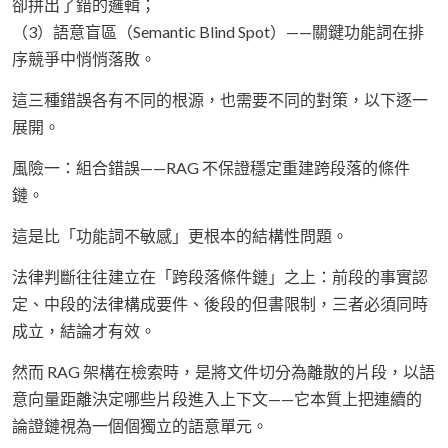
卻拼出了錯的邏輯；
（3）語意盲區（Semantic Blind Spot）——關鍵功能詞在排
序競爭中悄悄落敗。
這三種錯誤各有不同的根源，也需要不同的對策，以下逐一
展開。
風險一：組合錯誤——RAG 不保證穩定重建跨段落的條件
鏈。
這是比「功能詞不敏感」更根本的結構性問題。
法律判斷往往建立在「跨段落條件鏈」之上：前段的事實認
定、中段的法律構成要件、後段的但書限制，三者必須同時
成立，結論才有效。
然而 RAG 架構在檢索時，是將文件切分為離散的片段，以語
意向量距離決定哪些片段進入上下文——它本質上把連續的
論證鏈視為一個個獨立的語意單元。