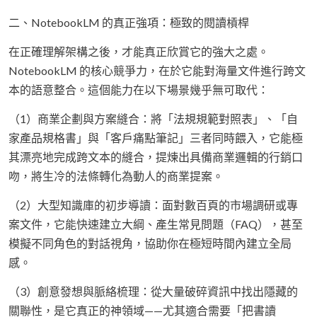
二、NotebookLM 的真正強項：極致的閱讀槓桿
在正確理解架構之後，才能真正欣賞它的強大之處。
NotebookLM 的核心競爭力，在於它能對海量文件進行跨文
本的語意整合。這個能力在以下場景幾乎無可取代：
（1）商業企劃與方案縫合：將「法規規範對照表」、「自
家產品規格書」與「客戶痛點筆記」三者同時餵入，它能極
其漂亮地完成跨文本的縫合，提煉出具備商業邏輯的行銷口
吻，將生冷的法條轉化為動人的商業提案。
（2）大型知識庫的初步導讀：面對數百頁的市場調研或專
案文件，它能快速建立大綱、產生常見問題（FAQ），甚至
模擬不同角色的對話視角，協助你在極短時間內建立全局
感。
（3）創意發想與脈絡梳理：從大量破碎資訊中找出隱藏的
關聯性，是它真正的神領域——尤其適合需要「把書讀