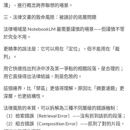
薄」、進行概念跨界聯想的場景。
三、法律文書的致命風險：被誤診的底層問題
法律場域是 NotebookLM 最需要謹慎的場景——但謹慎不等
於完全不用。
更精準的說法是：它可以用在「定位」，但不能用在「裁
判」。
用它快速找出判決中涉及某一爭點的相關段落，是合理的；
用它直接得出法律結論，則是危險的。
這個邊界，比「禁區」更值得理解，原因比「摘要濾鏡」更
深層，也更結構性。
法律風險的本質，可以拆解為三種不同層級的錯誤機制：
（1）檢索錯誤（Retrieval Error）——沒有抓到該抓的段落；
（2）組合錯誤（Composition Error）——抓到了對的片段，