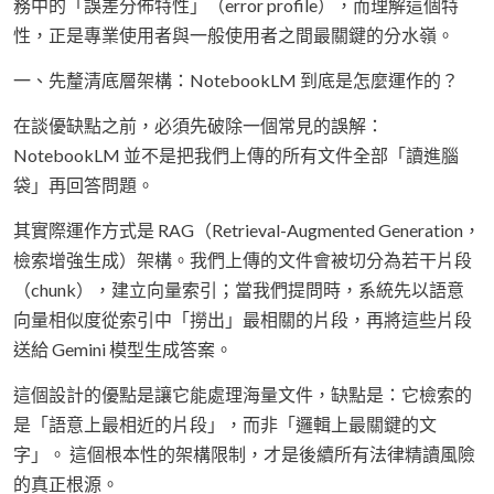
務中的「誤差分佈特性」（error profile），而理解這個特
性，正是專業使用者與一般使用者之間最關鍵的分水嶺。
一、先釐清底層架構：NotebookLM 到底是怎麼運作的？
在談優缺點之前，必須先破除一個常見的誤解：
NotebookLM 並不是把我們上傳的所有文件全部「讀進腦
袋」再回答問題。
其實際運作方式是 RAG（Retrieval-Augmented Generation，
檢索增強生成）架構。我們上傳的文件會被切分為若干片段
（chunk），建立向量索引；當我們提問時，系統先以語意
向量相似度從索引中「撈出」最相關的片段，再將這些片段
送給 Gemini 模型生成答案。
這個設計的優點是讓它能處理海量文件，缺點是：它檢索的
是「語意上最相近的片段」，而非「邏輯上最關鍵的文
字」。 這個根本性的架構限制，才是後續所有法律精讀風險
的真正根源。