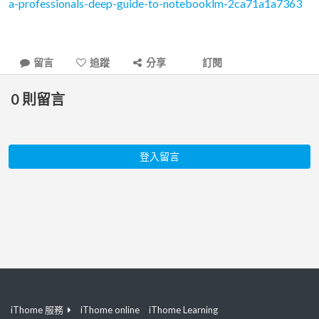
a-professionals-deep-guide-to-notebooklm-2ca71a1a7363
留言
追蹤
分享
訂閱
0
則留言
登入留言
iThome 服務
iThome online
iThome Learning