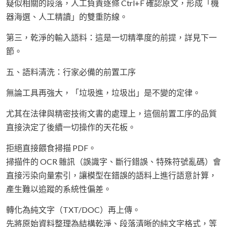
疑似相關的段落，人工負責逐條 Ctrl+F 確認原文，形成「機
器海選、人工精讀」的雙重防線。
第三，乾淨的輸入語料：這是一切精準度的前提，詳見下一
節。
五、語料清洗：行家必備的前置工序
無論工具再強大，「垃圾進，垃圾出」是不變的定律。
尤其在法律與精密技術文書的處理上，這個前置工序的品質
直接決定了後續一切操作的天花板。
拒絕直接餵食掃描 PDF。
掃描件的 OCR 雜訊（誤識字、斷行錯誤、特殊符號亂碼）會
直接污染向量索引，讓模型在錯誤的語料上進行語意計算，
產生難以追蹤的系統性偏差。
轉化為純文字（TXT/DOC）再上傳。
先將原始資料整理為結構乾淨、段落清晰的純文字格式，等