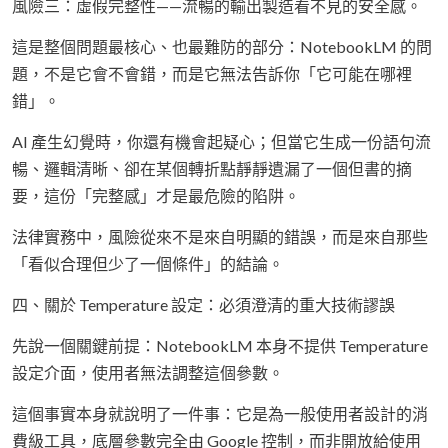
風險三：虛假完整性——流暢的輸出製造看不見的安全感。
這是整個問題最核心、也最難防的部分：NotebookLM 的問
題，不是它會不會錯，而是它無法告訴你「它可能在哪裡
錯」。
AI 產生幻覺時，你還有機會起疑心；但當它生成一份語句流
暢、邏輯清晰、卻在某個轉折點靜靜遺漏了一個但書的摘
要，這份「完整感」才是最危險的陷阱。
法律實務中，風險從來不是來自明顯的錯誤，而是來自那些
「看似合理但少了一個條件」的結論。
四、關於 Temperature 設定：必須澄清的重大技術謬誤
先說一個關鍵前提：NotebookLM 本身不提供 Temperature
設定介面，使用者無法調整這個參數。
這個事實本身就說明了一件事：它是為一般使用者設計的消
費級工具，底層參數完全由 Google 控制，而非開放給使用