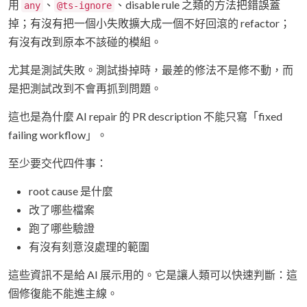
用
、
、disable rule 之類的方法把錯誤蓋
any
@ts-ignore
掉；有沒有把一個小失敗擴大成一個不好回滾的 refactor；
有沒有改到原本不該碰的模組。
尤其是測試失敗。測試掛掉時，最差的修法不是修不動，而
是把測試改到不會再抓到問題。
這也是為什麼 AI repair 的 PR description 不能只寫「fixed
failing workflow」。
至少要交代四件事：
root cause 是什麼
改了哪些檔案
跑了哪些驗證
有沒有刻意沒處理的範圍
這些資訊不是給 AI 展示用的。它是讓人類可以快速判斷：這
個修復能不能進主線。