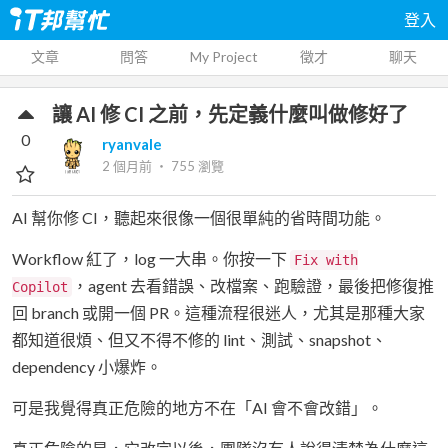
登入
文章
問答
My Project
徵才
聊天
讓 AI 修 CI 之前，先定義什麼叫做修好了
0
ryanvale
2 個月前
‧
755
瀏覽
AI 幫你修 CI，聽起來很像一個很單純的省時間功能。
Workflow 紅了，log 一大串。你按一下
Fix with
，agent 去看錯誤、改檔案、跑驗證，最後把修復推
Copilot
回 branch 或開一個 PR。這種流程很迷人，尤其是那種大家
都知道很煩、但又不得不修的 lint、測試、snapshot、
dependency 小爆炸。
可是我覺得真正危險的地方不在「AI 會不會改錯」。