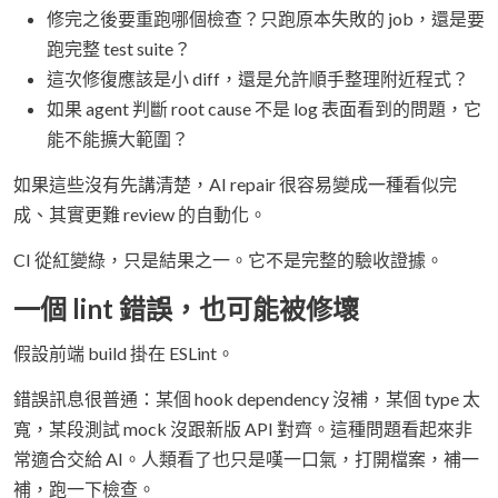
修完之後要重跑哪個檢查？只跑原本失敗的 job，還是要
跑完整 test suite？
這次修復應該是小 diff，還是允許順手整理附近程式？
如果 agent 判斷 root cause 不是 log 表面看到的問題，它
能不能擴大範圍？
如果這些沒有先講清楚，AI repair 很容易變成一種看似完
成、其實更難 review 的自動化。
CI 從紅變綠，只是結果之一。它不是完整的驗收證據。
一個 lint 錯誤，也可能被修壞
假設前端 build 掛在 ESLint。
錯誤訊息很普通：某個 hook dependency 沒補，某個 type 太
寬，某段測試 mock 沒跟新版 API 對齊。這種問題看起來非
常適合交給 AI。人類看了也只是嘆一口氣，打開檔案，補一
補，跑一下檢查。