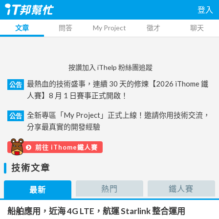
登入
文章
問答
My Project
徵才
聊天
按讚加入 iThelp 粉絲團追蹤
最熱血的技術盛事，連續 30 天的修煉【2026 iThome 鐵
公告
人賽】8 月 1 日賽事正式開啟！
全新專區「My Project」正式上線！邀請你用技術交流，
公告
分享最真實的開發經驗
前往 iThome鐵人賽
技術文章
熱門
鐵人賽
最新
船舶應用，近海 4G LTE，航運 Starlink 整合運用