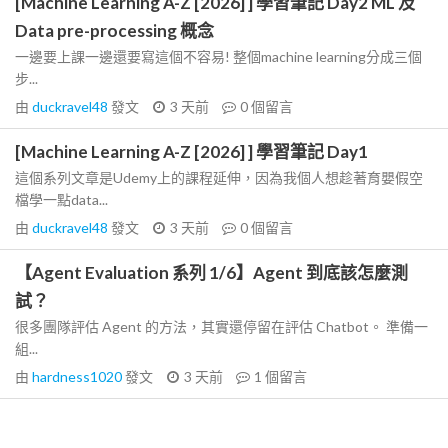
[Machine Learning A-Z [2026] ] 學習筆記 Day2 ML 及
Data pre-processing 概念
一邊要上課一邊還要寫這個不容易! 整個machine learning分成三個
步...
由
duckravel48
發文
3 天前
0
個留言
[Machine Learning A-Z [2026] ] 學習筆記 Day1
這個系列文章是Udemy上的課程延伸，因為我個人想趁著育嬰假空
檔學一點data...
由
duckravel48
發文
3 天前
0
個留言
【Agent Evaluation 系列 1/6】Agent 到底該怎麼測
試？
很多團隊評估 Agent 的方法，其實還停留在評估 Chatbot。 準備一
組...
由
hardness1020
發文
3 天前
1
個留言