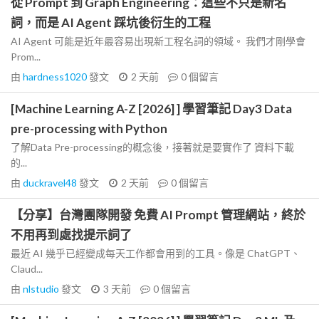
從 Prompt 到 Graph Engineering：這些不只是新名
詞，而是 AI Agent 踩坑後衍生的工程
AI Agent 可能是近年最容易出現新工程名詞的領域。 我們才剛學會
Prom...
由
hardness1020
發文
2 天前
0
個留言
[Machine Learning A-Z [2026] ] 學習筆記 Day3 Data
pre-processing with Python
了解Data Pre-processing的概念後，接著就是要實作了 資料下載
的...
由
duckravel48
發文
2 天前
0
個留言
【分享】台灣團隊開發 免費 AI Prompt 管理網站，終於
不用再到處找提示詞了
最近 AI 幾乎已經變成每天工作都會用到的工具。像是 ChatGPT、
Claud...
由
nlstudio
發文
3 天前
0
個留言