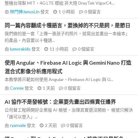
整機台灣製 MIT，4G LTE 模組 非大陸 DrayTek VigorC4...
由
林門神JanusLin
發文
1 小時前
0
個留言
同一篇內容翻成十種語言，要換掉的不只是詞，是節日
我們做的是一套「上傳一張孩子的照片，就寫出並畫出一本繪本」
的產品，內容要以十種語...
由
lumorakids
發文
11 小時前
0
個留言
使用 Angular、Firebase AI Logic 與 Gemini Nano 打造
混合式影像分析應用程式
本教學將示範如何使用 Angular、Firebase AI Logic 與 G...
由
Connie
發文
1 天前
0
個留言
AI 協作不是發帳號：企業要先畫出四條責任邊界
公司替工程師開好企業版 AI 帳號，治理其實還沒開始。 帳號只解決
「誰可以登入」...
由
ryanvale
發文
2 天前
0
個留言