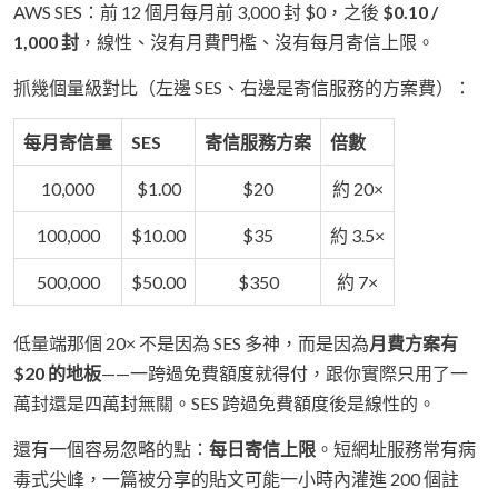
AWS SES：前 12 個月每月前 3,000 封 $0，之後
$0.10 /
1,000 封
，線性、沒有月費門檻、沒有每月寄信上限。
抓幾個量級對比（左邊 SES、右邊是寄信服務的方案費）：
每月寄信量
SES
寄信服務方案
倍數
10,000
$1.00
$20
約 20×
100,000
$10.00
$35
約 3.5×
500,000
$50.00
$350
約 7×
低量端那個 20× 不是因為 SES 多神，而是因為
月費方案有
$20 的地板
——一跨過免費額度就得付，跟你實際只用了一
萬封還是四萬封無關。SES 跨過免費額度後是線性的。
還有一個容易忽略的點：
每日寄信上限
。短網址服務常有病
毒式尖峰，一篇被分享的貼文可能一小時內灌進 200 個註