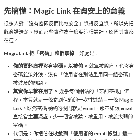
先搞懂：Magic Link 在資安上的意義
很多人對「沒有密碼反而比較安全」覺得反直覺，所以先把
觀念講清楚。後面那些實作為什麼要這樣設計，原因其實都
在這。
Magic Link 把「密碼」整個拿掉
，好處是：
你的資料庫裡沒有密碼可以被偷。
就算被脫庫，也沒有
密碼雜湊外洩、沒有「使用者在別站重用同一組密碼」
被波及的問題。
其實你早就在用了。
幾乎每個網站的「忘記密碼」流
程，本質就是一條寄到信箱的一次性連結＝一條 Magic
Link。既然密碼最終的後門就是 email，那不如讓 email
直接當
主要
憑證，少一個會被猜、被重用、被設太弱的
密碼。
代價是：你把信任
收斂到「使用者的 email 帳號」這一