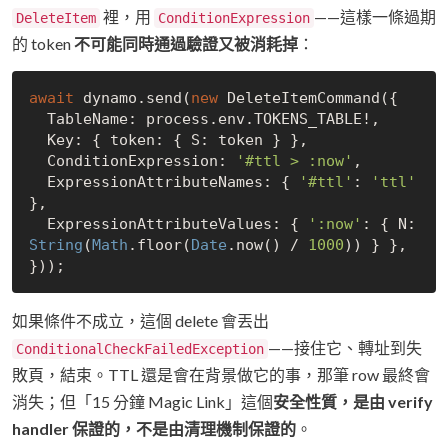
裡，用
——這樣一條過期
DeleteItem
ConditionExpression
的 token
不可能同時通過驗證又被消耗掉
：
await
 dynamo.send(
new
 DeleteItemCommand({

  TableName: process.env.TOKENS_TABLE!,

  Key: { token: { S: token } },

  ConditionExpression: 
'#ttl > :now'
,

  ExpressionAttributeNames: { 
'#ttl'
: 
'ttl'
},

  ExpressionAttributeValues: { 
':now'
: { N: 
String
(
Math
.floor(
Date
.now() / 
1000
)) } },

如果條件不成立，這個 delete 會丟出
——接住它、轉址到失
ConditionalCheckFailedException
敗頁，結束。TTL 還是會在背景做它的事，那筆 row 最終會
消失；但「15 分鐘 Magic Link」這個
安全性質，是由 verify
handler 保證的，不是由清理機制保證的
。