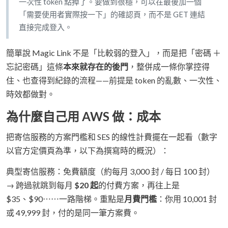
一次性 token 點掉了。要做到很穩，可以在最後加一個
「需要使用者實際按一下」的確認頁，而不是 GET 連結
直接完成登入。
簡單說 Magic Link 不是「比較弱的登入」，而是把「密碼 ＋
忘記密碼」這條
本來就存在的後門
，整併成一條你掌控得
住、也查得到紀錄的流程——前提是 token 的亂數、一次性、
時效都做對。
為什麼自己用 AWS 做：成本
把寄信服務的方案門檻和 SES 的線性計費擺在一起看（數字
以官方定價頁為準，以下為撰寫時的概況）：
典型寄信服務：免費額度（約每月 3,000 封 / 每日 100 封）
→ 跨過就跳到每月
$20 起
的付費方案，再往上是
$35、$90⋯⋯一路階梯。重點是
月費門檻
：你用 10,001 封
或 49,999 封，付的是同一筆方案費。