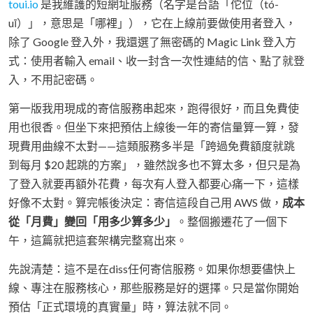
toui.io
是我維護的短網址服務（名字是台語「佗位（tó-
uī）」，意思是「哪裡」），它在上線前要做使用者登入，
除了 Google 登入外，我還選了無密碼的 Magic Link 登入方
式：使用者輸入 email、收一封含一次性連結的信、點了就登
入，不用記密碼。
第一版我用現成的寄信服務串起來，跑得很好，而且免費使
用也很香。但坐下來把預估上線後一年的寄信量算一算，發
現費用曲線不太對——這類服務多半是「跨過免費額度就跳
到每月 $20 起跳的方案」，雖然說多也不算太多，但只是為
了登入就要再額外花費，每次有人登入都要心痛一下，這樣
好像不太對。算完帳後決定：寄信這段自己用 AWS 做，
成本
從「月費」變回「用多少算多少」
。整個搬遷花了一個下
午，這篇就把這套架構完整寫出來。
先說清楚：這不是在diss任何寄信服務。如果你想要儘快上
線、專注在服務核心，那些服務是好的選擇。只是當你開始
預估「正式環境的真實量」時，算法就不同。