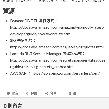
難的是 TTL 那種「看起來會動、但安全性質是錯的」細節。
資源
DynamoDB TTL 運作方式：
https://docs.aws.amazon.com/amazondynamodb/latest/
developerguide/howitworks-ttl.html
SES 寄信配額：
https://docs.aws.amazon.com/ses/latest/dg/quotas.html
Lambda 讀取 Secrets Manager 的建議模式：
https://docs.aws.amazon.com/secretsmanager/latest/use
rguide/retrieving-secrets_lambda.html
AWS SAM：https://aws.amazon.com/serverless/sam/
留言
追蹤
分享
訂閱
0
則留言