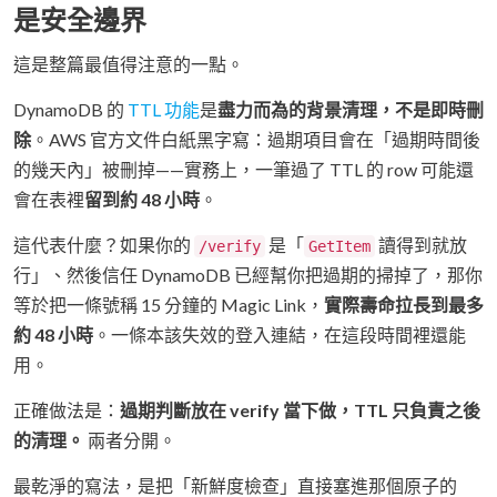
是安全邊界
這是整篇最值得注意的一點。
DynamoDB 的
TTL 功能
是
盡力而為的背景清理，不是即時刪
除
。AWS 官方文件白紙黑字寫：過期項目會在「過期時間後
的幾天內」被刪掉——實務上，一筆過了 TTL 的 row 可能還
會在表裡
留到約 48 小時
。
這代表什麼？如果你的
是「
讀得到就放
/verify
GetItem
行」、然後信任 DynamoDB 已經幫你把過期的掃掉了，那你
等於把一條號稱 15 分鐘的 Magic Link，
實際壽命拉長到最多
約 48 小時
。一條本該失效的登入連結，在這段時間裡還能
用。
正確做法是：
過期判斷放在 verify 當下做，TTL 只負責之後
的清理。
兩者分開。
最乾淨的寫法，是把「新鮮度檢查」直接塞進那個原子的