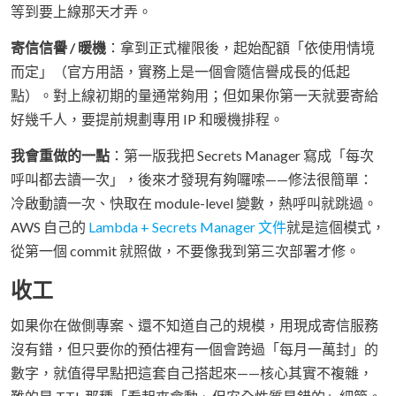
等到要上線那天才弄。
寄信信譽 / 暖機
：拿到正式權限後，起始配額「依使用情境
而定」（官方用語，實務上是一個會隨信譽成長的低起
點）。對上線初期的量通常夠用；但如果你第一天就要寄給
好幾千人，要提前規劃專用 IP 和暖機排程。
我會重做的一點
：第一版我把 Secrets Manager 寫成「每次
呼叫都去讀一次」，後來才發現有夠囉嗦——修法很簡單：
冷啟動讀一次、快取在 module-level 變數，熱呼叫就跳過。
AWS 自己的
Lambda + Secrets Manager 文件
就是這個模式，
從第一個 commit 就照做，不要像我到第三次部署才修。
收工
如果你在做側專案、還不知道自己的規模，用現成寄信服務
沒有錯，但只要你的預估裡有一個會跨過「每月一萬封」的
數字，就值得早點把這套自己搭起來——核心其實不複雜，