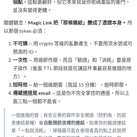
個點
。這點要顧好，但它本來就是你密碼重設的後門，
並沒有變得更糟。
關鍵觀念：
Magic Link 把「那條連結」變成了憑證本身。
所
以那個 token 必須：
不可猜
— 用 crypto 等級的亂數產生，不要用流水號或可
預測的 ID。
一次性
— 用過即作廢，而且「驗證」和「消耗」要是原
子操作（後面 TTL 那段就是在講這件事最容易做錯的地
方）。
短時效
— 給一個過期窗（我設 15 分鐘），逾時即廢。
傳遞通道是 email
— 這是你不完全掌控的通道，所以上
面三點一個都不能省。
一個進階的雷：有些企業的郵件安全閘道（防釣魚、防惡
意連結那種）會
自動預抓信裡的連結
。如果你的驗證連結
是「一點就消耗」，掃描器可能在使用者真的點之前就把