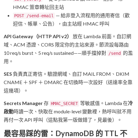
HMAC 簽章轉址回主站
— 給非登入流程用的通用寄信（歡
POST /send-email
迎信、帳單、公告），由主站經 HMAC 呼叫
API Gateway（HTTP API v2）
放在 Lambda 前面。自訂網
域、ACM 憑證、CORS 限定你的主站來源。節流設每路由
10 req/s burst、5 req/s sustained——順手擋掉對
的濫
/send
用。
SES
負責真正寄信。驗證網域、自訂 MAIL FROM、DKIM
CNAME ＋ SPF ＋ DMARC 在切換時一次設好（送達率全靠
這幾項）。
Secrets Manager
存
等敏感值。Lambda 在
冷
HMAC_SECRET
啟動
時讀一次、快取在 module-level 變數裡，熱呼叫就不用
再付一次 API 呼叫（這點我第一版做錯了，見最後）。
最容易踩的雷：DynamoDB 的 TTL 不