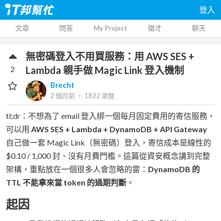
登入
文章
問答
My Project
徵才
聊天
無密碼登入不用買服務：用 AWS SES +
2
Lambda 親手做 Magic Link 登入機制
Brecht
2 個月前
‧
1822
瀏覽
tl;dr：不想為了 email 登入綁一個每月固定費用的寄信服務，
可以用
AWS SES + Lambda + DynamoDB + API Gateway
自己做一套 Magic Link（無密碼）登入，寄信成本是線性的
$0.10 / 1,000 封、沒有月費門檻。這篇從資安概念講到完整
架構，重點放在一個很多人會忽略的雷：
DynamoDB 的
TTL 不能拿來當 token 的過期判斷
。
起因