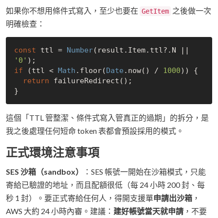
如果你不想用條件式寫入，至少也要在
之後做一次
GetItem
明確檢查：
const
 ttl = 
Number
(result.Item.ttl?.N || 
'0'
if
 (ttl < 
Math
.floor(
Date
.now() / 
1000
)) {

return
 failureRedirect();

這個「TTL 管整潔、條件式寫入管真正的過期」的拆分，是
我之後處理任何短命 token 表都會預設採用的模式。
正式環境注意事項
SES 沙箱（sandbox）
：SES 帳號一開始在沙箱模式，只能
寄給已驗證的地址，而且配額很低（每 24 小時 200 封、每
秒 1 封）。要正式寄給任何人，得開支援單
申請出沙箱
，
AWS 大約 24 小時內審。建議：
建好帳號當天就申請
，不要