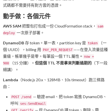
式碼都不需要持有對方雲的憑證。
動手做：各個元件
AWS SAM
把整包打包成一份 CloudFormation stack，
sam
一次原子部署。
deploy
DynamoDB
存 token。單一表，partition key 是
（一
token
個 UUID），billing 用
——在登入流量這種
PAY_PER_REQUEST
量級，帳單幾乎是零。每筆設一個 TTL 屬性 =
now +
（15 分鐘）。
但這個 TTL 不是拿來判斷過期的
（下一段
900
細講）。
Lambda
（Node.js 20.x、128MB、10s timeout）跑三條路
由：
— 驗證 email、把 token 寫進 DynamoDB、
POST /send
呼叫
ses:SendEmail
— 從 DynamoDB 讀 token、刪除、帶
GET /verify