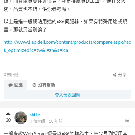
煩，而且單買零件會很貴，我是推薦買DELL的，便宜又大
碗，品質也不錯，供你參考囉。
以上是指一般網站用途的x86伺服器，如果有特殊用途或規
畫，那就另當別論了
http://www1.ap.dell.com/content/products/compare.aspx/rac
k_optimized?c=tw&l=zh&s=lca
0
則回應
分享
回應
沒有幫助
登入發表回應
skite
38
iT邦大師
．
18 年前
一般來說Web Server還是以x86架構為主，較少見到採用其