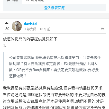
登入發表回應
davistai
32
iT邦大師
．
18 年前
依您的提問的內容提供意見如下:
1.
公司要買網路伺服器,跟老闆提出採購清單前，我要先做什
麼功課？有人告訴我要確定需求，EX先統計預估上網人
數，OR要不要Run資料庫，再決定要買哪種機器..要必要
這樣做嗎？
我覺得是有必要,雖然感覺有點麻煩, 但這種事情最好與需求
單位溝通清楚,到底這個設備買來要幹啥的,不要只從自己的技
術立場或想法去做,畢竟他們才是使用者啊...他們不懂的,才是
我們發揮能力去建議及規劃,但重點是,最後是依需求及預算來