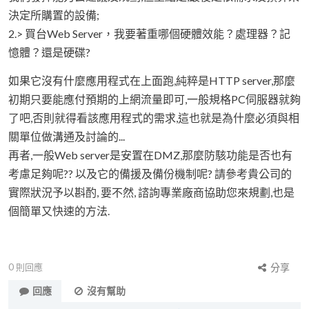
決定所購置的設備;
2.> 買台Web Server，我要著重哪個硬體效能？處理器？記
憶體？還是硬碟?
如果它沒有什麼應用程式在上面跑,純粹是HTTP server,那麼
初期只要能應付預期的上網流量即可,一般規格PC伺服器就夠
了吧,否則就得看該應用程式的需求,這也就是為什麼必須與相
關單位做溝通及討論的...
再者,一般Web server是安置在DMZ,那麼防駭功能是否也有
考慮足夠呢?? 以及它的備援及備份機制呢? 請參考貴公司的
實際狀況予以斟酌, 要不然, 諮詢專業廠商協助您來規劃,也是
個簡單又快速的方法.
0
則回應
分享
回應
沒有幫助