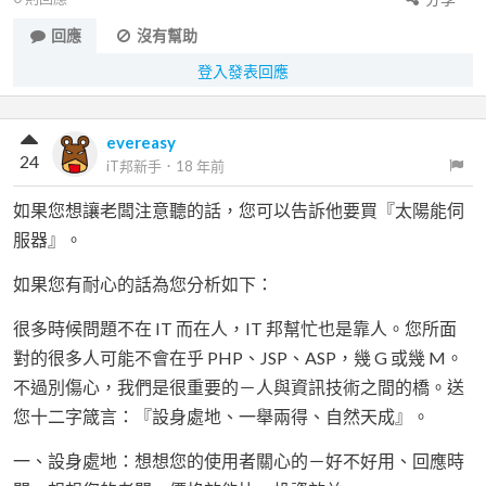
回應
沒有幫助
登入發表回應
evereasy
24
iT邦新手
．
18 年前
如果您想讓老闆注意聽的話，您可以告訴他要買『太陽能伺
服器』。
如果您有耐心的話為您分析如下：
很多時候問題不在 IT 而在人，IT 邦幫忙也是靠人。您所面
對的很多人可能不會在乎 PHP、JSP、ASP，幾 G 或幾 M。
不過別傷心，我們是很重要的－人與資訊技術之間的橋。送
您十二字箴言：『設身處地、一舉兩得、自然天成』。
一、設身處地：想想您的使用者關心的－好不好用、回應時