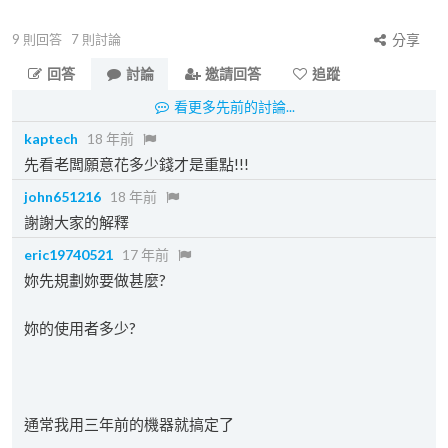
9
則回答
7
則討論
分享
回答
討論
邀請回答
追蹤
看更多先前的討論...
kaptech
18 年前
先看老闆願意花多少錢才是重點!!!
john651216
18 年前
謝謝大家的解釋
eric19740521
17 年前
妳先規劃妳要做甚麼?
妳的使用者多少?
通常我用三年前的機器就搞定了