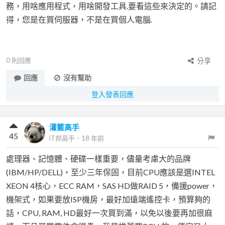
務，用啥應用程式，用啥開發工具.要看這些來決定的。請記
得，您是在買伺服器，不是在買個人電腦.
0
則回應
分享
回應
沒有幫助
登入發表回應
灌籃高手
45
iT邦高手
．
18 年前
處理器、記憶體、硬碟一樣重要，儘量考慮大的品牌
(IBM/HP/DELL)，至少三年保固，目前CPU應該是選INTEL
XEON 4核心，ECC RAM，SAS HD做RAID 5，備援power，
機架式，如果要放ISP機房，最好加遠端遙控卡，預算夠的
話，CPU, RAM, HD最好一次買到滿，以免以後要再加很麻