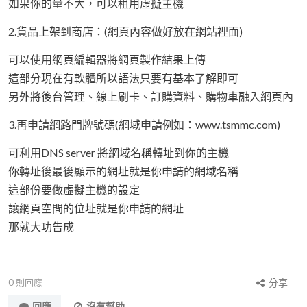
如果你的量不大，可以租用虛擬主機
2.貨品上架到商店：(網頁內容做好放在網站裡面)
可以使用網頁編輯器將網頁製作結果上傳
這部分現在有軟體所以語法只要有基本了解即可
另外將後台管理、線上刷卡、訂購資料、購物車融入網頁內
3.再申請網路門牌號碼(網域申請例如：www.tsmmc.com)
可利用DNS server 將網域名稱轉址到你的主機
你轉址後最後顯示的網址就是你申請的網域名稱
這部份要做虛擬主機的設定
讓網頁空間的位址就是你申請的網址
那就大功告成
0
則回應
分享
回應
沒有幫助