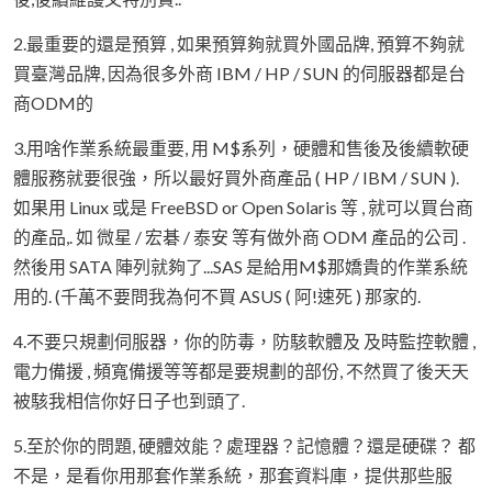
2.最重要的還是預算 , 如果預算夠就買外國品牌, 預算不夠就
買臺灣品牌, 因為很多外商 IBM / HP / SUN 的伺服器都是台
商ODM的
3.用啥作業系統最重要, 用 M$系列，硬體和售後及後續軟硬
體服務就要很強，所以最好買外商產品 ( HP / IBM / SUN ).
如果用 Linux 或是 FreeBSD or Open Solaris 等 , 就可以買台商
的產品,. 如 微星 / 宏碁 / 泰安 等有做外商 ODM 產品的公司 .
然後用 SATA 陣列就夠了...SAS 是給用M$那嬌貴的作業系統
用的. (千萬不要問我為何不買 ASUS ( 阿!速死 ) 那家的.
4.不要只規劃伺服器，你的防毒，防駭軟體及 及時監控軟體 ,
電力備援 , 頻寬備援等等都是要規劃的部份, 不然買了後天天
被駭我相信你好日子也到頭了.
5.至於你的問題, 硬體效能？處理器？記憶體？還是硬碟？ 都
不是，是看你用那套作業系統，那套資料庫，提供那些服