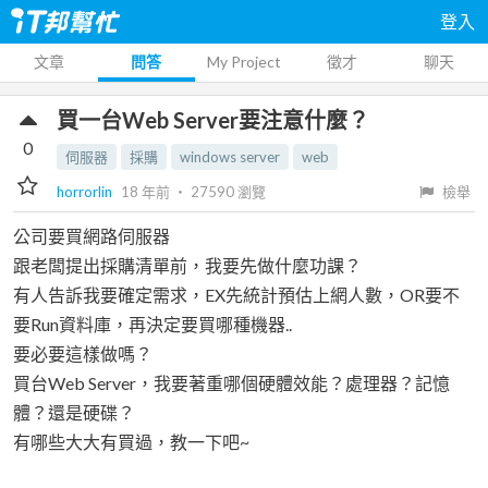
登入
文章
問答
My Project
徵才
聊天
買一台Web Server要注意什麼？
0
伺服器
採購
windows server
web
horrorlin
18 年前
‧
27590
瀏覽
檢舉
公司要買網路伺服器
跟老闆提出採購清單前，我要先做什麼功課？
有人告訴我要確定需求，EX先統計預估上網人數，OR要不
要Run資料庫，再決定要買哪種機器..
要必要這樣做嗎？
買台Web Server，我要著重哪個硬體效能？處理器？記憶
體？還是硬碟？
有哪些大大有買過，教一下吧~