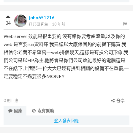
john651216
34
iT邦研究生
．
18 年前
Web server 效能是很重要的,沒有錯你要考慮流量,以及你的
web 是否要run資料庫,我建議以大廠保固夠的前提下購買,我
相信你老闆不希望萬一web掛個幾天,這樣是有損公司形象,我
們公司是以HP為主,他將會是你們公司效能最好的電腦這是
不在話下,上面那一位大大已經有提到相關的設備不在重覆,一
定要穩定不過要很多MONEY
0
則回應
分享
回應
沒有幫助
登入發表回應