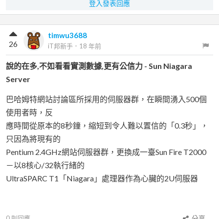
登入發表回應
timwu3688
26
iT邦新手
．
18 年前
說的在多,不如看看實測數據,更有公信力 - Sun Niagara
Server
巴哈姆特網站討論區所採用的伺服器群，在瞬間湧入500個
使用者時，反
應時間從原本的8秒鐘，縮短到令人難以置信的「0.3秒」，
只因為將現有的
Pentium 2.4GHz網站伺服器群，更換成一臺Sun Fire T2000
－以8核心/32執行緒的
UltraSPARC T1「Niagara」處理器作為心臟的2U伺服器
0
則回應
分享