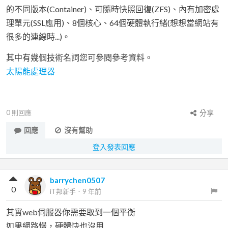
的不同版本(Container)、可隨時快照回復(ZFS)、內有加密處
理單元(SSL應用)、8個核心、64個硬體執行緒(想想當網站有
很多的連線時...)。
其中有幾個技術名詞您可參閱參考資料。
太陽能處理器
0
則回應
分享
回應
沒有幫助
登入發表回應
barrychen0507
0
iT邦新手
．
9 年前
其實web伺服器你需要取到一個平衡
如果網路慢，硬體快也沒用