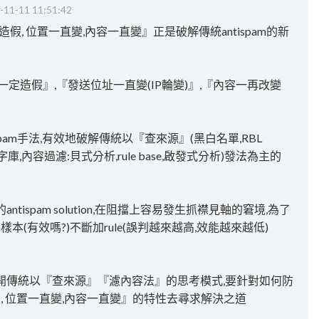
-11-11 11:51:42
『造假, 位置一直變,內容一直變』正是破解傳統antispam的新
定造假』,『發送位址一直變(IP輪變)』,『內容一再改變
發送spam手法,有效地破解傳統以『查來源』(黑白名單,RBL
關鍵字庫,內容過濾:貝式分析,rule base,啟發式分析)發法為主的
ispam solution,在阻擋上容易發生抓襟見軸的窘境,為了
in樣本(有效嗎?)不斷加rule(誤判越來越高,效能越來越低)
開傳統以『查來源』『濾內容法』的思考模式,要針對如何防
一直造假, 位置一直變,內容一直變』的特性去尋求解決之道