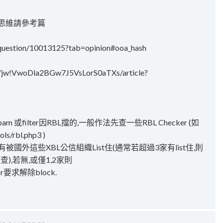
最新思維請參考篇
w/question/10013125?tab=opinion#ooa_hash
m/jw!VwoDla2BGw7J5VsLorS0aTXs/article?
am 或filter因RBL擋的,一般作法先查一些RBL Checker (如
ls/rbl.php3 )
有沒有被國外這些XBL公信組織List住(通常若超過3家有list住,則
),若無,或僅1,2家則
tor要求解除block.