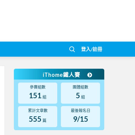
登入/註冊
iThome鐵人賽
參賽組數
團體組數
151
5
組
組
累計文章數
最後報名日
555
9/15
篇