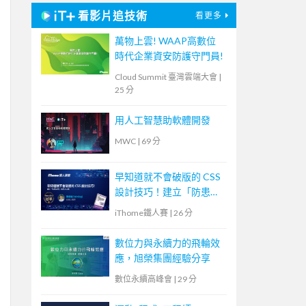
看影片追技術
看更多
萬物上雲! WAAP高數位
時代企業資安防護守門員!
Cloud Summit 臺灣雲端大會
|
25 分
用人工智慧助軟體開發
MWC
|
69 分
早知道就不會破版的 CSS
設計技巧！建立「防患未
然」的匠人心態
iThome鐵人賽
|
26 分
數位力與永續力的飛輪效
應，旭榮集團經驗分享
數位永續高峰會
|
29 分