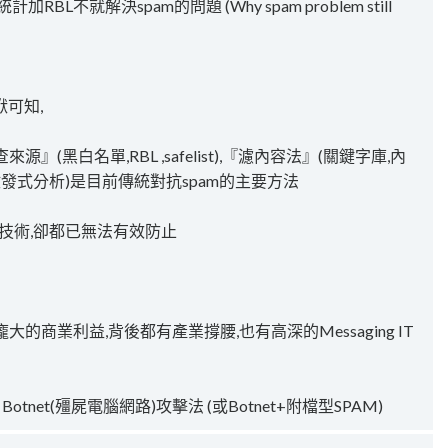
L不就解決spam的問題 (Why spam problem still
袱可知,
查來源』(黑白名單,RBL ,safelist),『濾內容法』(關鍵字庫,內
se,啟發式分析)是目前傳統對抗spam的主要方法
的技術,卻都已無法有效防止
龐大的商業利益,背後都有產業撐腰,也有高深的Messaging IT
tnet(殭屍電腦網路)攻擊法 (或Botnet+附檔型SPAM)