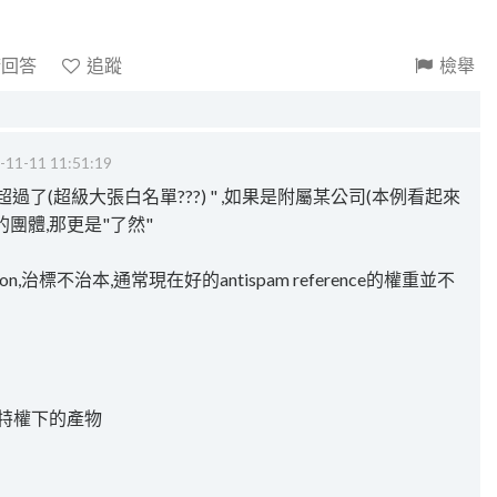
請回答
追蹤
檢舉
-11-11 11:51:19
 "太超過了(超級大張白名單???) " ,如果是附屬某公司(本例看起來
團體,那更是"了然"
n,治標不治本,通常現在好的antispam reference的權重並不
治特權下的產物