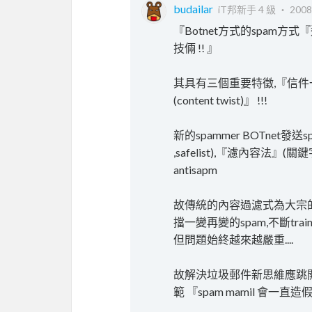
budailar
iT邦新手 4 級 ‧
2008
『Botnet方式的spam方式
技倆 !! 』
其具有三個重要特徵,『信件一
(content twist)』 !!!
新的spammer BOTnet
,safelist),『濾內容法』(
antisapm
故傳統的內容過濾式為大宗的ant
擋一變再變的spam,不斷tra
但問題始終越來越嚴重....
故解決垃圾郵件新思維應跳
範 『spam mamil 會