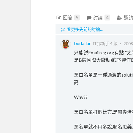
回答
5
討論
4
邀
看更多先前的討論...
budailar
iT邦新手 4 級 ‧
2008
只能説Emailreg.org有點
是B牌國際大廠勒)底下運作的
黑白名單是一種過渡的solutio
高
Why??
黑白名單打個比方,是屬專
黑名單就不用多說,顧名思義.