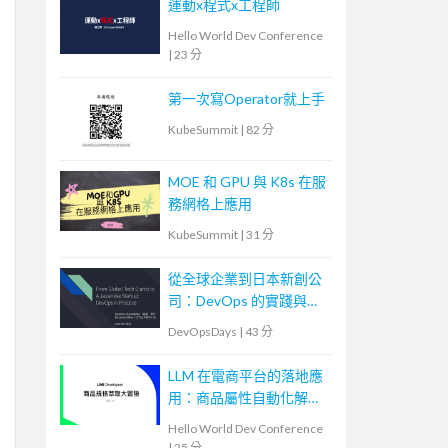
運動x程式x工程師
Hello World Dev Conference
|
23 分
第一次寫Operator就上手
KubeSummit
|
82 分
MOE 和 GPU 與 K8s 在服
務網格上應用
KubeSummit
|
31 分
從全球企業到日本新創公
司：DevOps 的實踐與調
整
DevOpsDays
|
43 分
LLM 在電商平台的落地應
用：商品屬性自動化解決
方案
Hello World Dev Conference
|
25 分