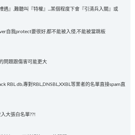
禮遇』,難聽叫『特權』...某個程度下會『引清兵入關』或
er自我protect要很好,都不能被入侵,不能被當跳板
成的問題跟傷害可能更大
ck RBL db,專對RBL,DNSBL,XXBL等業者的名單直接spam直
 來登入大張白名單??!