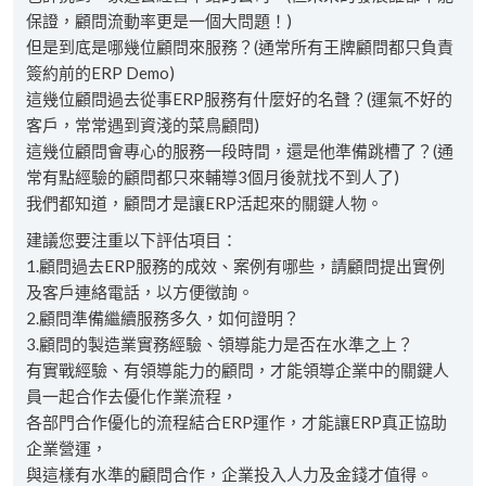
保證，顧問流動率更是一個大問題！)
但是到底是哪幾位顧問來服務？(通常所有王牌顧問都只負責
簽約前的ERP Demo)
這幾位顧問過去從事ERP服務有什麼好的名聲？(運氣不好的
客戶，常常遇到資淺的菜鳥顧問)
這幾位顧問會專心的服務一段時間，還是他準備跳槽了？(通
常有點經驗的顧問都只來輔導3個月後就找不到人了)
我們都知道，顧問才是讓ERP活起來的關鍵人物。
建議您要注重以下評估項目：
1.顧問過去ERP服務的成效、案例有哪些，請顧問提出實例
及客戶連絡電話，以方便徵詢。
2.顧問準備繼續服務多久，如何證明？
3.顧問的製造業實務經驗、領導能力是否在水準之上？
有實戰經驗、有領導能力的顧問，才能領導企業中的關鍵人
員一起合作去優化作業流程，
各部門合作優化的流程結合ERP運作，才能讓ERP真正協助
企業營運，
與這樣有水準的顧問合作，企業投入人力及金錢才值得。