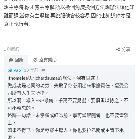
想主導時,你才有主導權.所以換個角度換個方法想辦法讓他知
難而退,當你有主導權,再說服他會較容易.因他也知道你才是
真正執行者.
1
則回應
分享
回應
沒有幫助
billyao
18 年前
ithomelee與richardsuma的說法，深有同感！
做成功是老闆的功勞，失敗了你必須出來承擔責任，遭受公
司所有人千夫所指，
所以啊，導入ERP系統，千萬不要兒戲，要慎重以待之，不
可不輕忽的。
終歸一句話，未掌權或紅帥前，寧可當跟隨者，也不要當烈
士，
如果不得已，你是專案主導人，你也要拉老闆或主管下水
喔，