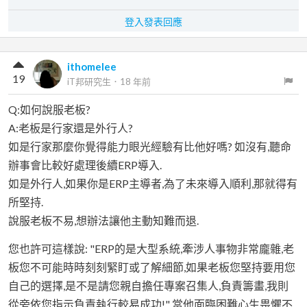
登入發表回應
ithomelee
19
iT邦研究生
．
18 年前
Q:如何說服老板?
A:老板是行家還是外行人?
如是行家那麼你覺得能力眼光經驗有比他好嗎? 如沒有,聽命
辦事會比較好處理後續ERP導入.
如是外行人,如果你是ERP主導者,為了未來導入順利,那就得有
所堅持.
說服老板不易,想辦法讓他主動知難而退.
您也許可這樣說: "ERP的是大型系統,牽涉人事物非常龐雜,老
板您不可能時時刻刻緊盯或了解細節,如果老板您堅持要用您
自己的選擇,是不是請您親自擔任專案召集人,負責籌畫,我則
從旁依您指示負責執行較易成功!" 當他面臨困難心生畏懼不