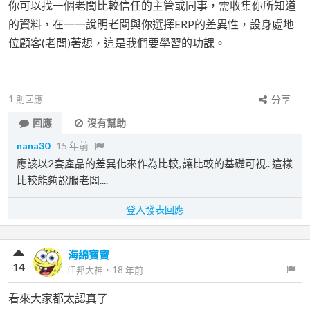
你可以找一個老闆比較信任的主管或同事，需收集你所知道
的資料，在一一說明老闆與你選擇ERP的差異性，設身處地
位顧客(老闆)著想，這是我們要學習的功課。
1
則回應
分享
回應
沒有幫助
nana30
15 年前
應該以2套產品的差異化來作為比較, 讓比較的基礎可視.. 這樣
比較能夠說服老闆....
登入發表回應
海綿寶寶
14
iT邦大神
．
18 年前
看來大家都太認真了