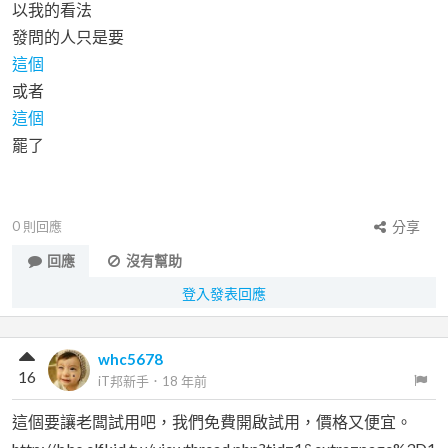
以我的看法
發問的人只是要
這個
或者
這個
罷了
0
則回應
分享
回應
沒有幫助
登入發表回應
whc5678
16
iT邦新手
．
18 年前
這個要讓老闆試用吧，我們免費開啟試用，價格又便宜。