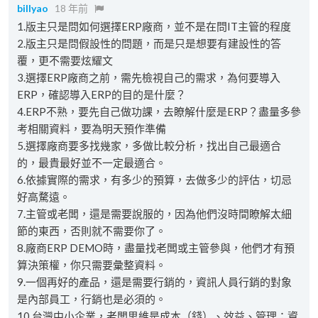
billyao
18 年前
1.版主只是問如何選擇ERP廠商，並不是在問IT主管的程度
2.版主只是問假設性的問題，而是只是想要有建設性的答
覆，更不需要炫耀文
3.選擇ERP廠商之前，需先檢視自己的需求，為何要導入
ERP，確認導入ERP的目的是什麼？
4.ERP不熟，要先自己做功課，去瞭解什麼是ERP？盡量多參
考相關資料，要為明天預作準備
5.選擇廠商要多找幾家，多做比較分析，找出自己最適合
的，最貴最好並不一定最適合。
6.依據實際的需求，有多少的預算，去做多少的評估，切忌
好高騖遠。
7.主管或老闆，還是需要說服的，因為他們沒時間瞭解太細
節的東西，否則就不需要你了。
8.廠商ERP DEMO時，盡量找老闆或主管參與，他們才有預
算決策權，你只需要彙整資料。
9.一個再好的產品，還是需要行銷的，資訊人員行銷的對象
是內部員工，行銷也是必須的。
10.台灣中小企業，老闆思維是成本（錢）、效益、管理；資