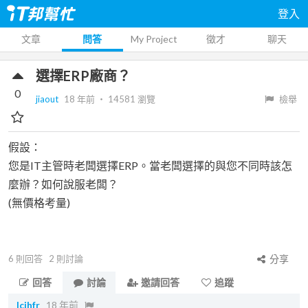
登入
文章
問答
My Project
徵才
聊天
選擇ERP廠商？
0
jiaout
18 年前
‧
14581
瀏覽
檢舉
假設：
您是IT主管時老闆選擇ERP。當老闆選擇的與您不同時該怎
麼辦？如何說服老闆？
(無價格考量)
6
則回答
2
則討論
分享
回答
討論
邀請回答
追蹤
lcjhfr
18 年前