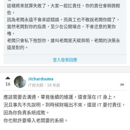
這樣將來就算失敗了，大家一起扛責任，你的責任會稍微輕
些，
因為老闆永遠不會承認錯誤，而員工也不敢說老闆你錯了，
當然老闆對你的指責，至少在公開場合，不會恣意的罵你
嚕，
老闆只會私下抱怨你，誰叫老闆是天縱英明，老闆的決策永
遠是對的。
登入發表回應
richardsuma
16
iT邦大師
．
18 年前
應該需要去溝通，畢竟後續的維護，還會落在 IT 身上。
況且事先不先說明，到時候財報出不來，還是 IT 要付責任，
因為你負責系統成敗。
你也默許要導入老闆要的系統。