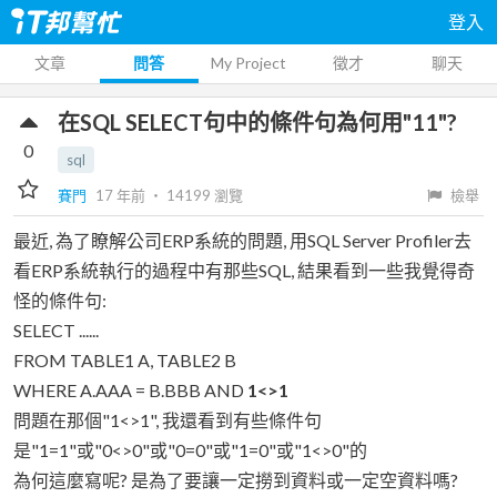
登入
文章
問答
My Project
徵才
聊天
在SQL SELECT句中的條件句為何用"11"?
0
sql
賽門
17 年前
‧
14199
瀏覽
檢舉
最近, 為了瞭解公司ERP系統的問題, 用SQL Server Profiler去
看ERP系統執行的過程中有那些SQL, 結果看到一些我覺得奇
怪的條件句:
SELECT ......
FROM TABLE1 A, TABLE2 B
WHERE A.AAA = B.BBB AND
1<>1
問題在那個"1<>1", 我還看到有些條件句
是"1=1"或"0<>0"或"0=0"或"1=0"或"1<>0"的
為何這麼寫呢? 是為了要讓一定撈到資料或一定空資料嗎?