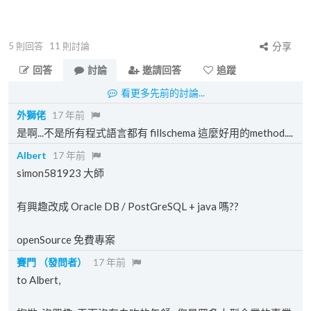
5
則回答
11
則討論
分享
回答
討論
邀請回答
追蹤
看更多先前的討論...
外獅佬
17 年前
是啊...不是所有程式語言都有 fillschema 這麼好用的method....
Albert
17 年前
simon581923 大師
有興趣改成 Oracle DB / PostGreSQL + java 嗎??
openSource 免費專案
賽門
（發問者）
17 年前
to Albert,