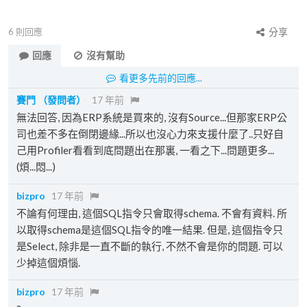
6
則回應
分享
回應
沒有幫助
看更多先前的回應...
賽門
（發問者）
17 年前
無法回答, 因為ERP系統是買來的, 沒有Source...但那家ERP公
司也差不多在倒閉邊緣...所以也沒心力來支援什麼了..只好自
己用Profiler看看到底問題出在那裏, 一看之下...問題更多...
(煩...悶...)
bizpro
17 年前
不論有何理由, 這個SQL指令只會取得schema. 不會有資料. 所
以取得schema是這個SQL指令的唯一結果. 但是, 這個指令只
是Select, 除非是一直不斷的執行, 不然不會是你的問題. 可以
少掉這個煩惱.
bizpro
17 年前