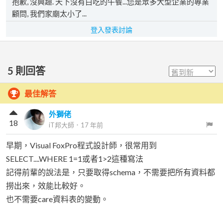
抱歉, 沒興趣. 天下沒有白吃的午餐...您是眾多大型企業的專業
顧問, 我們家廟太小了...
登入發表討論
5
則回答
最佳解答
外獅佬
18
iT邦大師
．
17 年前
早期，Visual FoxPro程式設計師，很常用到
SELECT....WHERE 1=1或者1>2這種寫法
記得前輩的說法是，只要取得schema，不需要把所有資料都
撈出來，效能比較好。
也不需要care資料表的變動。