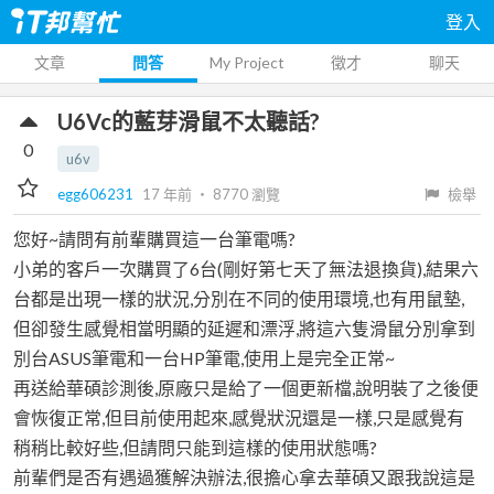
登入
文章
問答
My Project
徵才
聊天
U6Vc的藍芽滑鼠不太聽話?
0
u6v
egg606231
17 年前
‧
8770
瀏覽
檢舉
您好~請問有前輩購買這一台筆電嗎?
小弟的客戶一次購買了6台(剛好第七天了無法退換貨),結果六
台都是出現一樣的狀況,分別在不同的使用環境,也有用鼠墊,
但卻發生感覺相當明顯的延遲和漂浮,將這六隻滑鼠分別拿到
別台ASUS筆電和一台HP筆電,使用上是完全正常~
再送給華碩診測後,原廠只是給了一個更新檔,說明裝了之後便
會恢復正常,但目前使用起來,感覺狀況還是一樣,只是感覺有
稍稍比較好些,但請問只能到這樣的使用狀態嗎?
前輩們是否有遇過獲解決辦法,很擔心拿去華碩又跟我說這是