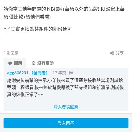
請你拿其他無問題的 NB(最好華碩以外的品牌) 和 滑鼠上華
碩 做比較 (給他們看看)
^_^其實更換藍芽組件的部份便可
1
則回應
分享
回應
沒有幫助
egg606231
（發問者）
17 年前
謝謝幾位前輩的指示,小弟後來買了個藍芽接收器當場測試給
華碩工程師看,後來終於幫機器換了藍芽模組和新滑鼠,測試後
真的恢復正常了~~
登入發表回應
登入回答