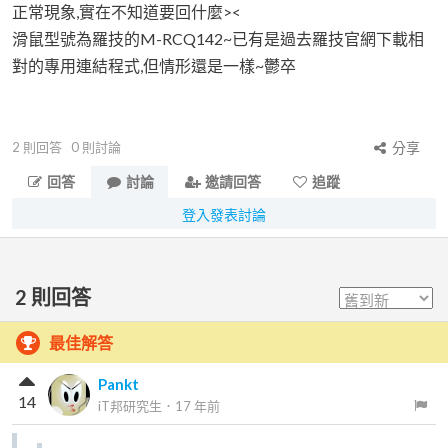
正常現象,實在不知道要回什麼><
滑鼠型號為羅技的M-RCQ142~已有是過去羅技官網下載相
對的專用連結程式,但情形還是一樣~鬱卒
2
則回答
0
則討論
分享
回答
討論
邀請回答
追蹤
登入發表討論
2
則回答
最佳解答
Pankt
14
iT邦研究生
．
17 年前