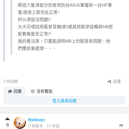
將這六隻滑鼠分別拿到別台ASUS筆電和一台HP筆
電,使用上是完全正常~
所以滑鼠沒問題!!
大大可嚐試用藍芽耳機(麥)或其他藍芽設備與NB搭
配看看是否正常!!
我的看法是，只要能證明NB上的藍芽有問題，他
們應該會處理、、、
0
則回應
分享
回應
沒有幫助
登入發表回應
fishboyc
8
iT邦新手
．
17 年前