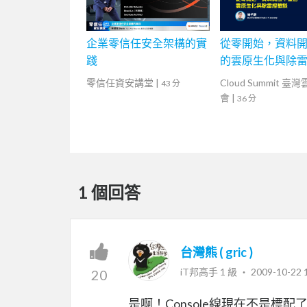
企業零信任安全架構的實
從零開始，資料
踐
的雲原生化與除
零信任資安講堂
|
Cloud Summit 臺
43 分
會
|
36 分
1 個回答
台灣熊 ( gric )
iT邦高手 1 級 ‧
2009-10-22 
20
是啊！Console線現在不是