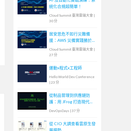
統化合規超簡單！
Cloud Summit 臺灣雲端大會
|
30 分
居安思危不如行災難備
援：AWS 災備實踐勝於空
談
Cloud Summit 臺灣雲端大會
|
27 分
運動x程式x工程師
Hello World Dev Conference
|
23 分
從制品管理到供應鏈防
護：用 JFrog 打造現代
DevSecOps 流程
DevOpsDays
|
37 分
從 CIO 大調查看雲原生發
展趨勢