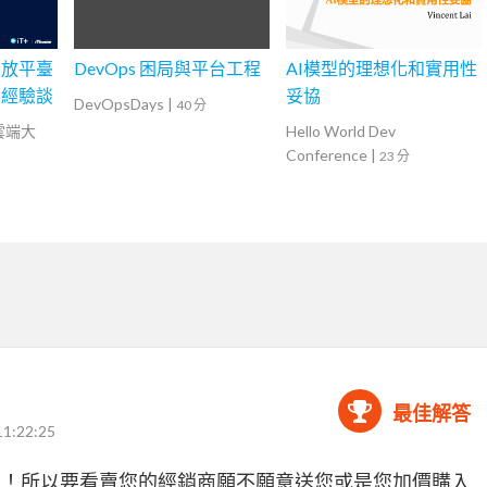
開放平臺
DevOps 困局與平台工程
AI模型的理想化和實用性
雷經驗談
妥協
DevOpsDays
|
40 分
灣雲端大
Hello World Dev
Conference
|
23 分
最佳解答
11:22:25
標配了！所以要看賣您的經銷商願不願意送您或是您加價購入