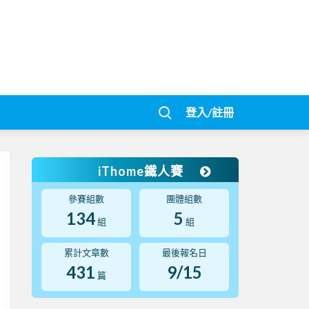
登入/註冊
iThome鐵人賽
參賽組數
團體組數
134
5
組
組
累計文章數
最後報名日
431
9/15
篇