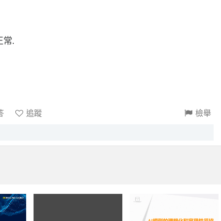
正常.
答
追蹤
檢舉