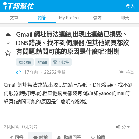
登入
文章
問答
My Project
徵才
聊天
Gmail 網址無法連結,出現此連結已損毀、
0
DNS錯誤、找不到伺服器,但其他網頁都沒
有問題.請問可能的原因是什麼呢?謝謝
google
gmail
電子郵件
qin
17 年前
‧
22252
瀏覽
檢舉
Gmail 網址無法連結,出現此連結已損毀、DNS錯誤、找不到
伺服器(時好時壞),但其他網頁都沒有問題(如yahoo的mail等
網頁).請問可能的原因是什麼呢?謝謝您
2
則回答
0
則討論
分享
回答
討論
邀請回答
追蹤