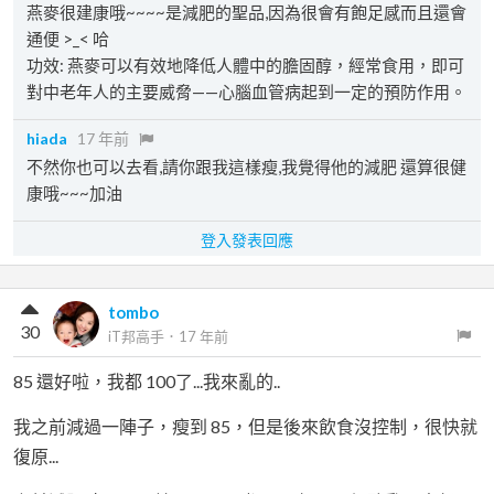
燕麥很建康哦~~~~是減肥的聖品,因為很會有飽足感而且還會
通便 >_< 哈
功效: 燕麥可以有效地降低人體中的膽固醇，經常食用，即可
對中老年人的主要威脅——心腦血管病起到一定的預防作用。
hiada
17 年前
不然你也可以去看,請你跟我這樣瘦,我覺得他的減肥 還算很健
康哦~~~加油
登入發表回應
tombo
30
iT邦高手
．
17 年前
85 還好啦，我都 100了...我來亂的..
我之前減過一陣子，瘦到 85，但是後來飲食沒控制，很快就
復原...