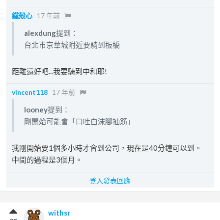
鐵殼心
17 年前
alexdung
提到：
台北市京華城附近要騎到板橋
距離還好吧...我要騎到中和耶!
vincent118
17 年前
looney
提到：
剛開始可能會「口吐白沫腳抽筋」
我剛開始要1個多小時才會到公司，現在是40分鐘可以到。
中間的過程是3個月。
登入發表回應
withsr