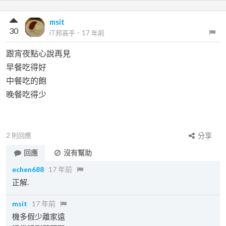
msit
30
iT邦高手
．
17 年前
跟宵夜點心說再見
早餐吃得好
中餐吃的飽
晚餐吃得少
2
則回應
分享
回應
沒有幫助
echen688
17 年前
正解.
msit
17 年前
機多假少離家遠