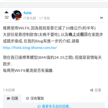
fishk
32
iT邦大師
．
17 年前
推薦使用Wii Fit, 因為我就是靠它減了10幾公斤(約半年).
大部份是靠控制飲食(太晚不要吃), 以及
晚上
或
假日
在家跑步
或踏步達成, 在我的Blog有進一步的介紹, 請看
http://fishk.blog.ithome.com.tw/
現在我已達標準體型(BMI值約24-25之間), 但還是習慣每天
跑步,
每周用Wii Fit量測是否有偏離.
5
則回應
分享
回應
沒有幫助
看更多先前的回應...