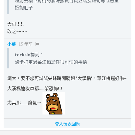
睡前去樓下對街的滷味攤買百頁豆腐及蘿蔔等低熱量
撐飽肚子
大忌!!!!!
改之~~~~
小華
15 年前
tecksin
提到：
騎卡打車過華江橋是件很可怕的事情
鐵大，要不您可試試尖峰時間騎趟 "大漢橋"，華江橋還好啦~
大漢橋連機車都......架恐怖!!!
尤其那........廢氣~~
登入發表回應