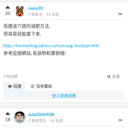
nana30
20
iT邦新手
．
16 年前
低週波穴道的減肥方法,
很容易就能廋下來,
http://tw.myblog.yahoo.com/young-body/profile
參考這個網站, 有說明和實例哦!
0
則回應
分享
回應
沒有幫助
登入發表回應
sula3065408
18
iT邦研究生
．
16 年前