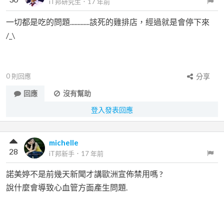
iT邦研究生
．
17 年前
一切都是吃的問題.............該死的雞排店，經過就是會停下來
/_\
0
則回應
分享
回應
沒有幫助
登入發表回應
michelle
28
iT邦新手
．
17 年前
諾美婷不是前幾天新聞才講歐洲宣佈禁用嗎 ?
說什麼會導致心血管方面產生問題.