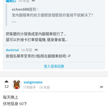
鐵殼心
16 年前
echen688
提到：
室內腳踏車的前方牆壁掛個壁掛的電視不就解決了?
......
把客廳的沙發換成室內腳踏車就行了...
還可以外接卡打車發電機, 健身兼省電...
davistai
16 年前
掛個名模零至零的3點照在腳踏車前吧:-P
登入發表回應
sungnoone
12
iT邦新手
．
16 年前
每天晚上
伏地挺身 50下