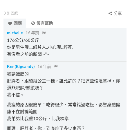
3
則回應
分享
回應
沒有幫助
michelle
16 年前
176公分/60公斤
你是男生喔.....紙片人..小心喔...猝死.
有沒看之前的新聞 ~"~
Ken(Bigcandy)
16 年前
我講難聽的
肥胖者，跟驕縱公主一樣，誰允許的？把這些環境拿掉，你
還能肥胖/驕縱嗎？
我不信。
我瘦的原因很簡單：吃得很少、常常錯過吃飯，影響身體健
康不在討論範圍
我弟弟比我重10公斤，比我標準
同理，肥胖者，你，到底吃了多少東西？