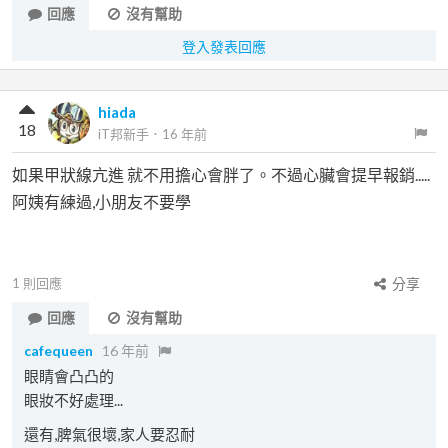
回應
沒有幫助
登入發表回應
hiada
18
iT邦新手
．
16 年前
如果甲狀線亢進 就不用擔心會胖了。不過心臟會提早報銷.....
阿姨有練過,小朋友不要學
1
則回應
分享
回應
沒有幫助
cafequeen
16 年前
眼睛會凸凸的
眼妝不好處理...
還有,脾氣很壞,家人要忍耐