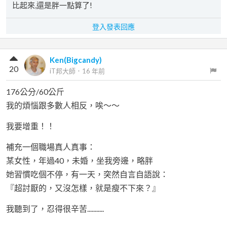
比起來,還是胖一點算了!
登入發表回應
Ken(Bigcandy)
20
iT邦大師
．
16 年前
176公分/60公斤
我的煩惱跟多數人相反，唉～～
我要增重！！
補充一個職場真人真事：
某女性，年過40，未婚，坐我旁邊，略胖
她習慣吃個不停，有一天，突然自言自語說：
『超討厭的，又沒怎樣，就是瘦不下來？』
我聽到了，忍得很辛苦...........