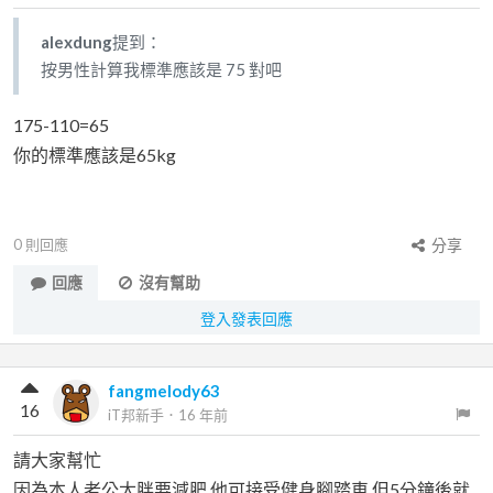
alexdung
提到：
按男性計算我標準應該是 75 對吧
175-110=65
你的標準應該是65kg
0
則回應
分享
回應
沒有幫助
登入發表回應
fangmelody63
16
iT邦新手
．
16 年前
請大家幫忙
因為本人老公太胖要減肥,他可接受健身腳踏車,但5分鐘後就