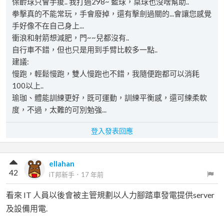
保齡球只會手痠.. 我打過298~ 籃球，桌球也沒啥幫助..
拳擊真的不能常玩，手會廢掉，還有擊劍過關的...會讓您感覺
手好像不在自己身上...
衝浪和射箭想減肥，門~~兒都沒有..
自行車不錯，但也只是用到手臂比較多一點..
建議:
慢跑，輕鬆慢跑，雙人慢跑也不錯，我隨便跑都可以消耗
100以上..
瑜珈、體能訓練更好，既可運動，訓練平衡感，還可練柔軟
度，不過，太難的可別勉強...
登入發表回應
ellahan
42
iT邦新手
．
17 年前
看來 IT 人員以後會被主管規劃以人力腳踏車發電提供server
及設備用電.