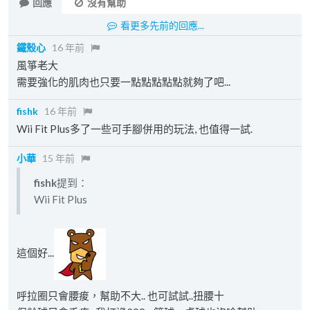
回應
沒有幫助
看更多先前的回應...
鐵殼心
16 年前
風箏老大
需要強化的肌肉也只要一點點點點點就夠了吧...
fishk
16 年前
Wii Fit Plus多了一些可手腳併用的玩法, 也值得一試.
小華
15 年前
fishk
提到：
Wii Fit Plus
這個好...
呼拉圈只會腰痠，幫助不大.. 也可試試..扭腰十