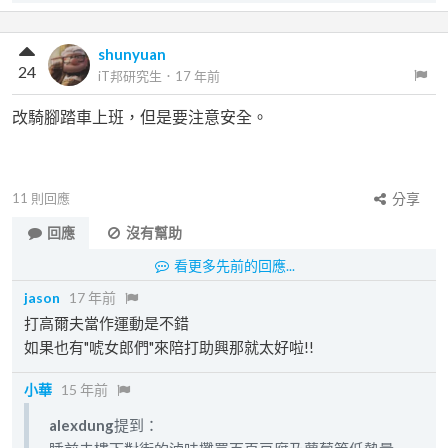
shunyuan
24
iT邦研究生
．
17 年前
改騎腳踏車上班，但是要注意安全。
11
則回應
分享
回應
沒有幫助
看更多先前的回應...
jason
17 年前
打高爾夫當作運動是不錯
如果也有"唬女郎們"來陪打助興那就太好啦!!
小華
15 年前
alexdung
提到：