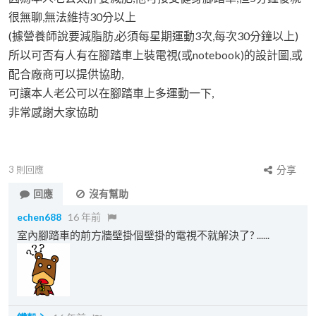
很無聊,無法維持30分以上
(據營養師說要減脂肪,必須每星期運動3次,每次30分鐘以上)
所以可否有人有在腳踏車上裝電視(或notebook)的設計圖,或
配合廠商可以提供協助,
可讓本人老公可以在腳踏車上多運動一下,
非常感謝大家協助
3
則回應
分享
回應
沒有幫助
echen688
16 年前
室內腳踏車的前方牆壁掛個壁掛的電視不就解決了? ......