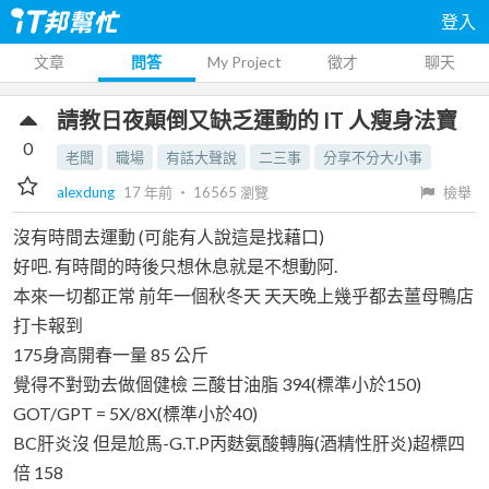
登入
文章
問答
My Project
徵才
聊天
請教日夜顛倒又缺乏運動的 IT 人瘦身法寶
0
老闆
職場
有話大聲說
二三事
分享不分大小事
alexdung
17 年前
‧
16565
瀏覽
檢舉
沒有時間去運動 (可能有人說這是找藉口)
好吧. 有時間的時後只想休息就是不想動阿.
本來一切都正常 前年一個秋冬天 天天晚上幾乎都去薑母鴨店
打卡報到
175身高開春一量 85 公斤
覺得不對勁去做個健檢 三酸甘油脂 394(標準小於150)
GOT/GPT = 5X/8X(標準小於40)
BC肝炎沒 但是尬馬-G.T.P丙麩氨酸轉脢(酒精性肝炎)超標四
倍 158