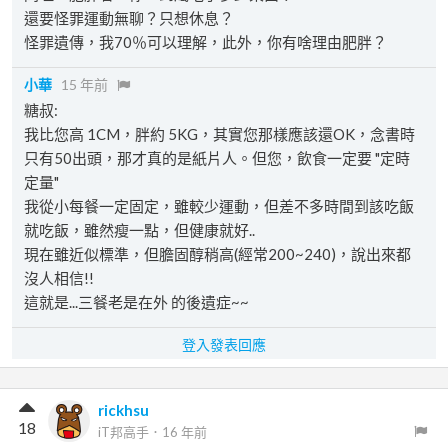
還要怪罪運動無聊？只想休息？
怪罪遺傳，我70％可以理解，此外，你有啥理由肥胖？
小華
15 年前
糖叔:
我比您高 1CM，胖約 5KG，其實您那樣應該還OK，念書時
只有50出頭，那才真的是紙片人。但您，飲食一定要 "定時
定量"
我從小每餐一定固定，雖較少運動，但差不多時間到該吃飯
就吃飯，雖然瘦一點，但健康就好..
現在雖近似標準，但膽固醇稍高(經常200~240)，說出來都
沒人相信!!
這就是...三餐老是在外 的後遺症~~
登入發表回應
rickhsu
18
iT邦高手
．
16 年前