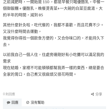
之前減肥時，一開始是 110 ，都是早餐只喝優酪乳，中餐一
個御飯糰 + 優酪乳，晚餐燙青菜+一大碗的白菜豆腐湯，大
約半年的時間，減到 85
其他什麼針灸啦，吃代餐的，我都不喜歡，而且花費不少。
又沒什麼時間去運動，
我覺得你得找一個飲食方便的，又合你味口的，才能持久下
去。
以前我自己一個人住，住處旁邊剛好有小吃攤可以滿足我的
需求
現在結婚，家裡不可能頓頓都幫我弄一樣的東西，總是要合
全家的胃口，自己煮又很麻煩又很花時間。
0
則回應
分享
回應
沒有幫助