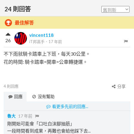
24
則回答
最佳解答
vincent118
26
iT邦高手
．
17 年前
不下雨就騎卡踏車上下班，每天30公里。
花的時間: 騎卡踏車=開車=公車轉捷運。
4
則回應
分享
回應
沒有幫助
看更多先前的回應...
魯大
17 年前
剛開始可能會「口吐白沫腳抽筋」
一段時間看到成果，再難也會給他踩下去...