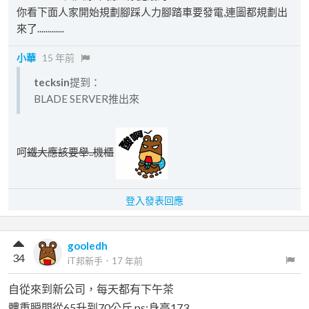
你看下面人家開始規劃腳踩人力腳踏車要發電,連圖都規劃出
來了.............
小華
15 年前
tecksin
提到：
BLADE SERVER推出來
呵
鐵大應該要舉..機櫃
登入發表回應
gooledh
34
iT邦新手
．
17 年前
自從來到新公司，每天都有下午茶
體重瞬間從65升到70公斤 ps:身高173