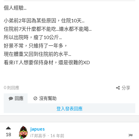
個人經驗...
小弟前2年因為某些原因，住院10天...
住院前7天什麼都不能吃...連水都不能喝...
所以出院時，瘦了10公斤...
好景不常，只維持了一年多，
現在體重又回到住院前的水平...
看來IT人想要保持身材，還是很難的XD
0
則回應
分享
回應
沒有幫助
登入發表回應
japues
18
iT邦高手
．
16 年前