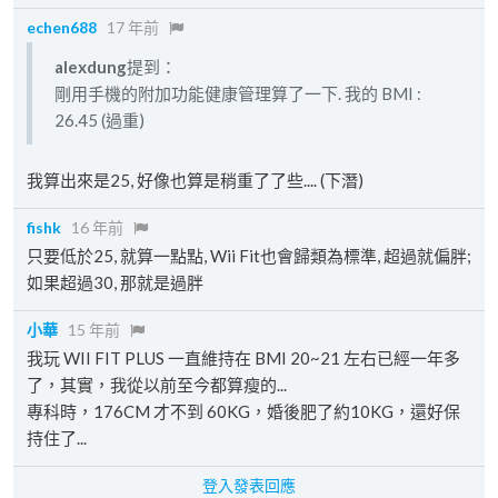
echen688
17 年前
alexdung
提到：
剛用手機的附加功能健康管理算了一下. 我的 BMI :
26.45 (過重)
我算出來是25, 好像也算是稍重了了些.... (下潛)
fishk
16 年前
只要低於25, 就算一點點, Wii Fit也會歸類為標準, 超過就偏胖;
如果超過30, 那就是過胖
小華
15 年前
我玩 WII FIT PLUS 一直維持在 BMI 20~21 左右已經一年多
了，其實，我從以前至今都算瘦的...
專科時，176CM 才不到 60KG，婚後肥了約10KG，還好保
持住了...
登入發表回應