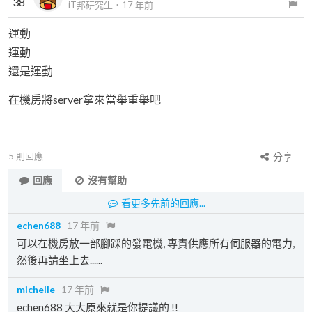
38
iT邦研究生
．
17 年前
運動
運動
還是運動
在機房將server拿來當舉重舉吧
5
則回應
分享
回應
沒有幫助
看更多先前的回應...
echen688
17 年前
可以在機房放一部腳踩的發電機, 專責供應所有伺服器的電力,
然後再請坐上去......
michelle
17 年前
echen688 大大原來就是你提議的 !!