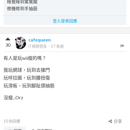
睡覺睡到驚驚醒
修機修到手抽筋
登入發表回應
cafequeen
30
iT邦研究生
．
17 年前
有人是玩wii瘦的嗎？
我玩網球，玩到去撞門
玩呼拉圈，玩到腰扭傷
玩滑板，玩到腳趾頭抽筋
沒瘦...Orz
10
則回應
分享