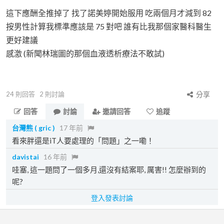
這下應酬全推掉了 找了諾美婷開始服用 吃兩個月才減到 82
按男性計算我標準應該是 75 對吧 誰有比我那個家醫科醫生
更好建議
感激 (新聞林瑞圖的那個血液透析療法不敢試)
24
則回答
2
則討論
分享
回答
討論
邀請回答
追蹤
台灣熊 ( gric )
17 年前
看來胖還是iT人要處理的「問題」之一嘞！
davistai
16 年前
哇塞, 這一題問了一個多月,還沒有結案耶, 厲害!! 怎麼辦到的
呢?
登入發表討論