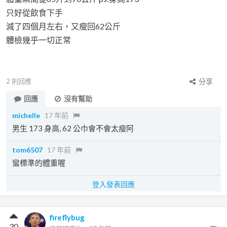
只好從飲食下手
減了四個月左右，又瘦回62公斤
體檢幾乎一切正常
2
則回應
分享
回應
沒有幫助
michelle
17 年前
男生 173 身高, 62 公巾會不會太瘦阿
tom6507
17 年前
蠻標準的體重喔
登入發表回應
fireflybug
30