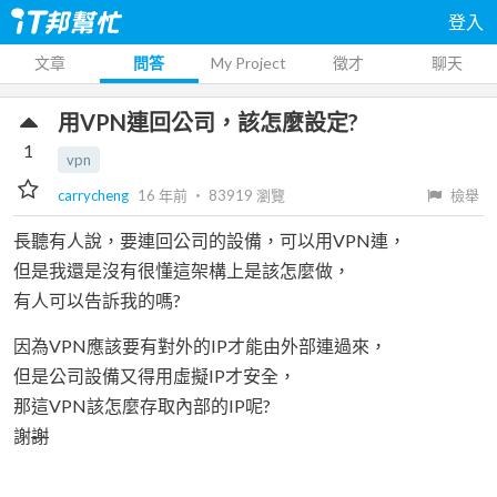
登入
文章
問答
My Project
徵才
聊天
用VPN連回公司，該怎麼設定?
1
vpn
carrycheng
16 年前
‧
83919
瀏覽
檢舉
長聽有人說，要連回公司的設備，可以用VPN連，
但是我還是沒有很懂這架構上是該怎麼做，
有人可以告訴我的嗎?
因為VPN應該要有對外的IP才能由外部連過來，
但是公司設備又得用虛擬IP才安全，
那這VPN該怎麼存取內部的IP呢?
謝
謝