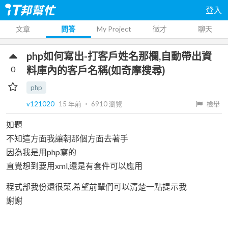
登入
文章
問答
My Project
徵才
聊天
php如何寫出-打客戶姓名那欄,自動帶出資
0
料庫內的客戶名稱(如奇摩搜尋)
php
v121020
15 年前
‧
6910
瀏覽
檢舉
如題
不知這方面我讓朝那個方面去著手
因為我是用php寫的
直覺想到要用xml,還是有套件可以應用
程式部我份還很菜,希望前輩們可以清楚一點提示我
謝謝