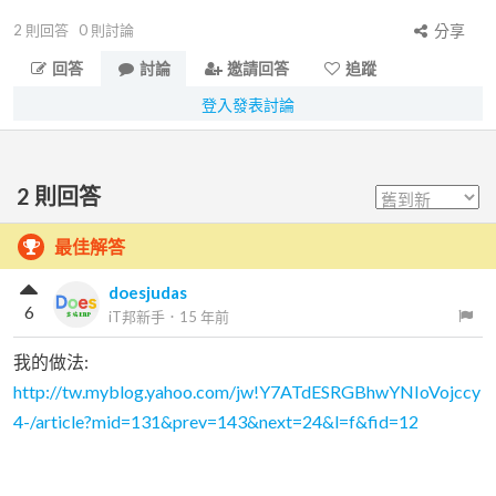
2
則回答
0
則討論
分享
回答
討論
邀請回答
追蹤
登入發表討論
2
則回答
最佳解答
doesjudas
6
iT邦新手
．
15 年前
我的做法:
http://tw.myblog.yahoo.com/jw!Y7ATdESRGBhwYNIoVojccy
4-/article?mid=131&prev=143&next=24&l=f&fid=12