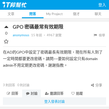
登入
文章
問答
My Project
徵才
聊天
GPO 密碼最常有效期限
0
anonymous
15 年前
‧
4967
瀏覽
檢舉
在AD的GPO中設定了密碼最長有效期限，現在所有人到了
一定時間都要更改密碼。請問~~要如何設定只有domain
admin不用定期更改密碼，謝謝指教。
3
則回答
0
則討論
分享
回答
討論
邀請回答
追蹤
登入發表討論