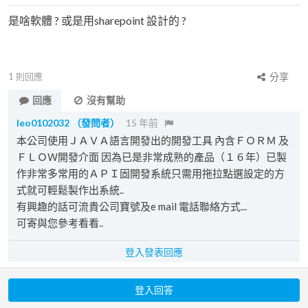
是啥軟體 ? 或是用sharepoint 設計的 ?
1
則回應
分享
回應
沒有幫助
leo0102032
（發問者）
15 年前
本公司使用ＪＡＶＡ語言開發出的開發工具 內含ＦＯＲＭ 及
ＦＬＯＷ開發介面 因為已是非常成熟的產品（１６年）已製
作非常多常用的ＡＰＩ固開發系統只需用拖拉點選設定的方
式就可輕鬆製作出系統..
有興趣的話可流貴公司寶號及e mail 電話聯絡方式...
可寄與您參考看看..
登入發表回應
登入回答