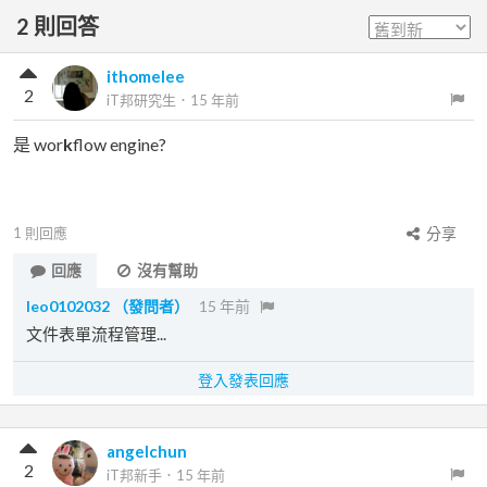
2
則回答
ithomelee
2
iT邦研究生
．
15 年前
是 wor
k
flow engine?
1
則回應
分享
回應
沒有幫助
leo0102032
（發問者）
15 年前
文件表單流程管理...
登入發表回應
angelchun
2
iT邦新手
．
15 年前