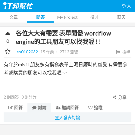
登入
文章
問答
My Project
徵才
聊天
各位大大有需要 表單開發 wordflow
0
engine的工具朋友可以找我喔 ! !
leo0102032
15 年前
‧
2712
瀏覽
檢舉
有介於mis it 朋友多有撰寫表單上曠日廢時的感受,有需要參
考或購買的朋友可以找我喔~~
2
則回答
0
則討論
分享
回答
討論
邀請回答
追蹤
登入發表討論