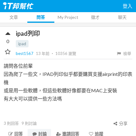
登入
文章
問答
My Project
徵才
聊天
ipad列印
0
ipad
best1567
13 年前
‧
10356
瀏覽
檢舉
請問各位前輩
因為爬了一些文，IPAD列印似乎都要購買支援airprint的印表
機
或是用一些軟體，但這些軟體好像都要在MAC上安裝
有大大可以提供一些方法嗎
3
則回答
9
則討論
分享
回答
討論
邀請回答
追蹤