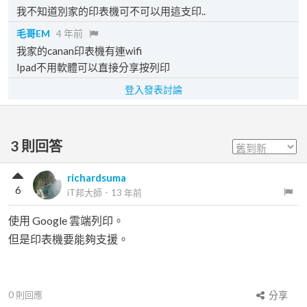
我不知道別家的印表機可不可以用這支印..
毛哥EM
4 年前
我家的canan印表機有連wifi
Ipad不用軟體可以直接分享按列印
登入發表討論
3
則回答
richardsuma
6
iT邦大師
．
13 年前
使用 Google 雲端列印。
但是印表機要能夠支援。
0
則回應
分享