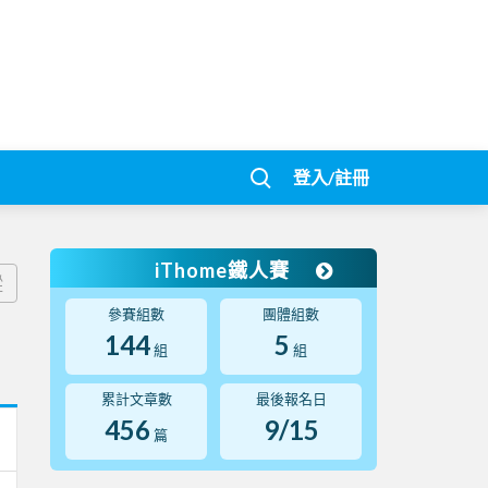
登入/註冊
iThome鐵人賽
蹤
參賽組數
團體組數
144
5
組
組
累計文章數
最後報名日
456
9/15
篇