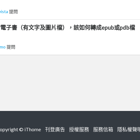
vista
提問
的電子書（有文字及圖片檔），該如何轉成epub或pdb檔
emo
提問
right ©
iThome
刊登廣告
授權服務
服務信箱
隱私權聲