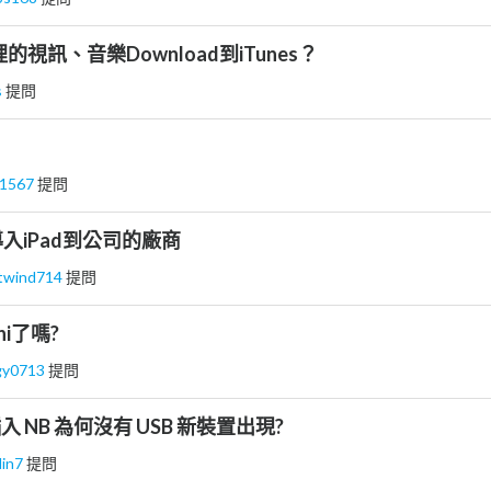
裡的視訊、音樂Download到iTunes？
s
提問
t1567
提問
入iPad到公司的廠商
twind714
提問
ni了嗎?
gy0713
提問
 插入 NB 為何沒有 USB 新裝置出現?
lin7
提問