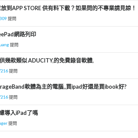
放到APP STORE 供有料下載？如果問的不專業請見諒！
0309
提問
, eeePad網路列印
huang
提問
提供幾款類似 ADUCITY,的免費錄音軟體,
7216
提問
ageBand軟體為主的電腦,,買ipad好還是買ibook好?
7216
提問
慮導入iPad了嗎
ruger
提問