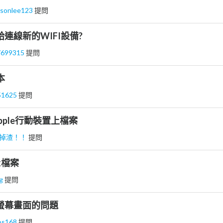
nsonlee123
提問
給連線新的WIFI設備?
7699315
提問
本
51625
提問
ple行動裝置上檔案
掉渣！！
提問
cx檔案
ng
提問
步螢幕畫面的問題
os168
提問