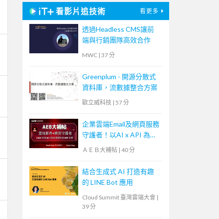
看影片追技術
看更多
透過Headless CMS讓前
端與行銷團隊高效合作
MWC
|
37 分
Greenplum - 開源分散式
資料庫，流數據整合方案
歐立威科技
|
57 分
企業雲端Email及網頁服務
守護者！以AI x API 為基
礎阻絕APT攻擊【宏碁資
ＡＥＢ大補帖
|
40 分
訊網路學堂】
結合生成式 AI 打造有趣
的 LINE Bot 應用
Cloud Summit 臺灣雲端大會
|
39 分