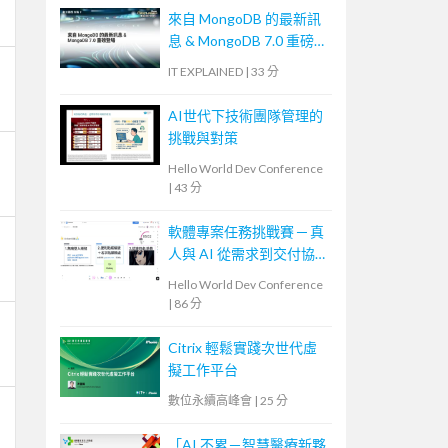
來自 MongoDB 的最新訊
息 & MongoDB 7.0 重磅登
場
IT EXPLAINED
|
33 分
AI世代下技術團隊管理的
挑戰與對策
Hello World Dev Conference
|
43 分
軟體專案任務挑戰賽 ─ 真
人與 AI 從需求到交付協
作體驗
Hello World Dev Conference
|
86 分
Citrix 輕鬆實踐次世代虛
擬工作平台
數位永續高峰會
|
25 分
「AI 不累－智慧醫療新夥