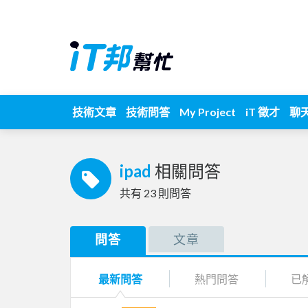
技術文章
技術問答
My Project
iT 徵才
聊
ipad
相關問答
共有
23
則問答
問答
文章
最新問答
熱門問答
已