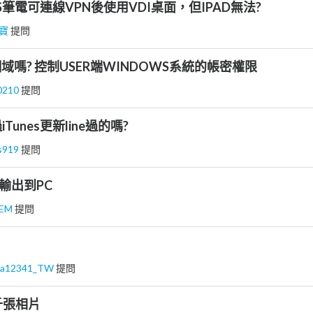
WS筆電可連線VPN後使用VDI桌面，但IPAD無法?
寶
提問
網域嗎? 控制USER端WINDOWS系統的帳密權限
0210
提問
unes更新line過的嗎?
s919
提問
I輸出到PC
EM
提問
aa12341_TW
提問
3千張相片