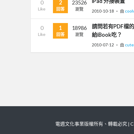
iPad 外接裝置
0
2
23526
Like
回答
瀏覽
2010-10-18
‧ 由
cool
請問若有PDF檔
0
1
18986
給iBook吃？
Like
回答
瀏覽
2010-07-12
‧ 由
cut
電週文化事業版權所有、轉載必究 | Copy