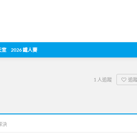
天室
2026 鐵人賽
追
1
人追蹤
解決