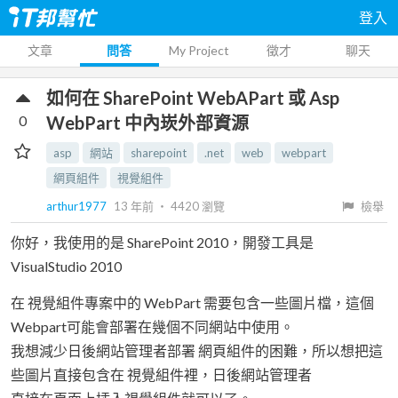
登入
文章
問答
My Project
徵才
聊天
如何在 SharePoint WebAPart 或 Asp
0
WebPart 中內崁外部資源
asp
網站
sharepoint
.net
web
webpart
網頁組件
視覺組件
arthur1977
13 年前
‧
4420
瀏覽
檢舉
你好，我使用的是 SharePoint 2010，開發工具是
VisualStudio 2010
在 視覺組件專案中的 WebPart 需要包含一些圖片檔，這個
Webpart可能會部署在幾個不同網站中使用。
我想減少日後網站管理者部署 網頁組件的困難，所以想把這
些圖片直接包含在 視覺組件裡，日後網站管理者