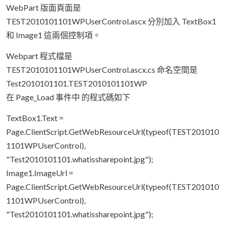
WebPart 版面頁面是
TEST2010101101WPUserControl.ascx 分別加入 TextBox1
和 Image1 這兩個控制項。
Webpart 程式檔是
TEST2010101101WPUserControl.ascx.cs 命名空間是
Test2010101101.TEST2010101101WP
在 Page_Load 事件中 的程式碼如下
TextBox1.Text =
Page.ClientScript.GetWebResourceUrl(typeof(TEST201010
1101WPUserControl),
"Test2010101101.whatissharepoint.jpg");
Image1.ImageUrl =
Page.ClientScript.GetWebResourceUrl(typeof(TEST201010
1101WPUserControl),
"Test2010101101.whatissharepoint.jpg");