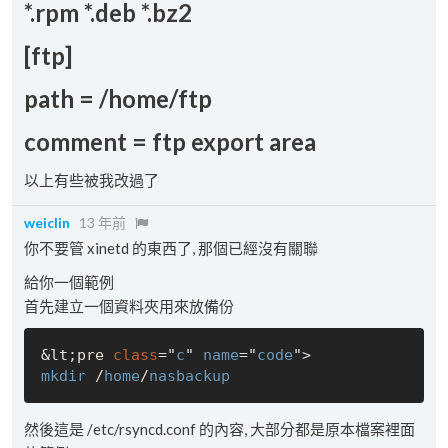
*.rpm *.deb *.bz2
[ftp]
path = /home/ftp
comment = ftp export area
以上有些被我改過了
weiclin
13 年前
你不要管 xinetd 的東西了, 那個已經沒有關聯
給你一個範例
首先建立一個資料夾用來放備份
&lt;pre 
class
="
c
" 
name
="
code
mkdir
 /
home
/
nasbackup
然後這是 /etc/rsyncd.conf 的內容, 大部分都是原本檔案裡面