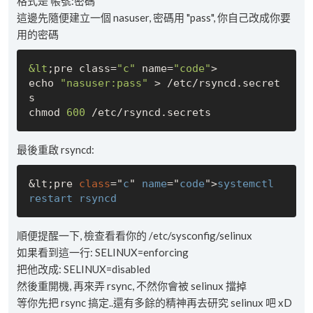
格式是 帳號:密碼
這邊先隨便建立一個 nasuser, 密碼用 "pass", 你自己改成你要
用的密碼
&lt
;pre class=
"c"
 name=
"code"
>

echo 
"nasuser:pass"
 > 
/etc/
rsyncd.secret
s

chmod 
600
/etc/
最後重啟 rsyncd:
&lt;pre 
class
="
c
" 
name
="
code
">
systemctl
restart
rsyncd
順便提醒一下, 檢查看看你的 /etc/sysconfig/selinux
如果看到這一行: SELINUX=enforcing
把他改成: SELINUX=disabled
然後重開機, 再來弄 rsync, 不然你會被 selinux 擋掉
等你先把 rsync 搞定..還有多餘的精神再去研究 selinux 吧 xD