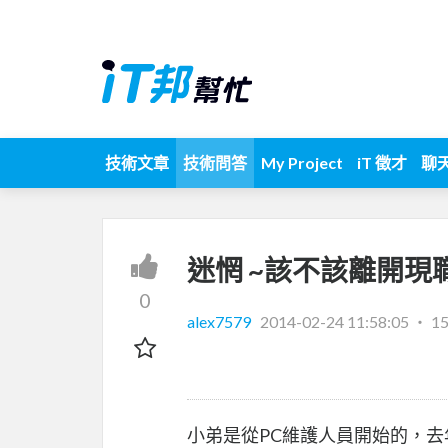
技術文章
技術問答
My Project
iT 徵才
聊
迷惘 ~該不該離開現
0
alex7579
2014-02-24 11:58:05
‧
1
小弟是從PC維護人員開始的，去年