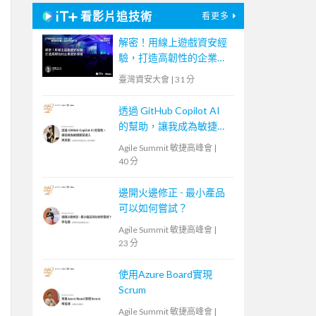
看影片追技術
看更多
解密！用線上遊戲資安經
驗，打造高韌性的企業資
安環境
臺灣資安大會
|
31 分
透過 GitHub Copilot AI
的幫助，讓我成為敏捷開
發人
Agile Summit 敏捷高峰會
|
40 分
邊開火邊修正 - 最小產品
可以如何嘗試？
Agile Summit 敏捷高峰會
|
23 分
使用Azure Board實現
Scrum
Agile Summit 敏捷高峰會
|