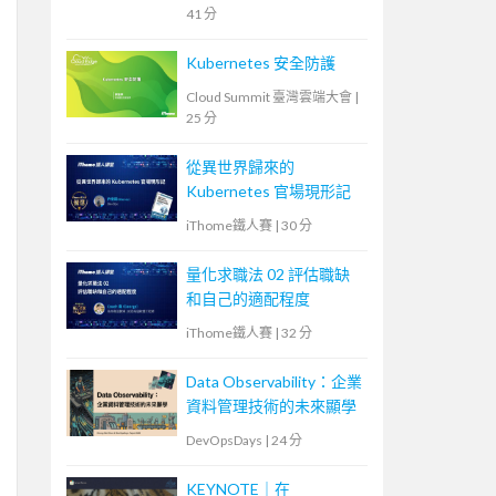
41 分
Kubernetes 安全防護
Cloud Summit 臺灣雲端大會
|
25 分
從異世界歸來的
Kubernetes 官場現形記
iThome鐵人賽
|
30 分
量化求職法 02 評估職缺
和自己的適配程度
iThome鐵人賽
|
32 分
Data Observability：企業
資料管理技術的未來顯學
DevOpsDays
|
24 分
KEYNOTE｜在