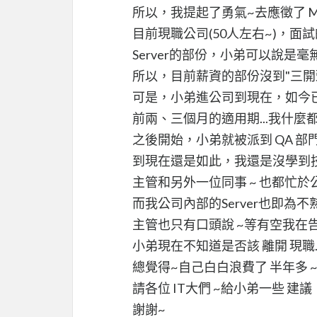
所以，我提起了勇氣~去應徵了 M
目前現職公司(50人左右~)，面
Server的部份，小弟可以說是
所以，目前薪資的部份沒到"三開
可是，小弟進公司到現在，如今已經
前兩、三個月的適用期...我什麼都沒
之後開始，小弟就被派到 QA 部門
到現在還是如此，我還是沒學到技
主管和另外一位同事 ~ 也都忙於
而我公司內部的Server也即為
主管也只有口頭說 ~等有空我在告
小弟現在不知道是否該 離開 現職..
總覺得~自己白白浪費了 半年多 
請各位 IT大們 ~給小弟一些 建議
謝謝~