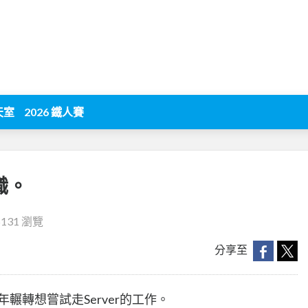
天室
2026 鐵人賽
職。
5131 瀏覽
分享至
輾轉想嘗試走Server的工作。