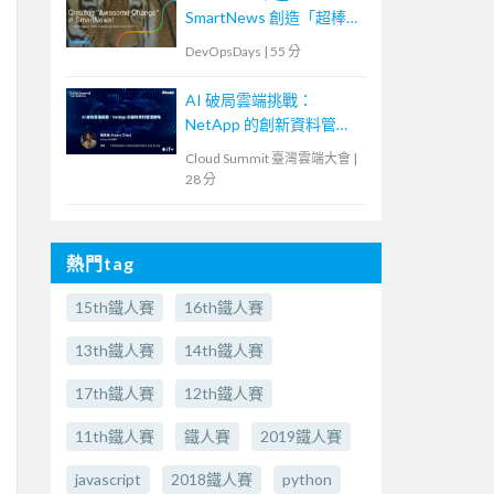
SmartNews 創造「超棒的
改變」！特務部隊
DevOpsDays
|
55 分
「ACT」挑戰的事故減半
作戰
AI 破局雲端挑戰：
NetApp 的創新資料管理
策略
Cloud Summit 臺灣雲端大會
|
28 分
熱門tag
15th鐵人賽
16th鐵人賽
13th鐵人賽
14th鐵人賽
17th鐵人賽
12th鐵人賽
11th鐵人賽
鐵人賽
2019鐵人賽
javascript
2018鐵人賽
python