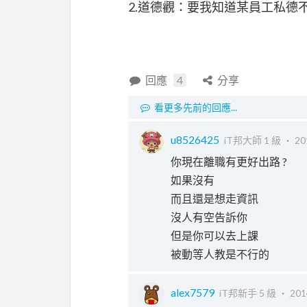
2.道德觀：要我知道某員工私
回應
4
分享
看更多先前的回應...
u8526425
iT邦大師 1 級 ‧
20
你現在離職有更好出路 ?
如果沒有
而且還是想走資訊
沒人有空告訴你
但是你可以去上課
被動等人教是不行的
alex7579
iT邦新手 5 級 ‧
201