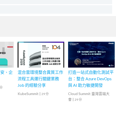
資安、企
混合雲環境整合異質工作
打造一站式自動化測試平
流程工具運行關鍵業務
台：整合 Azure DevOps
Job 的經驗分享
與 AI 助力敏捷開發
 分
KubeSummit
|
Cloud Summit 臺灣雲端大
29 分
會
|
29 分