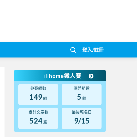
登入/註冊
iThome鐵人賽
參賽組數
團體組數
149
5
組
組
累計文章數
最後報名日
524
9/15
篇