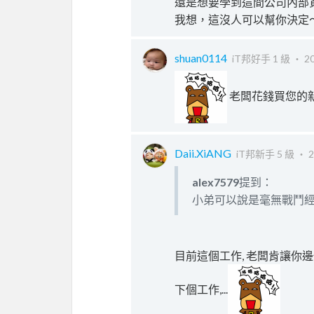
還是想要學到這間公司內部
我想，這沒人可以幫你決定
shuan0114
iT邦好手 1 級 ‧
20
老闆花錢買您的新
Daii.XiANG
iT邦新手 5 級 ‧
2
alex7579
提到：
小弟可以說是毫無戰鬥
目前這個工作, 老闆肯讓你邊做
下個工作,...