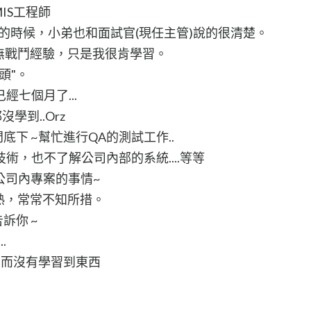
IS工程師
試的時候，小弟也和面試官(現任主管)說的很清楚。
毫無戰鬥經驗，只是我很肯學習。
頭"。
七個月了...
學到..Orz
底下 ~幫忙進行QA的測試工作..
術，也不了解公司內部的系統....等等
公司內專案的事情~
不熟，常常不知所措。
訴你 ~
.
~而沒有學習到東西