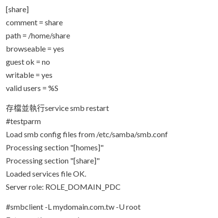
[share]
comment = share
path = /home/share
browseable = yes
guest ok = no
writable = yes
valid users = %S
存檔並執行service smb restart
#testparm
Load smb config files from /etc/samba/smb.conf
Processing section "[homes]"
Processing section "[share]"
Loaded services file OK.
Server role: ROLE_DOMAIN_PDC
#smbclient -L mydomain.com.tw -U root