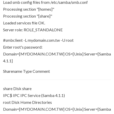
Load smb config files from /etc/samba/smb.conf
Processing section "[homes]"
Processing section "[share]"
Loaded services file OK.
Server role: ROLE_STANDALONE
#smbclient -L mydomain.com.tw -U root
Enter root's password:
Domain=[MYDOMAIN.COM.TW] OS=[Unix] Server=[Samba
4.1.1]
Sharename Type Comment
share Disk share
IPC$ IPC IPC Service (Samba 4.1.1)
root Disk Home Directories
Domain=[MYDOMAIN.COM.TW] OS=[Unix] Server=[Samba