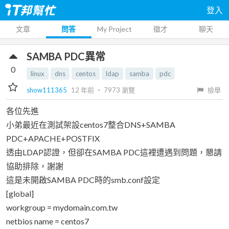
登入
文章
問答
My Project
徵才
聊天
SAMBA PDC異常
0
linux
dns
centos
ldap
samba
pdc
show111365
12 年前
‧
7973
瀏覽
檢舉
各位先進
小弟最近在測試架設centos7整合DNS+SAMBA
PDC+APACHE+POSTFIX
透由LDAP認證，但卻在SAMBA PDC這裡遭遇到問題，懇請
協助排除，謝謝
這是未開啟SAMBA PDC時的smb.conf設定
[global]
workgroup = mydomain.com.tw
netbios name = centos7