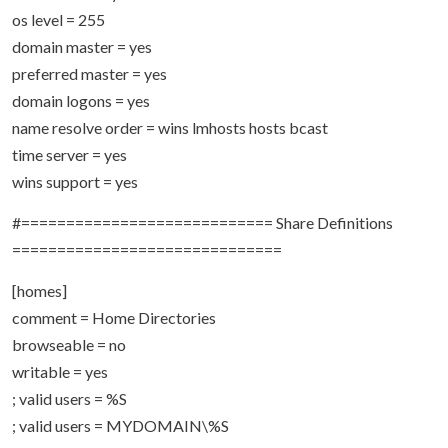
os level = 255
domain master = yes
preferred master = yes
domain logons = yes
name resolve order = wins lmhosts hosts bcast
time server = yes
wins support = yes
#============================ Share Definitions
==============================
[homes]
comment = Home Directories
browseable = no
writable = yes
; valid users = %S
; valid users = MYDOMAIN\%S