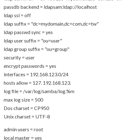
passdb backend = ldapsam:ldap://localhost
ldap ssl = off
ldap suffix = "dc=mydomain,dc=com,dc=tw"
ldap passwd sync = yes
ldap user suffix = "ou=user"
ldap group suffix = "ou=group"
security = user
encrypt passwords = yes
interfaces = 192.168.123.0/24
hosts allow = 127. 192.168.123.
log file = /var/log/samba/log.%m
max log size = 500
Dos charset = CP950
Unix charset = UTF-8
admin users = root
local master = yes