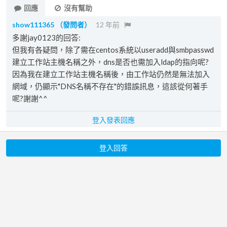
回應
沒有幫助
show111365
（發問者）
12 年前
多謝jay0123的回答:
但我有各疑問，除了需在centos系統以useradd與smbpasswd
建立工作站主機名稱之外，dns是否也需加入ldap的指向呢?
因為我在建立工作站主機名稱後，由工作站仍然是無法加入
網域，仍顯示"DNS名稱不存在"的錯誤訊息，這該從何著手
呢?謝謝^^
登入發表回應
登入回答