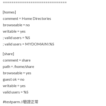
==============================
[homes]
comment = Home Directories
browseable = no
writable = yes
; valid users = %S
; valid users = MYDOMAIN\%S
[share]
comment = share
path = /home/share
browseable = yes
guest ok = no
writable = yes
valid users = %S
#testparm //驗證正常