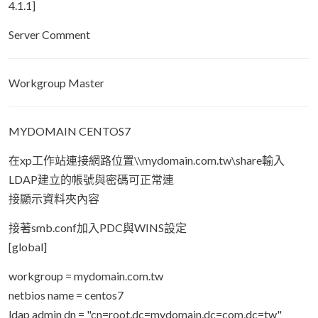
4.1.1]
Server Comment
Workgroup Master
MYDOMAIN CENTOS7
在xp工作站連接網路位置\\mydomain.com.tw\share輸入
LDAP建立的帳號與密碼可正常連
接顯示資料夾內容
接著smb.conf加入PDC與WINS設定
[global]
workgroup = mydomain.com.tw
netbios name = centos7
ldap admin dn = "cn=root,dc=mydomain,dc=com,dc=tw"