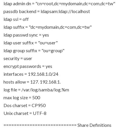
ldap admin dn = "cn=root,dc=mydomain,dc=com,dc=tw"
passdb backend = ldapsam:ldap://localhost
ldap ssl = off
ldap suffix = "dc=mydomain,dc=com,dc=tw"
ldap passwd sync = yes
ldap user suffix = "ou=user"
ldap group suffix = "ou=group"
security = user
encrypt passwords = yes
interfaces = 192.168.1.0/24
hosts allow = 127. 192.168.1.
log file = /var/log/samba/log.%m
max log size = 500
Dos charset = CP950
Unix charset = UTF-8
============================ Share Definitions