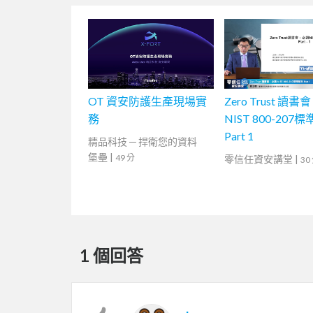
OT 資安防護生產現場實
Zero Trust 讀
務
NIST 800-207
Part 1
精品科技 ─ 捍衛您的資料
堡壘
|
49 分
零信任資安講堂
|
30
1 個回答