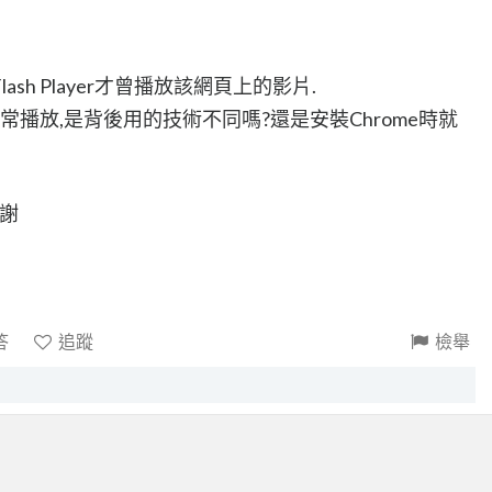
h Player才曾播放該網頁上的影片.
正常播放,是背後用的技術不同嗎?還是安裝Chrome時就
謝謝
答
追蹤
檢舉