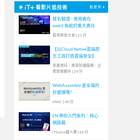
看影片追技術
看更多
簽名驗證 - 使用者在
web3 負起的重大責任
臺灣資安大會
|
21 分
【以Cloud Native雲端原
生工具打造雲端安全】
安碁資訊｜資安防護服務．企
業營運夥伴
|
29 分
WebAssembly 是全端的
好選擇嗎?
MWC
|
40 分
EN 帶你入門系列：核心
網路篇
iThome鐵人賽
|
36 分