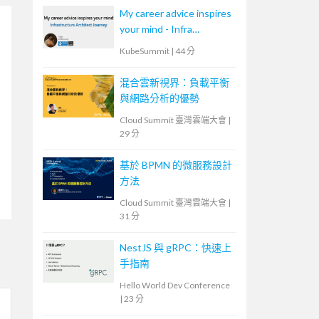
My career advice inspires
your mind - Infra
Architect
KubeSummit
|
44 分
混合雲新視界：負載平衡
與網路分析的優勢
Cloud Summit 臺灣雲端大會
|
29 分
基於 BPMN 的微服務設計
方法
Cloud Summit 臺灣雲端大會
|
31 分
NestJS 與 gRPC：快速上
手指南
Hello World Dev Conference
|
23 分