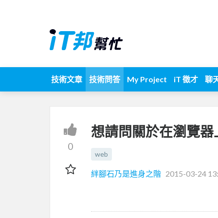
技術文章
技術問答
My Project
iT 徵才
聊
想請問關於在瀏覽器上Fl
0
web
絆腳石乃是進身之階
2015-03-24 13