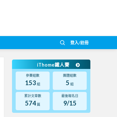
登入/註冊
iThome鐵人賽
參賽組數
團體組數
153
5
組
組
累計文章數
最後報名日
574
9/15
篇