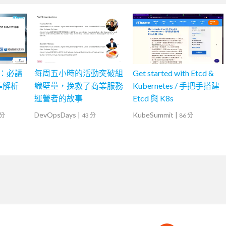
書會：必讀
每周五小時的活動突破組
Get started with Etcd &
標準解析
織壁壘，挽救了商業服務
Kubernetes / 手把手搭建
運營者的故事
Etcd 與 K8s
DevOpsDays
|
KubeSummit
|
 分
43 分
86 分