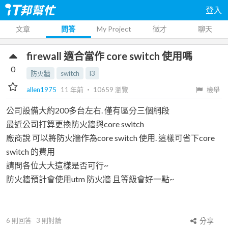
登入
文章
問答
My Project
徵才
聊天
firewall 適合當作 core switch 使用嗎
0
防火牆
switch
l3
allen1975
11 年前
‧
10659
瀏覽
檢舉
公司設備大約200多台左右. 僅有區分三個網段
最近公司打算更換防火牆與core switch
廠商說 可以將防火牆作為core switch 使用. 這樣可省下core
switch 的費用
請問各位大大這樣是否可行~
防火牆預計會使用utm 防火牆 且等級會好一點~
6
則回答
3
則討論
分享