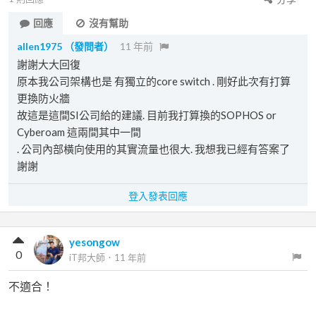
回應
沒有幫助
allen1975
（發問者）
11 年前
謝謝大大回復
原本我公司架構也是 有獨立的core switch . 剛好此次有打算
更換防火牆
故這是這間SI公司給的建議. 目前我打算換的SOPHOS or
Cyberoam 這兩間其中一間
. 公司內部橫向使用的其實流量也很大. 我想我已經有答案了
謝謝
登入發表回應
yesongow
0
iT邦大師
．
11 年前
不適合！