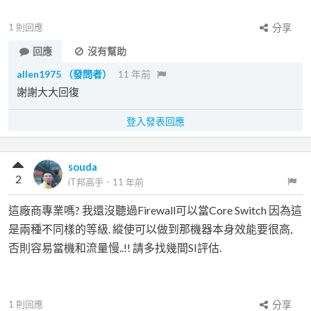
1
則回應
分享
回應
沒有幫助
allen1975
（發問者）
11 年前
謝謝大大回復
登入發表回應
souda
2
iT邦高手
．
11 年前
這廠商專業嗎? 我還沒聽過Firewall可以當Core Switch 因為這
是兩種不同樣的等級. 縱使可以做到那機器本身效能要很高,
否則容易當機和流量慢..!! 請多找幾間SI評估.
1
則回應
分享