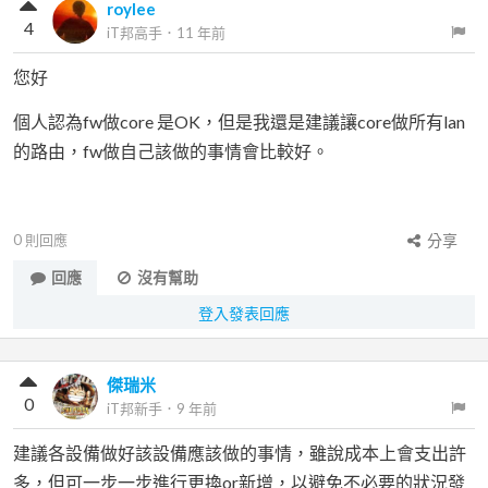
roylee
4
iT邦高手
．
11 年前
您好
個人認為fw做core 是OK，但是我還是建議讓core做所有lan
的路由，fw做自己該做的事情會比較好。
0
則回應
分享
回應
沒有幫助
登入發表回應
傑瑞米
0
iT邦新手
．
9 年前
建議各設備做好該設備應該做的事情，雖說成本上會支出許
多，但可一步一步進行更換or新增，以避免不必要的狀況發