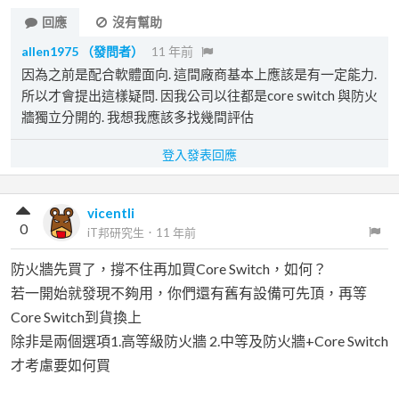
回應
沒有幫助
allen1975
（發問者）
11 年前
因為之前是配合軟體面向. 這間廠商基本上應該是有一定能力.
所以才會提出這樣疑問. 因我公司以往都是core switch 與防火
牆獨立分開的. 我想我應該多找幾間評估
登入發表回應
vicentli
0
iT邦研究生
．
11 年前
防火牆先買了，撐不住再加買Core Switch，如何？
若一開始就發現不夠用，你們還有舊有設備可先頂，再等
Core Switch到貨換上
除非是兩個選項1.高等級防火牆 2.中等及防火牆+Core Switch
才考慮要如何買