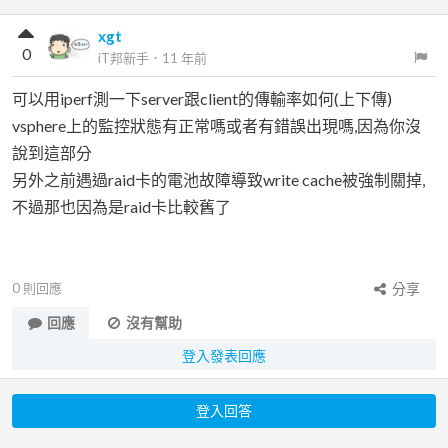
xgt
0
iT邦新手
．
11 年前
可以用iperf測一下server跟client的傳輸率如何(上下傳)
vsphere上的監控狀態有正常嗎或者有錯誤出現嗎,因為你沒
說到這部分
另外之前遇過raid卡的電池故障導致write cache被強制關掉,
不過那也因為是raid卡比較舊了
0
則回應
分享
回應
沒有幫助
登入發表回應
登入回答