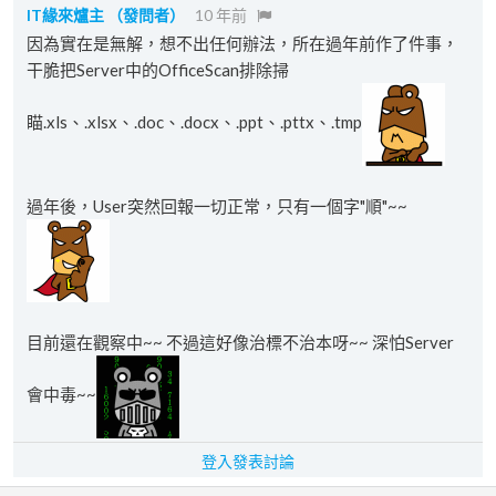
IT緣來爐主
（發問者）
10 年前
因為實在是無解，想不出任何辦法，所在過年前作了件事，
干脆把Server中的OfficeScan排除掃
瞄.xls、.xlsx、.doc、.docx、.ppt、.pttx、.tmp
過年後，User突然回報一切正常，只有一個字"順"~~
目前還在觀察中~~ 不過這好像治標不治本呀~~ 深怕Server
會中毒~~
登入發表討論