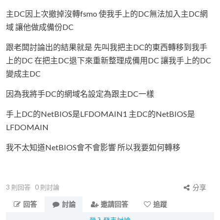
主DC因上次撤掉沒轉fsmo 使我手上的DC無法加入主DC網
域 讓他做成備份DC
跟老闆討論出的結果就是 先叫我把主DC的東西轉移到我手
上的DC 在把主DC退下來重新整理成備用DC 讓我手上的DC
變成主DC
因為我將手DC的網域名設定為跟主DC一樣
手上DC的NetBIOS是LFDOMAIN1 主DC的NetBIOS是
LFDOMAIN
我不太知道NetBIOS會不會影響 所以我要如何轉移
3
則回答
0
則討論
分享
回答
討論
邀請回答
追蹤