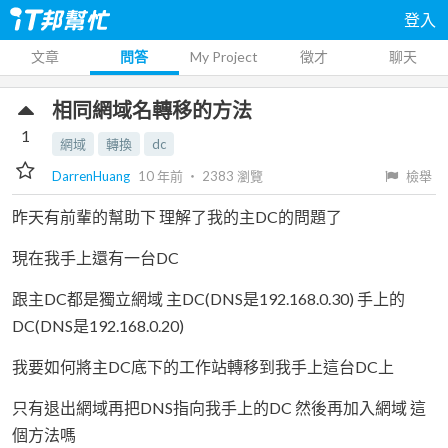
登入
文章
問答
My Project
徵才
聊天
相同網域名轉移的方法
1
網域
轉換
dc
DarrenHuang
10 年前
‧
2383
瀏覽
檢舉
昨天有前輩的幫助下 理解了我的主DC的問題了
現在我手上還有一台DC
跟主DC都是獨立網域 主DC(DNS是192.168.0.30) 手上的
DC(DNS是192.168.0.20)
我要如何將主DC底下的工作站轉移到我手上這台DC上
只有退出網域再把DNS指向我手上的DC 然後再加入網域 這
個方法嗎