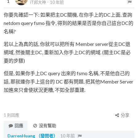
1
iT邦大神
．
10 年前
你要先確認一下: 如果把主DC關機, 在你手上的DC上面, 查詢
netdom query fsmo 指令, 得到的結果是否是你自己這台DC的
名稱?
若以上為真的話, 你就可以把所有 Member server從主DC退
網域, 然後關主DC, 重新加入你手上DC的網域. (關主DC是必
要的步驟)
但是, 如果你手上DC query 出來的 fsmo 名稱, 不是他自己的
話, 那就連你手上這台的 DC 都有問題, 把其他Member Server
加進來只會使狀況更糟, 不如全部重建.
1
則回應
分享
回應
沒有幫助
DarrenHuang
（發問者）
10 年前