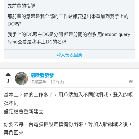
先前輩的指導
那前輩的意思是我全部的工作站都要退出來重加到我手上的
DC嗎?
我手上的DC跟主DC是分開 都是分開的樹系 用netdom query
fsmo查看是我手上DC的名稱
登入發表回應
窮嘶發發發
1
iT邦高手
．
10 年前
基本上，你的工作多了，用戶端加入不同的網域，登入的帳
號不同
設定檔會重新建立
你要去每一台電腦把設定檔備份出來，等加入新網域之後，
再倒回來