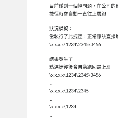
目前碰到一個怪問題，在公司的fi
捷徑時會自動一直往上層跑
狀況模擬：
當執行了此捷徑，正常應該直接
\x.x.x.x\1234\2345\3456
結果發生了
點選捷徑後會自動跑回最上層
\x.x.x.x\1234\2345\3456
↓
\x.x.x.x\1234\2345
↓
\x.x.x.x\1234
↓