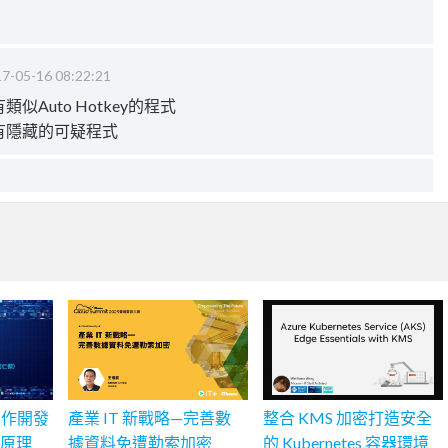
7-05-16 08:22:21
似Auto Hotkey的程式
否有隱藏的可疑程式
協作開發
產業 IT 新戰略—完善數
整合 KMS 加密打造安全
設計原理
據資料免遭勒索加密
的 Kubernetes 容器環境