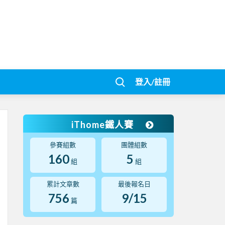
登入/註冊
iThome鐵人賽
參賽組數
團體組數
160
5
組
組
累計文章數
最後報名日
756
9/15
篇