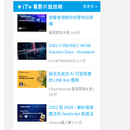
看影片追技術
看更多
攻擊者視野中的零信任架
構
臺灣資安大會
|
30 分
2022 CYBERSEC NOW
Solution Days - Knowbe4
EC NETWORKER
|
27 分
結合生成式 AI 打造有趣
的 LINE Bot 應用
Cloud Summit 臺灣雲端大會
|
39 分
2022 到 2024，解析值得
關注的 JavaScript 新語法
iThome鐵人賽
|
31 分