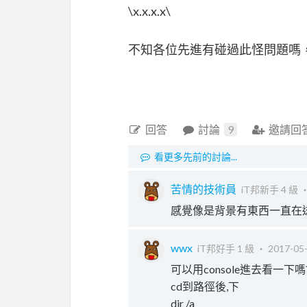
\x.x.x.x\
不知各位先進有碰過此怪問題嗎
回答
討論
9
邀請回
看更多先前的討論...
苦情的技術員
iT邦新手 4 級 
感覺像是背景有東西一直在送 AL
wwx
iT邦好手 1 級 ‧
2017-05-
可以用console進去看一下嗎
cd到路徑後,下
dir /a