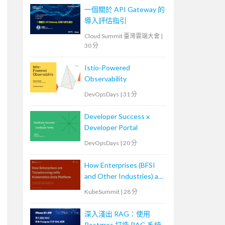
一個關於 API Gateway 的
導入評估指引
Cloud Summit 臺灣雲端大會
|
30 分
Istio-Powered
Observability
DevOpsDays
|
31 分
Developer Success x
Developer Portal
DevOpsDays
|
20 分
How Enterprises (BFSI
and Other Industries) are
Transforming with
KubeSummit
|
28 分
Kubernetes Data
Platforms
深入淺出 RAG：使用
Postgres 打造 RAG 系統