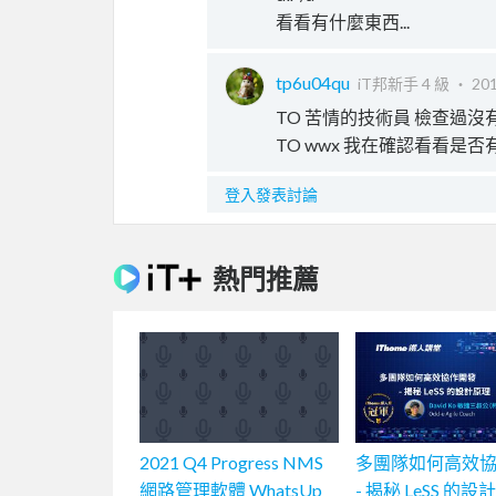
看看有什麼東西...
tp6u04qu
iT邦新手 4 級 ‧
201
TO 苦情的技術員 檢查過沒有類
TO wwx 我在確認看看是
登入發表討論
熱門推薦
2021 Q4 Progress NMS
多團隊如何高效
網路管理軟體 WhatsUp
- 揭秘 LeSS 的