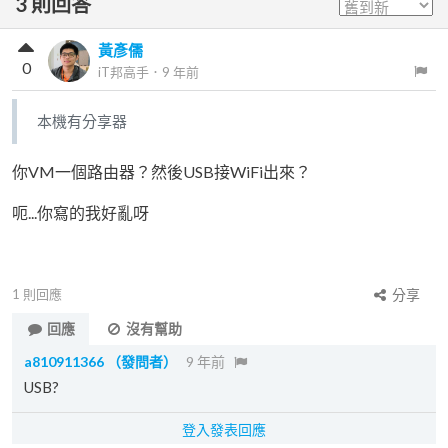
3
則回答
黃彥儒
0
iT邦高手
．
9 年前
本機有分享器
你VM一個路由器？然後USB接WiFi出來？
呃...你寫的我好亂呀
1
則回應
分享
回應
沒有幫助
a810911366
（發問者）
9 年前
USB?
登入發表回應