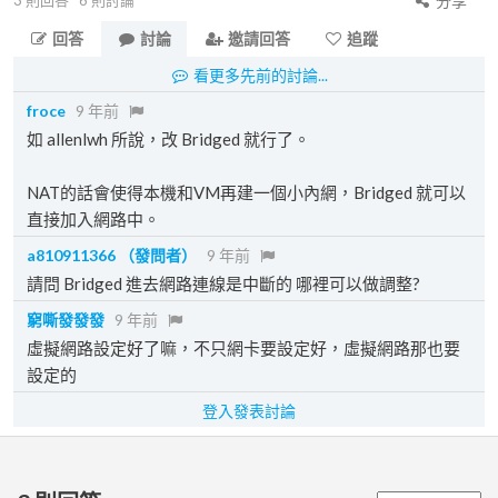
3
則回答
6
則討論
分享
回答
討論
邀請回答
追蹤
看更多先前的討論...
froce
9 年前
如 allenlwh 所說，改 Bridged 就行了。
NAT的話會使得本機和VM再建一個小內網，Bridged 就可以
直接加入網路中。
a810911366
（發問者）
9 年前
請問 Bridged 進去網路連線是中斷的 哪裡可以做調整?
窮嘶發發發
9 年前
虛擬網路設定好了嘛，不只網卡要設定好，虛擬網路那也要
設定的
登入發表討論