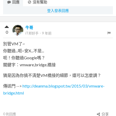
回應
沒有幫助
登入發表回應
牛哥
0
iT邦好手
．
9 年前
別管VM了~
你聽過...呃~安X...不是...
呃！你聽過Google嗎？
關鍵字：vmware,bridge,橋接
猜是因為你搞不清楚VM橋接的細節，還可以怎麼調？
傳送門 -->
http://deanma.blogspot.tw/2015/03/vmware-
bridge.html
0
則回應
分享