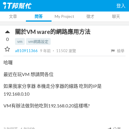
登入
文章
問答
My Project
徵才
聊天
關於VM ware的網路應用方法
0
vm
vm網路設定
a810911366
9 年前
‧
11502
瀏覽
檢舉
哈囉
最近在玩VM 想請問各位
如果我家分享器 本機走分享器的線路 吃到的IP是
192.168.0.10
VM有辦法做到他吃到192.168.0.20這樣嗎?