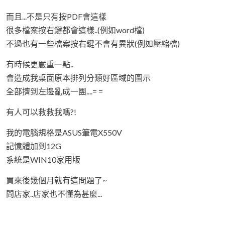
而且...不是只有按PDF會這樣
很多檔案按右鍵都會這樣..(例如word檔)
不過也有一些檔案按右鍵不會有異狀(例如壓縮檔)
有時候更嚴重一點..
會造成我桌面原本排列分類好區域的圖示
全部擠到左邊亂成一團....= =
有人可以救救我嗎?!
我的電腦規格是ASUS筆電X550V
記憶體加到12G
系統是WIN10家用版
買來後幾個月就有這問題了~
問店家..店家也不懂為甚麼...