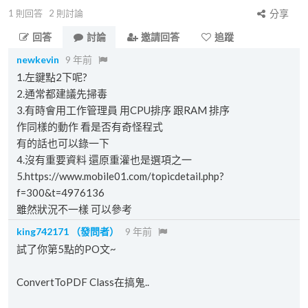
1
則回答
2
則討論
分享
回答
討論
邀請回答
追蹤
newkevin
9 年前
1.左鍵點2下呢?
2.通常都建議先掃毒
3.有時會用工作管理員 用CPU排序 跟RAM 排序
作同樣的動作 看是否有奇怪程式
有的話也可以錄一下
4.沒有重要資料 還原重灌也是選項之一
5.https://www.mobile01.com/topicdetail.php?
f=300&t=4976136
雖然狀況不一樣 可以參考
king742171
（發問者）
9 年前
試了你第5點的PO文~
ConvertToPDF Class在搞鬼..